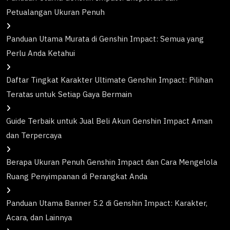
Petualangan Ukuran Penuh
Panduan Utama Murata di Genshin Impact: Semua yang
Perlu Anda Ketahui
Daftar Tingkat Karakter Ultimate Genshin Impact: Pilihan
Teratas untuk Setiap Gaya Bermain
Guide Terbaik untuk Jual Beli Akun Genshin Impact Aman
dan Terpercaya
Berapa Ukuran Penuh Genshin Impact dan Cara Mengelola
Ruang Penyimpanan di Perangkat Anda
Panduan Utama Banner 5.2 di Genshin Impact: Karakter,
Acara, dan Lainnya