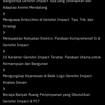
Bangkitnya Genshin Impact: Apa yang Diharapkan dari
Adaptasi Anime Mendatang
Menguasai Arlecchino di Genshin Impact: Tips, Trik, dan
Strategi
Melepaskan Kekuatan Elektro: Panduan Komprehensif Ei di
Genshin Impact
10 Karakter Genshin Impact Teratas: Panduan Utama untuk
Kemampuan dan Bangunan
Mengungkap Kejeniusan di Balik Logo Genshin Impact:
Analisis Desain
Berapa Banyak Ruang Penyimpanan yang Dibutuhkan
Genshin Impact di PC?