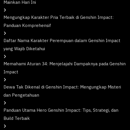
Mainkan Hari Ini
Mengungkap Karakter Pria Terbaik di Genshin Impact:
Panduan Komprehensif
Daftar Nama Karakter Perempuan dalam Genshin Impact
yang Wajib Diketahui
Memahami Aturan 34: Menjelajahi Dampaknya pada Genshin
Impact
Dewa Tak Dikenal di Genshin Impact: Mengungkap Misteri
dan Pengetahuan
Panduan Utama Hero Genshin Impact: Tips, Strategi, dan
Build Terbaik