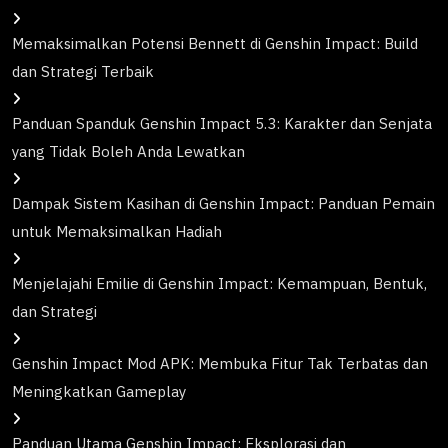
Memaksimalkan Potensi Bennett di Genshin Impact: Build
dan Strategi Terbaik
Panduan Spanduk Genshin Impact 5.3: Karakter dan Senjata
yang Tidak Boleh Anda Lewatkan
Dampak Sistem Kasihan di Genshin Impact: Panduan Pemain
untuk Memaksimalkan Hadiah
Menjelajahi Emilie di Genshin Impact: Kemampuan, Bentuk,
dan Strategi
Genshin Impact Mod APK: Membuka Fitur Tak Terbatas dan
Meningkatkan Gameplay
Panduan Utama Genshin Impact: Eksplorasi dan