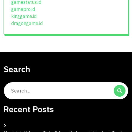
gamestatus.id
gamepro.id
kinggame.id
dragongame.id
Search
Search
for:
Recent Posts