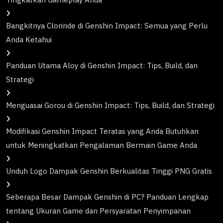
Bangkitnya Clorinde di Genshin Impact: Semua yang Perlu
Anda Ketahui
Panduan Utama Aloy di Genshin Impact: Tips, Build, dan
Strategi
Menguasai Gorou di Genshin Impact: Tips, Build, dan Strategi
Modifikasi Genshin Impact Teratas yang Anda Butuhkan
untuk Meningkatkan Pengalaman Bermain Game Anda
Unduh Logo Dampak Genshin Berkualitas Tinggi PNG Gratis
Seberapa Besar Dampak Genshin di PC? Panduan Lengkap
tentang Ukuran Game dan Persyaratan Penyimpanan