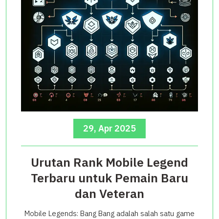
29, Apr 2025
Urutan Rank Mobile Legend
Terbaru untuk Pemain Baru
dan Veteran
Mobile Legends: Bang Bang adalah salah satu game