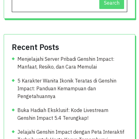
Search
Recent Posts
Menjelajahi Server Pribadi Genshin Impact:
Manfaat, Resiko, dan Cara Memulai
5 Karakter Wanita Ikonik Teratas di Genshin
Impact: Panduan Kemampuan dan
Pengetahuannya
Buka Hadiah Eksklusif: Kode Livestream
Genshin Impact 5.4 Terungkap!
Jelajahi Genshin Impact dengan Peta Interaktif