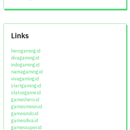
Links
herogaming.id
divagaming.id
indogaming.id
namagaming.id
vivagaming.id
startgaming.id
statusgame.id
gameshero.id
gamesmesin.id
gamesindo.id
gamesdiva.id
gamessuper.id