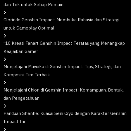
dan Trik untuk Setiap Pemain
Clorinde Genshin Impact: Membuka Rahasia dan Strategi
untuk Gameplay Optimal
“10 Kreasi Fanart Genshin Impact Teratas yang Menangkap
Keajaiban Game”
Menjelajahi Mavuika di Genshin Impact: Tips, Strategi, dan
Komposisi Tim Terbaik
Menjelajahi Chiori di Genshin Impact: Kemampuan, Bentuk,
dan Pengetahuan
Panduan Shenhe: Kuasai Seni Cryo dengan Karakter Genshin
Impact Ini