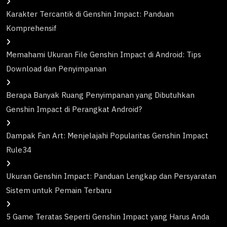
Karakter Tercantik di Genshin Impact: Panduan
Komprehensif
Memahami Ukuran File Genshin Impact di Android: Tips
Download dan Penyimpanan
Berapa Banyak Ruang Penyimpanan yang Dibutuhkan
Genshin Impact di Perangkat Android?
Dampak Fan Art: Menjelajahi Popularitas Genshin Impact
Rule34
Ukuran Genshin Impact: Panduan Lengkap dan Persyaratan
Sistem untuk Pemain Terbaru
5 Game Teratas Seperti Genshin Impact yang Harus Anda