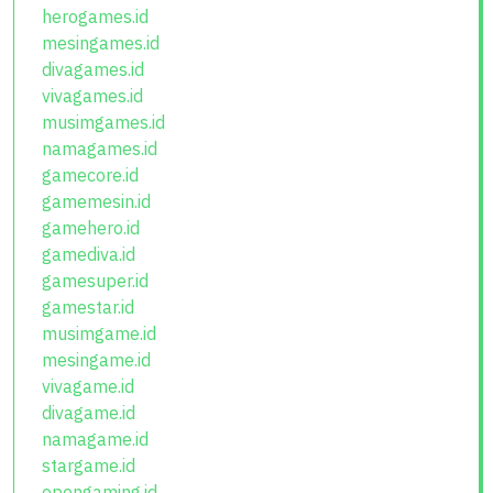
herogames.id
mesingames.id
divagames.id
vivagames.id
musimgames.id
namagames.id
gamecore.id
gamemesin.id
gamehero.id
gamediva.id
gamesuper.id
gamestar.id
musimgame.id
mesingame.id
vivagame.id
divagame.id
namagame.id
stargame.id
opengaming.id