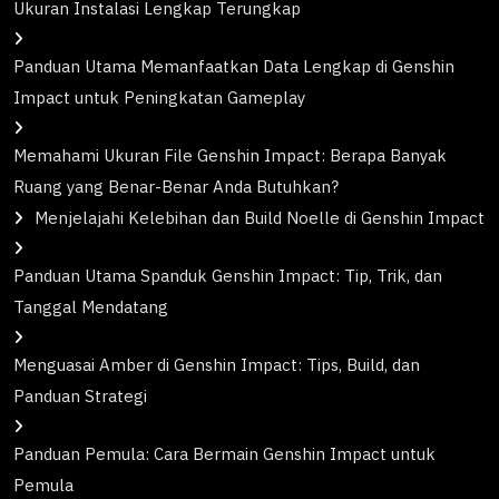
Ukuran Instalasi Lengkap Terungkap
Panduan Utama Memanfaatkan Data Lengkap di Genshin
Impact untuk Peningkatan Gameplay
Memahami Ukuran File Genshin Impact: Berapa Banyak
Ruang yang Benar-Benar Anda Butuhkan?
Menjelajahi Kelebihan dan Build Noelle di Genshin Impact
Panduan Utama Spanduk Genshin Impact: Tip, Trik, dan
Tanggal Mendatang
Menguasai Amber di Genshin Impact: Tips, Build, dan
Panduan Strategi
Panduan Pemula: Cara Bermain Genshin Impact untuk
Pemula