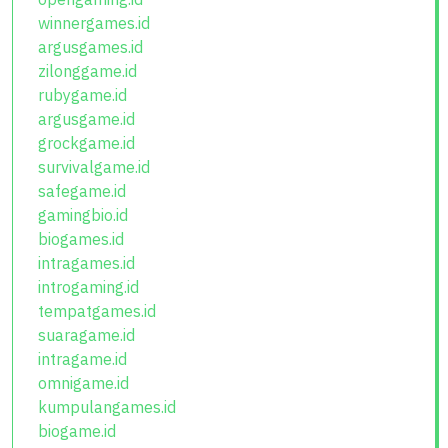
winnergames.id
argusgames.id
zilonggame.id
rubygame.id
argusgame.id
grockgame.id
survivalgame.id
safegame.id
gamingbio.id
biogames.id
intragames.id
introgaming.id
tempatgames.id
suaragame.id
intragame.id
omnigame.id
kumpulangames.id
biogame.id