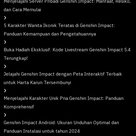
Menjelajahi Server Pribadi Genshin Impact: Manfaat, Resiko,
dan Cara Memulai
5 Karakter Wanita Ikonik Teratas di Genshin Impact:
Panduan Kemampuan dan Pengetahuannya
Buka Hadiah Eksklusif: Kode Livestream Genshin Impact 5.4
Terungkap!
Jelajahi Genshin Impact dengan Peta Interaktif Terbaik
untuk Harta Karun Tersembunyi
Menjelajahi Karakter Unik Pria Genshin Impact: Panduan
Komprehensif
Genshin Impact Android: Ukuran Unduhan Optimal dan
Panduan Instalasi untuk tahun 2024