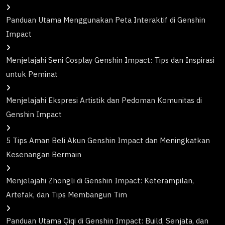
Panduan Utama Menggunakan Peta Interaktif di Genshin
Impact
Menjelajahi Seni Cosplay Genshin Impact: Tips dan Inspirasi
untuk Peminat
Menjelajahi Ekspresi Artistik dan Pedoman Komunitas di
Genshin Impact
5 Tips Aman Beli Akun Genshin Impact dan Meningkatkan
Kesenangan Bermain
Menjelajahi Zhongli di Genshin Impact: Keterampilan,
Artefak, dan Tips Membangun Tim
Panduan Utama Qiqi di Genshin Impact: Build, Senjata, dan