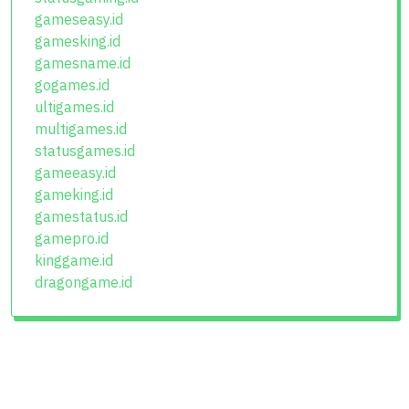
gameseasy.id
gamesking.id
gamesname.id
gogames.id
ultigames.id
multigames.id
statusgames.id
gameeasy.id
gameking.id
gamestatus.id
gamepro.id
kinggame.id
dragongame.id