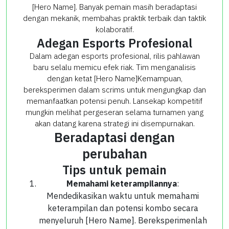
[Hero Name]. Banyak pemain masih beradaptasi
dengan mekanik, membahas praktik terbaik dan taktik
kolaboratif.
Adegan Esports Profesional
Dalam adegan esports profesional, rilis pahlawan
baru selalu memicu efek riak. Tim menganalisis
dengan ketat [Hero Name]Kemampuan,
bereksperimen dalam scrims untuk mengungkap dan
memanfaatkan potensi penuh. Lansekap kompetitif
mungkin melihat pergeseran selama turnamen yang
akan datang karena strategi ini disempurnakan.
Beradaptasi dengan
perubahan
Tips untuk pemain
Memahami keterampilannya
:
Mendedikasikan waktu untuk memahami
keterampilan dan potensi kombo secara
menyeluruh [Hero Name]. Bereksperimenlah