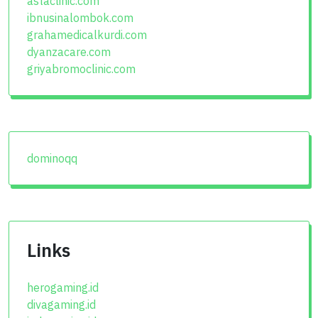
astaclinic.com
ibnusinalombok.com
grahamedicalkurdi.com
dyanzacare.com
griyabromoclinic.com
dominoqq
Links
herogaming.id
divagaming.id