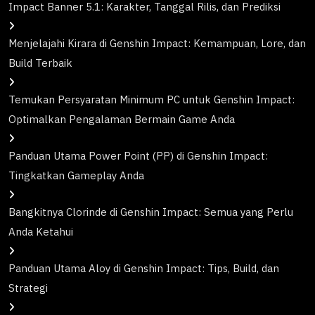
Impact Banner 5.1: Karakter, Tanggal Rilis, dan Prediksi
Menjelajahi Kirara di Genshin Impact: Kemampuan, Lore, dan
Build Terbaik
Temukan Persyaratan Minimum PC untuk Genshin Impact:
Optimalkan Pengalaman Bermain Game Anda
Panduan Utama Power Point (PP) di Genshin Impact:
Tingkatkan Gameplay Anda
Bangkitnya Clorinde di Genshin Impact: Semua yang Perlu
Anda Ketahui
Panduan Utama Aloy di Genshin Impact: Tips, Build, dan
Strategi