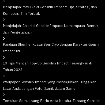
Menjelajahi Mavuika di Genshin Impact: Tips, Strategi, dan
Komposisi Tim Terbaik
Menjelajahi Chiori di Genshin Impact: Kemampuan, Bentuk,
dan Pengetahuan
Panduan Shenhe: Kuasai Seni Cryo dengan Karakter Genshin
Impact Ini
10 Tips Mencari Top-Up Genshin Impact Terjangkau di
Tahun 2023
Wallpaper Genshin Impact yang Menakjubkan: Tinggikan
Layar Anda dengan Foto Ikonik dalam Game
Temukan Semua yang Perlu Anda Ketahui Tentang Genshin