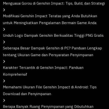
Menguasai Gorou di Genshin Impact: Tips, Build, dan Strategi
Modifikasi Genshin Impact Teratas yang Anda Butuhkan
untuk Meningkatkan Pengalaman Bermain Game Anda
Unduh Logo Dampak Genshin Berkualitas Tinggi PNG Gratis
Seberapa Besar Dampak Genshin di PC? Panduan Lengkap
tentang Ukuran Game dan Persyaratan Penyimpanan
Karakter Tercantik di Genshin Impact: Panduan
Komprehensif
Memahami Ukuran File Genshin Impact di Android: Tips
Download dan Penyimpanan
Berapa Banyak Ruang Penyimpanan yang Dibutuhkan