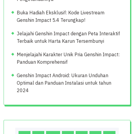
Buka Hadiah Eksklusif: Kode Livestream
Genshin Impact 5.4 Terungkap!
Jelajahi Genshin Impact dengan Peta Interaktif
Terbaik untuk Harta Karun Tersembunyi
Menjelajahi Karakter Unik Pria Genshin Impact:
Panduan Komprehensif
Genshin Impact Android: Ukuran Unduhan
Optimal dan Panduan Instalasi untuk tahun
2024