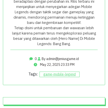
beradaptasi dengan perubahan ini. Rilis terbaru ini
menjanjikan untuk menyegarkan adegan Mobile
Legends dengan taktik segar dan gameplay yang
dinamis, mendorong permainan menuju ketinggian
baru dari kegembiraan kompetitif.
Tetap disini untuk pembaruan dan wawasan lebih
lanjut karena pemain terus mengeksplorasi peluang
besar yang ditawarkan oleh [Hero Name] Di Mobile
Legends: Bang Bang.
0
By
admin@jeniusgame.id
May 22, 2025 23:33 PM
Tags:
game-mobile-legend