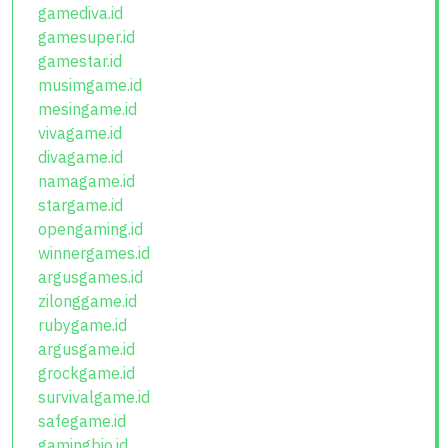
gamediva.id
gamesuper.id
gamestar.id
musimgame.id
mesingame.id
vivagame.id
divagame.id
namagame.id
stargame.id
opengaming.id
winnergames.id
argusgames.id
zilonggame.id
rubygame.id
argusgame.id
grockgame.id
survivalgame.id
safegame.id
gamingbio.id