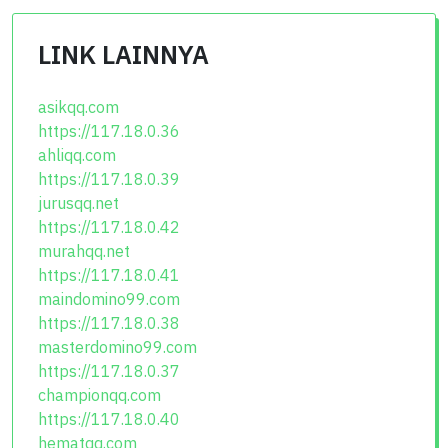
LINK LAINNYA
asikqq.com
https://117.18.0.36
ahliqq.com
https://117.18.0.39
jurusqq.net
https://117.18.0.42
murahqq.net
https://117.18.0.41
maindomino99.com
https://117.18.0.38
masterdomino99.com
https://117.18.0.37
championqq.com
https://117.18.0.40
hematqq.com