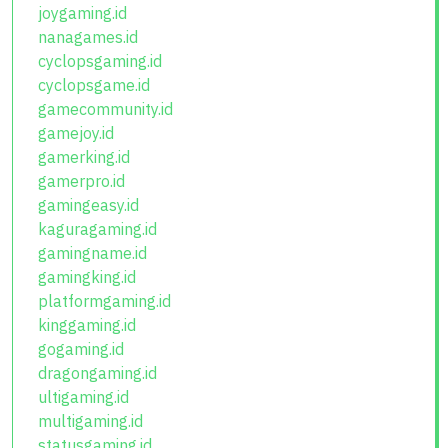
joygaming.id
nanagames.id
cyclopsgaming.id
cyclopsgame.id
gamecommunity.id
gamejoy.id
gamerking.id
gamerpro.id
gamingeasy.id
kaguragaming.id
gamingname.id
gamingking.id
platformgaming.id
kinggaming.id
gogaming.id
dragongaming.id
ultigaming.id
multigaming.id
statusgaming.id