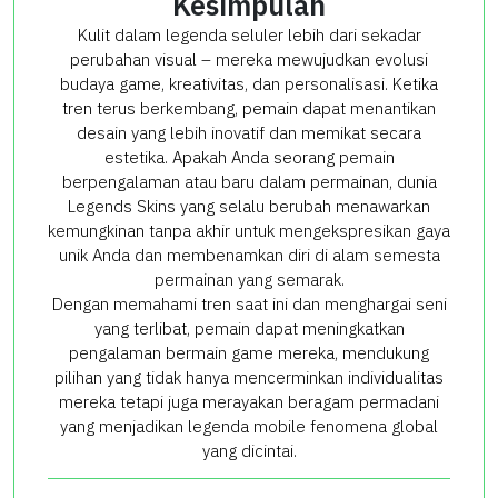
Kesimpulan
Kulit dalam legenda seluler lebih dari sekadar
perubahan visual – mereka mewujudkan evolusi
budaya game, kreativitas, dan personalisasi. Ketika
tren terus berkembang, pemain dapat menantikan
desain yang lebih inovatif dan memikat secara
estetika. Apakah Anda seorang pemain
berpengalaman atau baru dalam permainan, dunia
Legends Skins yang selalu berubah menawarkan
kemungkinan tanpa akhir untuk mengekspresikan gaya
unik Anda dan membenamkan diri di alam semesta
permainan yang semarak.
Dengan memahami tren saat ini dan menghargai seni
yang terlibat, pemain dapat meningkatkan
pengalaman bermain game mereka, mendukung
pilihan yang tidak hanya mencerminkan individualitas
mereka tetapi juga merayakan beragam permadani
yang menjadikan legenda mobile fenomena global
yang dicintai.