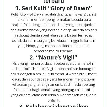
terbaru
1.
Seri Kulit “Glory of Dawn”
Kulit “Glory of Dawn” adalah di antara rilis yang paling
terkenal, memberi penghormatan kepada para
prajurit fajar dengan set baju besi yang menakjubkan
dan skema warna yang berseri. Setiap kulit dalam seri
ini dibuat dengan perhatian yang bagus terhadap
detail, dari animasi yang berkilauan hingga fisika kain
yang hidup, yang mencerminkan hasrat untuk
bercerita melalui desain.
2.
“Nature’s Vigil”
Rilis yang menonjol dalam beberapa bulan terakhir
adalah kulit “Nature’s Vigil”, menampilkan hubungan
halus dengan alam. Kulit ini memiliki warna hijau, motif
daun, dan soundscape yang harmonis, menciptakan
kehadiran yang tenang namun kuat di medan perang.
Ini menarik bagi pemain yang mengagumi estetika
yang diilhami alam dan lebih suka tampilan yang lebih
organik.
3.
Kolaborasi dengan ikon