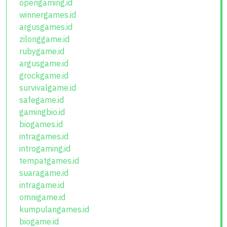
opengaming.id
winnergames.id
argusgames.id
zilonggame.id
rubygame.id
argusgame.id
grockgame.id
survivalgame.id
safegame.id
gamingbio.id
biogames.id
intragames.id
introgaming.id
tempatgames.id
suaragame.id
intragame.id
omnigame.id
kumpulangames.id
biogame.id