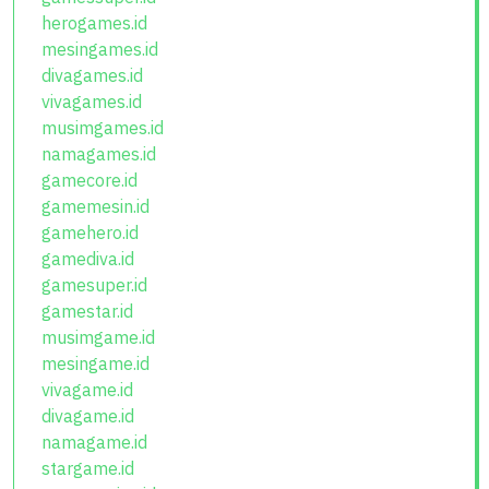
herogames.id
mesingames.id
divagames.id
vivagames.id
musimgames.id
namagames.id
gamecore.id
gamemesin.id
gamehero.id
gamediva.id
gamesuper.id
gamestar.id
musimgame.id
mesingame.id
vivagame.id
divagame.id
namagame.id
stargame.id