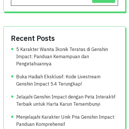
Recent Posts
5 Karakter Wanita Ikonik Teratas di Genshin
Impact: Panduan Kemampuan dan
Pengetahuannya
Buka Hadiah Eksklusif: Kode Livestream
Genshin Impact 5.4 Terungkap!
Jelajahi Genshin Impact dengan Peta Interaktif
Terbaik untuk Harta Karun Tersembunyi
Menjelajahi Karakter Unik Pria Genshin Impact:
Panduan Komprehensif