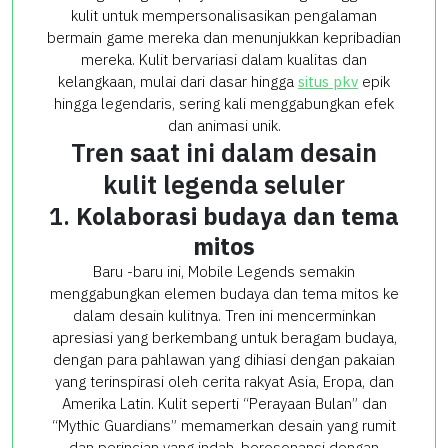
kulit untuk mempersonalisasikan pengalaman
bermain game mereka dan menunjukkan kepribadian
mereka. Kulit bervariasi dalam kualitas dan
kelangkaan, mulai dari dasar hingga
situs pkv
epik
hingga legendaris, sering kali menggabungkan efek
dan animasi unik.
Tren saat ini dalam desain
kulit legenda seluler
1.
Kolaborasi budaya dan tema
mitos
Baru -baru ini, Mobile Legends semakin
menggabungkan elemen budaya dan tema mitos ke
dalam desain kulitnya. Tren ini mencerminkan
apresiasi yang berkembang untuk beragam budaya,
dengan para pahlawan yang dihiasi dengan pakaian
yang terinspirasi oleh cerita rakyat Asia, Eropa, dan
Amerika Latin. Kulit seperti “Perayaan Bulan” dan
“Mythic Guardians” memamerkan desain yang rumit
dan perincian yang indah, beresonansi dengan