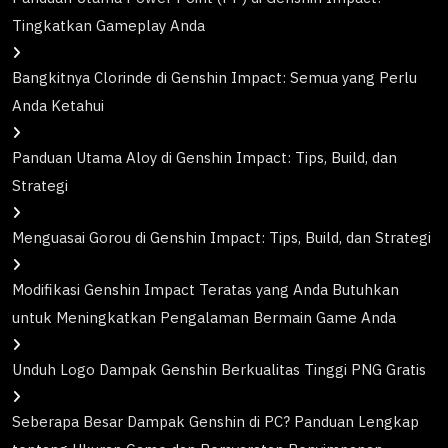
Tingkatkan Gameplay Anda
Bangkitnya Clorinde di Genshin Impact: Semua yang Perlu
Anda Ketahui
Panduan Utama Aloy di Genshin Impact: Tips, Build, dan
Strategi
Menguasai Gorou di Genshin Impact: Tips, Build, dan Strategi
Modifikasi Genshin Impact Teratas yang Anda Butuhkan
untuk Meningkatkan Pengalaman Bermain Game Anda
Unduh Logo Dampak Genshin Berkualitas Tinggi PNG Gratis
Seberapa Besar Dampak Genshin di PC? Panduan Lengkap