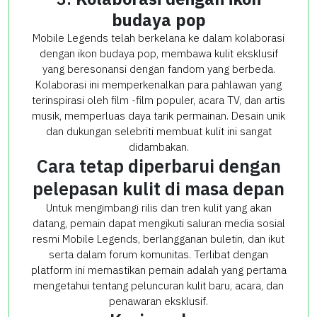
budaya pop
Mobile Legends telah berkelana ke dalam kolaborasi
dengan ikon budaya pop, membawa kulit eksklusif
yang beresonansi dengan fandom yang berbeda.
Kolaborasi ini memperkenalkan para pahlawan yang
terinspirasi oleh film -film populer, acara TV, dan artis
musik, memperluas daya tarik permainan. Desain unik
dan dukungan selebriti membuat kulit ini sangat
didambakan.
Cara tetap diperbarui dengan
pelepasan kulit di masa depan
Untuk mengimbangi rilis dan tren kulit yang akan
datang, pemain dapat mengikuti saluran media sosial
resmi Mobile Legends, berlangganan buletin, dan ikut
serta dalam forum komunitas. Terlibat dengan
platform ini memastikan pemain adalah yang pertama
mengetahui tentang peluncuran kulit baru, acara, dan
penawaran eksklusif.