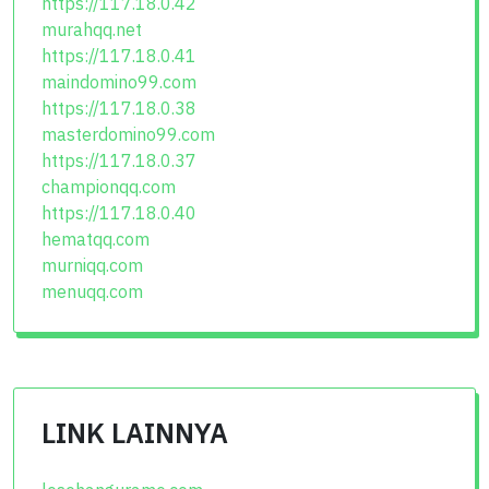
https://117.18.0.42
murahqq.net
https://117.18.0.41
maindomino99.com
https://117.18.0.38
masterdomino99.com
https://117.18.0.37
championqq.com
https://117.18.0.40
hematqq.com
murniqq.com
menuqq.com
LINK LAINNYA