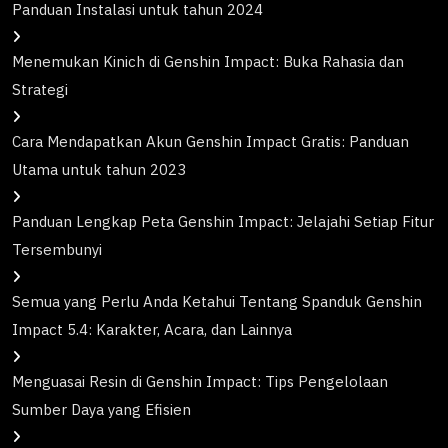
Panduan Instalasi untuk tahun 2024
Menemukan Kinich di Genshin Impact: Buka Rahasia dan
Strategi
Cara Mendapatkan Akun Genshin Impact Gratis: Panduan
Utama untuk tahun 2023
Panduan Lengkap Peta Genshin Impact: Jelajahi Setiap Fitur
Tersembunyi
Semua yang Perlu Anda Ketahui Tentang Spanduk Genshin
Impact 5.4: Karakter, Acara, dan Lainnya
Menguasai Resin di Genshin Impact: Tips Pengelolaan
Sumber Daya yang Efisien