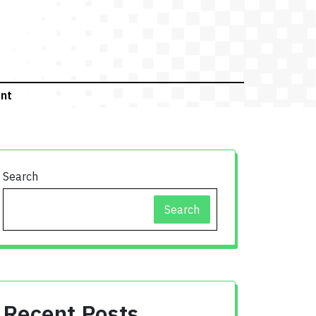
Search
for:
ant
Search
Search
Recent Posts