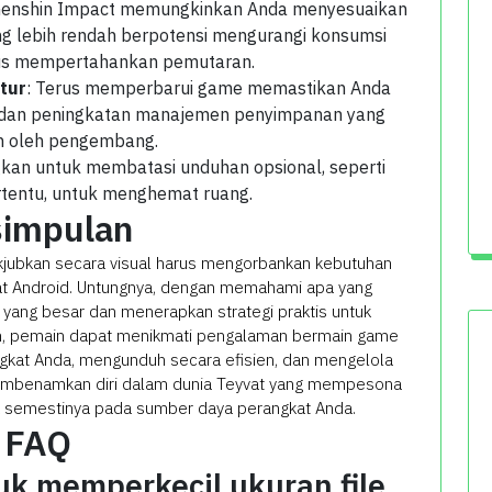
Genshin Impact memungkinkan Anda menyesuaikan
ang lebih rendah berpotensi mengurangi konsumsi
us mempertahankan pemutaran.
tur
: Terus memperbarui game memastikan Anda
 dan peningkatan manajemen penyimpanan yang
n oleh pengembang.
gkan untuk membatasi unduhan opsional, seperti
rtentu, untuk menghemat ruang.
impulan
kjubkan secara visual harus mengorbankan kebutuhan
t Android. Untungnya, dengan memahami apa yang
 yang besar dan menerapkan strategi praktis untuk
 pemain dapat menikmati pengalaman bermain game
gkat Anda, mengunduh secara efisien, dan mengelola
membenamkan diri dalam dunia Teyvat yang mempesona
 semestinya pada sumber daya perangkat Anda.
FAQ
k memperkecil ukuran file