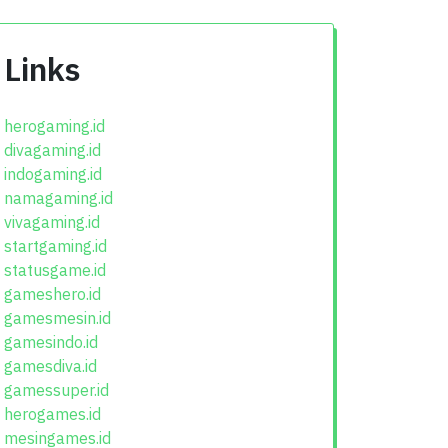
Links
herogaming.id
divagaming.id
indogaming.id
namagaming.id
vivagaming.id
startgaming.id
statusgame.id
gameshero.id
gamesmesin.id
gamesindo.id
gamesdiva.id
gamessuper.id
herogames.id
mesingames.id