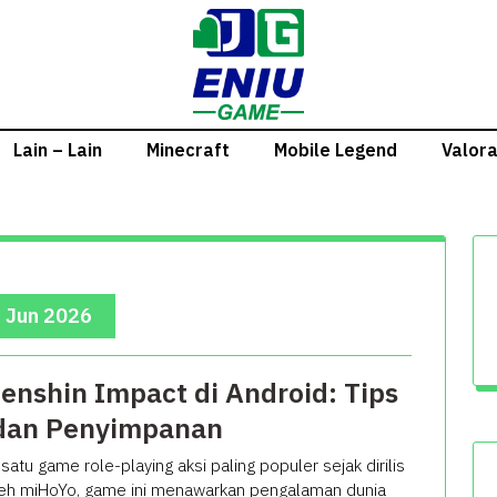
Lain – Lain
Minecraft
Mobile Legend
Valor
, Jun 2026
nshin Impact di Android: Tips
dan Penyimpanan
atu game role-playing aksi paling populer sejak dirilis
h miHoYo, game ini menawarkan pengalaman dunia