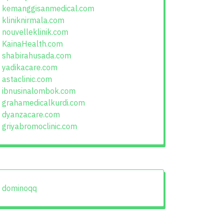
kemanggisanmedical.com
kliniknirmala.com
nouvelleklinik.com
KainaHealth.com
shabirahusada.com
yadikacare.com
astaclinic.com
ibnusinalombok.com
grahamedicalkurdi.com
dyanzacare.com
griyabromoclinic.com
dominoqq