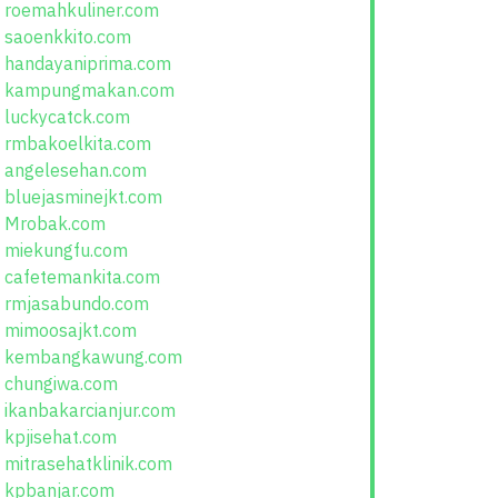
roemahkuliner.com
saoenkkito.com
handayaniprima.com
kampungmakan.com
luckycatck.com
rmbakoelkita.com
angelesehan.com
bluejasminejkt.com
Mrobak.com
miekungfu.com
cafetemankita.com
rmjasabundo.com
mimoosajkt.com
kembangkawung.com
chungiwa.com
ikanbakarcianjur.com
kpjisehat.com
mitrasehatklinik.com
kpbanjar.com