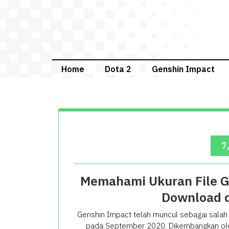
Skip
to
content
Home
Dota 2
Genshin Impact
7
Memahami Ukuran File Ge
Download 
Genshin Impact telah muncul sebagai salah s
pada September 2020. Dikembangkan ole