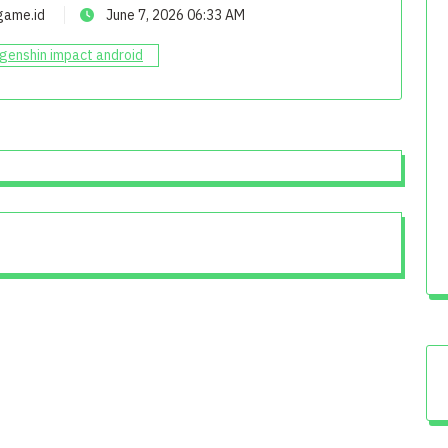
game.id
June 7, 2026 06:33 AM
 genshin impact android