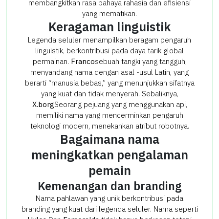
membangkitkan rasa bahaya rahasia dan efisiensi
yang mematikan.
Keragaman linguistik
Legenda seluler menampilkan beragam pengaruh
linguistik, berkontribusi pada daya tarik global
permainan.
Franco
sebuah tangki yang tangguh,
menyandang nama dengan asal -usul Latin, yang
berarti “manusia bebas,” yang menunjukkan sifatnya
yang kuat dan tidak menyerah. Sebaliknya,
X.borg
Seorang pejuang yang menggunakan api,
memiliki nama yang mencerminkan pengaruh
teknologi modern, menekankan atribut robotnya.
Bagaimana nama
meningkatkan pengalaman
pemain
Kemenangan dan branding
Nama pahlawan yang unik berkontribusi pada
branding yang kuat dari legenda seluler. Nama seperti