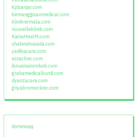
kpbanjar.com
kemanggisanmedical.com
kliniknirmala.com
nouvelleklinik.com
KainaHealth.com
shabirahusada.com
yadikacare.com
astaclinic.com
ibnusinalombok.com
grahamedicalkurdi.com
dyanzacare.com
griyabromoclinic.com
dominoqq