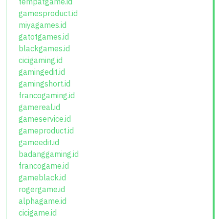
tempatgame.id
gamesproduct.id
miyagames.id
gatotgames.id
blackgames.id
cicigaming.id
gamingedit.id
gamingshort.id
francogaming.id
gamereal.id
gameservice.id
gameproduct.id
gameedit.id
badanggaming.id
francogame.id
gameblack.id
rogergame.id
alphagame.id
cicigame.id