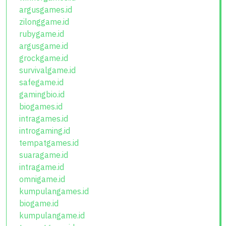
argusgames.id
zilonggame.id
rubygame.id
argusgame.id
grockgame.id
survivalgame.id
safegame.id
gamingbio.id
biogames.id
intragames.id
introgaming.id
tempatgames.id
suaragame.id
intragame.id
omnigame.id
kumpulangames.id
biogame.id
kumpulangame.id