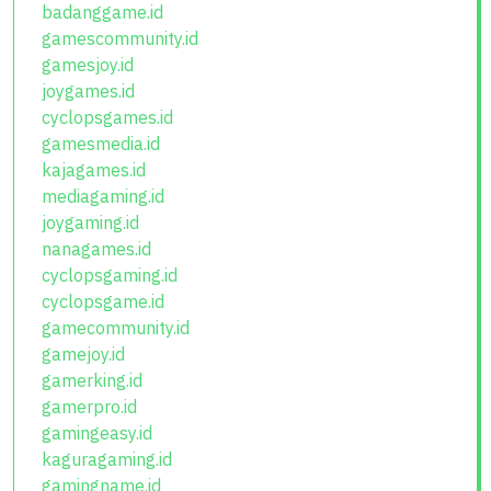
badanggame.id
gamescommunity.id
gamesjoy.id
joygames.id
cyclopsgames.id
gamesmedia.id
kajagames.id
mediagaming.id
joygaming.id
nanagames.id
cyclopsgaming.id
cyclopsgame.id
gamecommunity.id
gamejoy.id
gamerking.id
gamerpro.id
gamingeasy.id
kaguragaming.id
gamingname.id