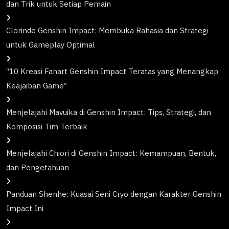
dan Trik untuk Setiap Pemain
Clorinde Genshin Impact: Membuka Rahasia dan Strategi
untuk Gameplay Optimal
“10 Kreasi Fanart Genshin Impact Teratas yang Menangkap
Keajaiban Game”
Menjelajahi Mavuika di Genshin Impact: Tips, Strategi, dan
Komposisi Tim Terbaik
Menjelajahi Chiori di Genshin Impact: Kemampuan, Bentuk,
dan Pengetahuan
Panduan Shenhe: Kuasai Seni Cryo dengan Karakter Genshin
Impact Ini