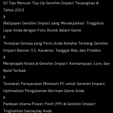
10 Tips Mencari Top-Up Genshin Impact Terjangkau di
Tahun 2023
Wallpaper Genshin Impact yang Menakjubkan: Tinggikan
Layar Anda dengan Foto Ikonik dalam Game
Temukan Semua yang Perlu Anda Ketahui Tentang Genshin
Impact Banner 5.1: Karakter, Tanggal Rilis, dan Prediksi
Menjelajahi Kirara di Genshin Impact: Kemampuan, Lore, dan
Build Terbaik
Temukan Persyaratan Minimum PC untuk Genshin Impact:
Optimalkan Pengalaman Bermain Game Anda
Panduan Utama Power Point (PP) di Genshin Impact:
Tingkatkan Gameplay Anda