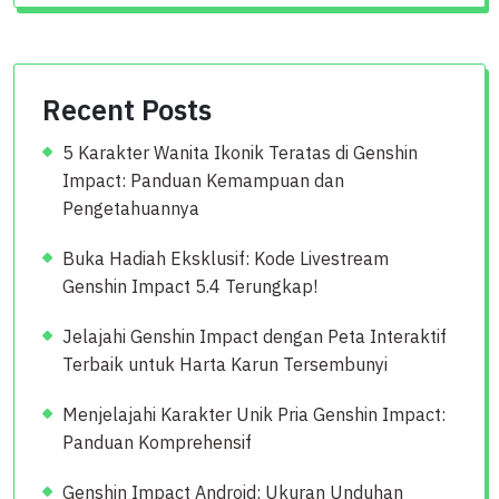
Recent Posts
5 Karakter Wanita Ikonik Teratas di Genshin
Impact: Panduan Kemampuan dan
Pengetahuannya
Buka Hadiah Eksklusif: Kode Livestream
Genshin Impact 5.4 Terungkap!
Jelajahi Genshin Impact dengan Peta Interaktif
Terbaik untuk Harta Karun Tersembunyi
Menjelajahi Karakter Unik Pria Genshin Impact:
Panduan Komprehensif
Genshin Impact Android: Ukuran Unduhan