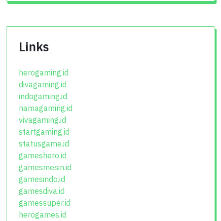
Links
herogaming.id
divagaming.id
indogaming.id
namagaming.id
vivagaming.id
startgaming.id
statusgame.id
gameshero.id
gamesmesin.id
gamesindo.id
gamesdiva.id
gamessuper.id
herogames.id