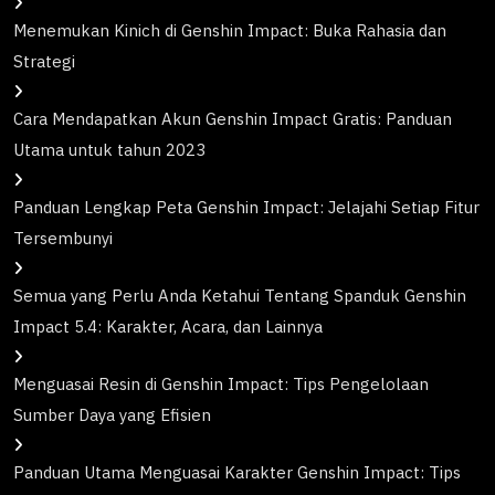
Menemukan Kinich di Genshin Impact: Buka Rahasia dan
Strategi
Cara Mendapatkan Akun Genshin Impact Gratis: Panduan
Utama untuk tahun 2023
Panduan Lengkap Peta Genshin Impact: Jelajahi Setiap Fitur
Tersembunyi
Semua yang Perlu Anda Ketahui Tentang Spanduk Genshin
Impact 5.4: Karakter, Acara, dan Lainnya
Menguasai Resin di Genshin Impact: Tips Pengelolaan
Sumber Daya yang Efisien
Panduan Utama Menguasai Karakter Genshin Impact: Tips