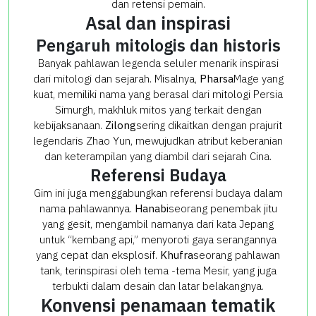
dan retensi pemain.
Asal dan inspirasi
Pengaruh mitologis dan historis
Banyak pahlawan legenda seluler menarik inspirasi
dari mitologi dan sejarah. Misalnya,
Pharsa
Mage yang
kuat, memiliki nama yang berasal dari mitologi Persia
Simurgh, makhluk mitos yang terkait dengan
kebijaksanaan.
Zilong
sering dikaitkan dengan prajurit
legendaris Zhao Yun, mewujudkan atribut keberanian
dan keterampilan yang diambil dari sejarah Cina.
Referensi Budaya
Gim ini juga menggabungkan referensi budaya dalam
nama pahlawannya.
Hanabi
seorang penembak jitu
yang gesit, mengambil namanya dari kata Jepang
untuk “kembang api,” menyoroti gaya serangannya
yang cepat dan eksplosif.
Khufra
seorang pahlawan
tank, terinspirasi oleh tema -tema Mesir, yang juga
terbukti dalam desain dan latar belakangnya.
Konvensi penamaan tematik