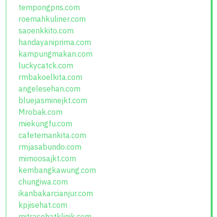
tempongpns.com
roemahkuliner.com
saoenkkito.com
handayaniprima.com
kampungmakan.com
luckycatck.com
rmbakoelkita.com
angelesehan.com
bluejasminejkt.com
Mrobak.com
miekungfu.com
cafetemankita.com
rmjasabundo.com
mimoosajkt.com
kembangkawung.com
chungiwa.com
ikanbakarcianjur.com
kpjisehat.com
mitrasehatklinik.com