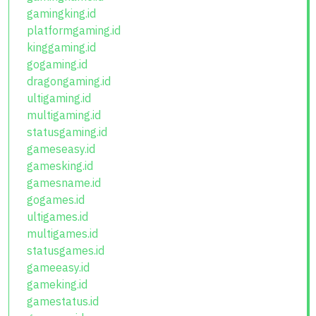
gamingking.id
platformgaming.id
kinggaming.id
gogaming.id
dragongaming.id
ultigaming.id
multigaming.id
statusgaming.id
gameseasy.id
gamesking.id
gamesname.id
gogames.id
ultigames.id
multigames.id
statusgames.id
gameeasy.id
gameking.id
gamestatus.id