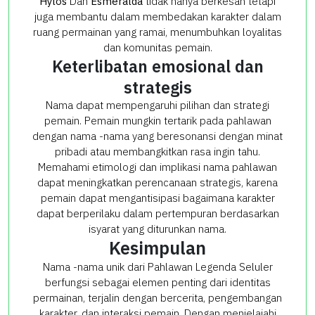
Hylos
Dan
Esmeralda
tidak hanya berkesan tetapi
juga membantu dalam membedakan karakter dalam
ruang permainan yang ramai, menumbuhkan loyalitas
dan komunitas pemain.
Keterlibatan emosional dan
strategis
Nama dapat mempengaruhi pilihan dan strategi
pemain. Pemain mungkin tertarik pada pahlawan
dengan nama -nama yang beresonansi dengan minat
pribadi atau membangkitkan rasa ingin tahu.
Memahami etimologi dan implikasi nama pahlawan
dapat meningkatkan perencanaan strategis, karena
pemain dapat mengantisipasi bagaimana karakter
dapat berperilaku dalam pertempuran berdasarkan
isyarat yang diturunkan nama.
Kesimpulan
Nama -nama unik dari Pahlawan Legenda Seluler
berfungsi sebagai elemen penting dari identitas
permainan, terjalin dengan bercerita, pengembangan
karakter, dan interaksi pemain. Dengan menjelajahi