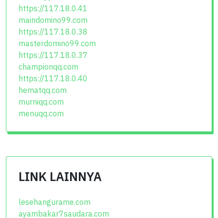
https://117.18.0.41
maindomino99.com
https://117.18.0.38
masterdomino99.com
https://117.18.0.37
championqq.com
https://117.18.0.40
hematqq.com
murniqq.com
menuqq.com
LINK LAINNYA
lesehangurame.com
ayambakar7saudara.com