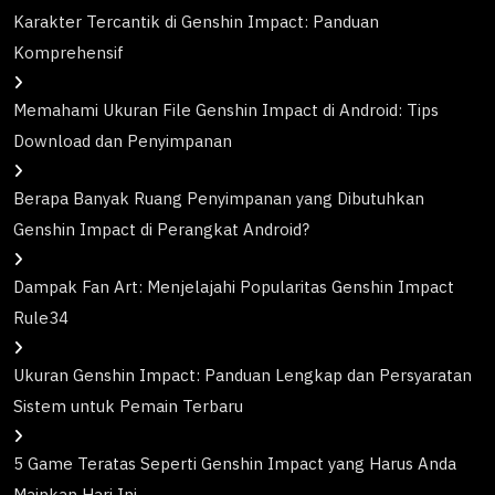
Karakter Tercantik di Genshin Impact: Panduan
Komprehensif
Memahami Ukuran File Genshin Impact di Android: Tips
Download dan Penyimpanan
Berapa Banyak Ruang Penyimpanan yang Dibutuhkan
Genshin Impact di Perangkat Android?
Dampak Fan Art: Menjelajahi Popularitas Genshin Impact
Rule34
Ukuran Genshin Impact: Panduan Lengkap dan Persyaratan
Sistem untuk Pemain Terbaru
5 Game Teratas Seperti Genshin Impact yang Harus Anda
Mainkan Hari Ini