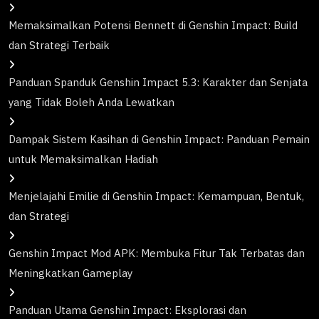
Memaksimalkan Potensi Bennett di Genshin Impact: Build
dan Strategi Terbaik
Panduan Spanduk Genshin Impact 5.3: Karakter dan Senjata
yang Tidak Boleh Anda Lewatkan
Dampak Sistem Kasihan di Genshin Impact: Panduan Pemain
untuk Memaksimalkan Hadiah
Menjelajahi Emilie di Genshin Impact: Kemampuan, Bentuk,
dan Strategi
Genshin Impact Mod APK: Membuka Fitur Tak Terbatas dan
Meningkatkan Gameplay
Panduan Utama Genshin Impact: Eksplorasi dan