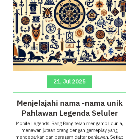
21, Jul 2025
Menjelajahi nama -nama unik
Pahlawan Legenda Seluler
Mobile Legends: Bang Bang telah mengambil dunia,
menawan jutaan orang dengan gameplay yang
mendebarkan dan beragam daftar pahlawan. Setiap