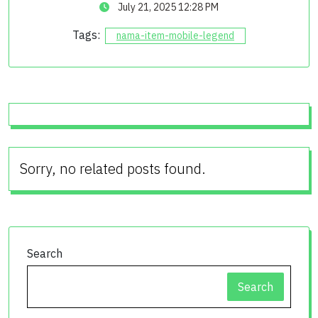
July 21, 2025 12:28 PM
Tags:
nama-item-mobile-legend
Sorry, no related posts found.
Search
Search