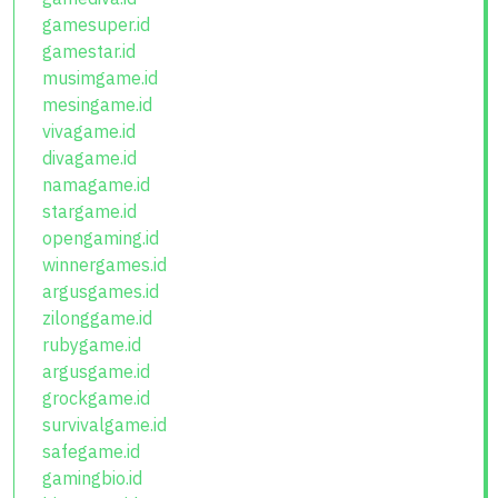
gamesuper.id
gamestar.id
musimgame.id
mesingame.id
vivagame.id
divagame.id
namagame.id
stargame.id
opengaming.id
winnergames.id
argusgames.id
zilonggame.id
rubygame.id
argusgame.id
grockgame.id
survivalgame.id
safegame.id
gamingbio.id