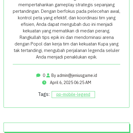
mempertahankan gameplay strategis sepanjang
pertandingan. Dengan berfokus pada pelecehan awal,
kontrol peta yang efektif, dan koordinasi tim yang
efisien, Anda dapat mengubah duo ini menjadi
kekuatan yang mematikan di medan perang.
Rangkullah tips epik ini dan mendominasi arena
dengan Popol dan kerja tim dan kekuatan Kupa yang
tak tertandingi, mengubah perjalanan legenda seluler
Anda menjadi penaklukan epik.
0
By
admin@jeniusgame.id
April 6, 2025 06:25 AM
Tags:
pp-mobile-legend