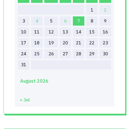
1
2
3
4
5
6
7
8
9
10
11
12
13
14
15
16
17
18
19
20
21
22
23
24
25
26
27
28
29
30
31
August 2026
« Jul