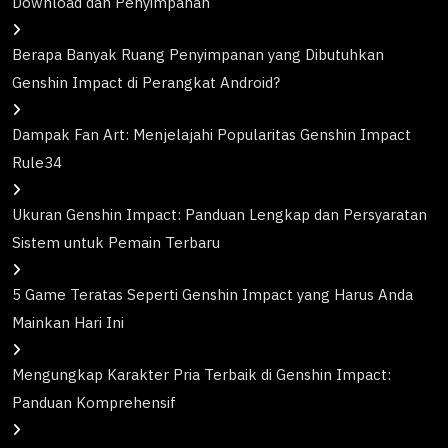
Download dan Penyimpanan
Berapa Banyak Ruang Penyimpanan yang Dibutuhkan
Genshin Impact di Perangkat Android?
Dampak Fan Art: Menjelajahi Popularitas Genshin Impact
Rule34
Ukuran Genshin Impact: Panduan Lengkap dan Persyaratan
Sistem untuk Pemain Terbaru
5 Game Teratas Seperti Genshin Impact yang Harus Anda
Mainkan Hari Ini
Mengungkap Karakter Pria Terbaik di Genshin Impact:
Panduan Komprehensif