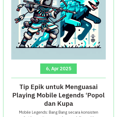
6, Apr 2025
Tip Epik untuk Menguasai
Playing Mobile Legends ‘Popol
dan Kupa
Mobile Legends: Bang Bang secara konsisten