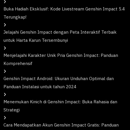
Buka Hadiah Eksklusif: Kode Livestream Genshin Impact 5.4
Terungkap!
Jelajahi Genshin Impact dengan Peta Interaktif Terbaik
untuk Harta Karun Tersembunyi
Menjelajahi Karakter Unik Pria Genshin Impact: Panduan
Komprehensif
Genshin Impact Android: Ukuran Unduhan Optimal dan
Panduan Instalasi untuk tahun 2024
Menemukan Kinich di Genshin Impact: Buka Rahasia dan
Strategi
Cara Mendapatkan Akun Genshin Impact Gratis: Panduan