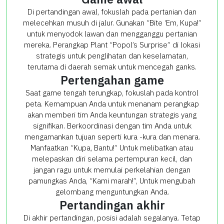
Di pertandingan awal, fokuslah pada pertanian dan
melecehkan musuh di jalur. Gunakan “Bite ‘Em, Kupa!”
untuk menyodok lawan dan mengganggu pertanian
mereka. Perangkap Plant “Popol’s Surprise” di lokasi
strategis untuk penglihatan dan keselamatan,
terutama di daerah semak untuk mencegah ganks.
Pertengahan game
Saat game tengah terungkap, fokuslah pada kontrol
peta. Kemampuan Anda untuk menanam perangkap
akan memberi tim Anda keuntungan strategis yang
signifikan. Berkoordinasi dengan tim Anda untuk
mengamankan tujuan seperti kura -kura dan menara.
Manfaatkan “Kupa, Bantu!” Untuk melibatkan atau
melepaskan diri selama pertempuran kecil, dan
jangan ragu untuk memulai perkelahian dengan
pamungkas Anda, “Kami marah!”, Untuk mengubah
gelombang menguntungkan Anda.
Pertandingan akhir
Di akhir pertandingan, posisi adalah segalanya. Tetap