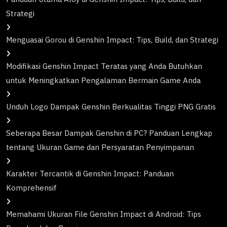
Strategi
Menguasai Gorou di Genshin Impact: Tips, Build, dan Strategi
Modifikasi Genshin Impact Teratas yang Anda Butuhkan
untuk Meningkatkan Pengalaman Bermain Game Anda
Unduh Logo Dampak Genshin Berkualitas Tinggi PNG Gratis
Seberapa Besar Dampak Genshin di PC? Panduan Lengkap
tentang Ukuran Game dan Persyaratan Penyimpanan
Karakter Tercantik di Genshin Impact: Panduan
Komprehensif
Memahami Ukuran File Genshin Impact di Android: Tips