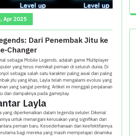
, Apr 2025
Legends: Dari Penembak Jitu ke
e-Changer
al sebagai Mobile Legends, adalah game Multiplayer
puler yang terus memikat pemain di seluruh dunia. Di
njol sebagai salah satu karakter paling awal dan paling
bak jitu yang khas, Layla telah mengalami evolusi yang
an yang sangat penting. Artikel ini menggali perjalanan
sisi dan dampaknya pada gameplay.
ntar Layla
 yang diperkenalkan dalam legenda seluler. Dikenal
nya untuk menangani kerusakan yang signifikan dari
i antara pemain baru. Kesederhanaan dan keefektifannya
erutama bagi mereka yang masih mempelajari dinamika