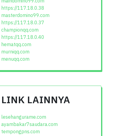
maindomino99.com
https://117.18.0.38
masterdomino99.com
https://117.18.0.37
championqq.com
https://117.18.0.40
hematqq.com
murniqq.com
menuqq.com
LINK LAINNYA
lesehangurame.com
ayambakar7saudara.com
tempongpns.com