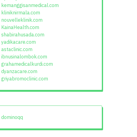
kemanggisanmedical.com
kliniknirmala.com
nouvelleklinik.com
KainaHealth.com
shabirahusada.com
yadikacare.com
astaclinic.com
ibnusinalombok.com
grahamedicalkurdi.com
dyanzacare.com
griyabromoclinic.com
dominoqq