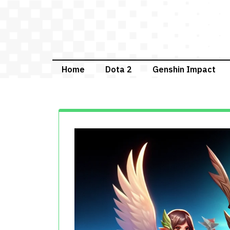
Skip
to
content
Home
Dota 2
Genshin Impact