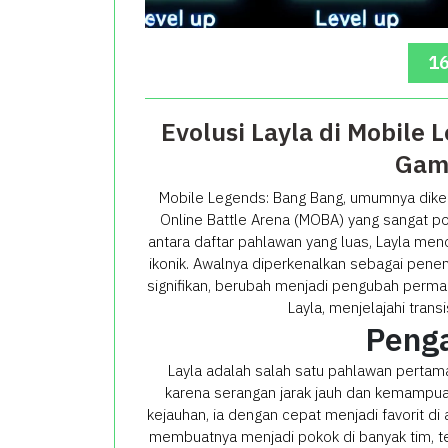
16
Evolusi Layla di Mobile 
Gam
Mobile Legends: Bang Bang, umumnya diken
Online Battle Arena (MOBA) yang sangat po
antara daftar pahlawan yang luas, Layla meno
ikonik. Awalnya diperkenalkan sebagai penem
signifikan, berubah menjadi pengubah permain
Layla, menjelajahi tran
Penga
Layla adalah salah satu pahlawan pertama
karena serangan jarak jauh dan kemampuan
kejauhan, ia dengan cepat menjadi favorit d
membuatnya menjadi pokok di banyak tim, t