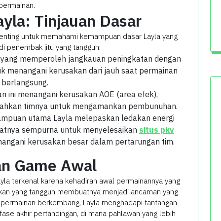
permainan.
la: Tinjauan Dasar
penting untuk memahami kemampuan dasar Layla yang
 penembak jitu yang tangguh:
 yang memperoleh jangkauan peningkatan dengan
k menangani kerusakan dari jauh saat permainan
berlangsung.
n ini menangani kerusakan AOE (area efek),
hkan timnya untuk mengamankan pembunuhan.
mpuan utama Layla melepaskan ledakan energi
uatnya sempurna untuk menyelesaikan
situs pkv
nangani kerusakan besar dalam pertarungan tim.
an Game Awal
yla terkenal karena kehadiran awal permainannya yang
usakan yang tangguh membuatnya menjadi ancaman yang
ka permainan berkembang, Layla menghadapi tantangan
se akhir pertandingan, di mana pahlawan yang lebih