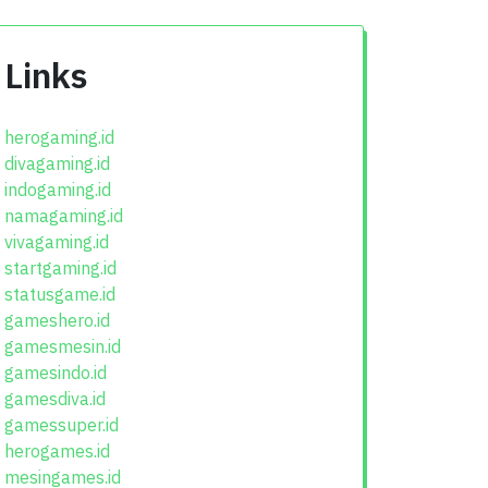
Links
herogaming.id
divagaming.id
indogaming.id
namagaming.id
vivagaming.id
startgaming.id
statusgame.id
gameshero.id
gamesmesin.id
gamesindo.id
gamesdiva.id
gamessuper.id
herogames.id
mesingames.id