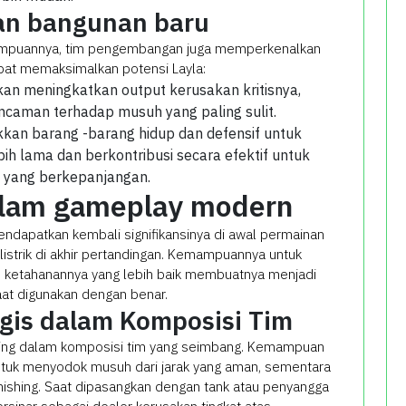
an bangunan baru
mpuannya, tim pengembangan juga memperkenalkan
pat memaksimalkan potensi Layla:
kan meningkatkan output kerusakan kritisnya,
ncaman terhadap musuh yang paling sulit.
kan barang -barang hidup dan defensif untuk
h lama dan berkontribusi secara efektif untuk
 yang berkepanjangan.
alam gameplay modern
endapatkan kembali signifikansinya di awal permainan
listrik di akhir pertandingan. Kemampuannya untuk
 ketahanannya yang lebih baik membuatnya menjadi
at digunakan dengan benar.
gis dalam Komposisi Tim
nting dalam komposisi tim yang seimbang. Kemampuan
ntuk menyodok musuh dari jarak yang aman, sementara
nishing. Saat dipasangkan dengan tank atau penyangga