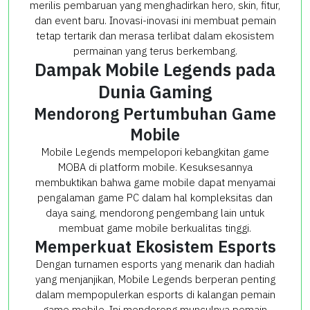
merilis pembaruan yang menghadirkan hero, skin, fitur,
dan event baru. Inovasi-inovasi ini membuat pemain
tetap tertarik dan merasa terlibat dalam ekosistem
permainan yang terus berkembang.
Dampak Mobile Legends pada
Dunia Gaming
Mendorong Pertumbuhan Game
Mobile
Mobile Legends mempelopori kebangkitan game
MOBA di platform mobile. Kesuksesannya
membuktikan bahwa game mobile dapat menyamai
pengalaman game PC dalam hal kompleksitas dan
daya saing, mendorong pengembang lain untuk
membuat game mobile berkualitas tinggi.
Memperkuat Ekosistem Esports
Dengan turnamen esports yang menarik dan hadiah
yang menjanjikan, Mobile Legends berperan penting
dalam mempopulerkan esports di kalangan pemain
game mobile. Ini mendorong munculnya pemain