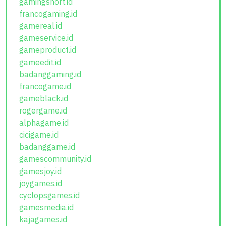
gamingshort.id
francogaming.id
gamereal.id
gameservice.id
gameproduct.id
gameedit.id
badanggaming.id
francogame.id
gameblack.id
rogergame.id
alphagame.id
cicigame.id
badanggame.id
gamescommunity.id
gamesjoy.id
joygames.id
cyclopsgames.id
gamesmedia.id
kajagames.id