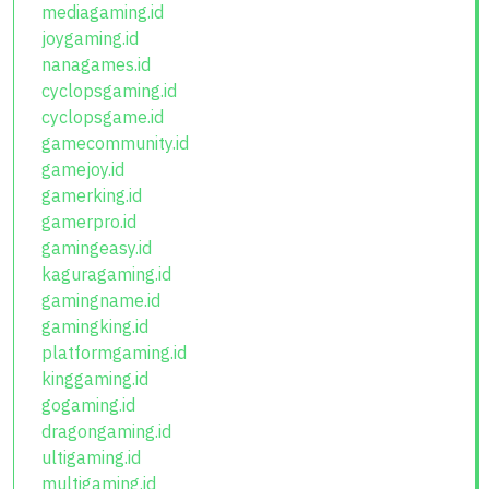
mediagaming.id
joygaming.id
nanagames.id
cyclopsgaming.id
cyclopsgame.id
gamecommunity.id
gamejoy.id
gamerking.id
gamerpro.id
gamingeasy.id
kaguragaming.id
gamingname.id
gamingking.id
platformgaming.id
kinggaming.id
gogaming.id
dragongaming.id
ultigaming.id
multigaming.id