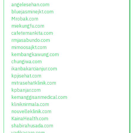
angelesehan.com
bluejasminejkt.com
Mrobak.com
miekungfu.com
cafetemankita.com
rmjasabundo.com
mimoosajkt.com
kembangkawung.com
chungiwa.com
ikanbakarcianjur.com
kpjisehat.com
mitrasehatklinik.com
kpbanjar.com
kemanggisanmedical.com
kliniknirmala.com
nouvelleklinik.com
KainaHealth.com
shabirahusada.com
yadikacare.com