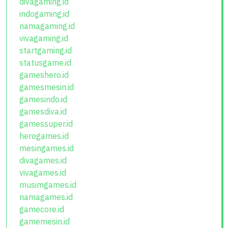
divagaming.id
indogaming.id
namagaming.id
vivagaming.id
startgaming.id
statusgame.id
gameshero.id
gamesmesin.id
gamesindo.id
gamesdiva.id
gamessuper.id
herogames.id
mesingames.id
divagames.id
vivagames.id
musimgames.id
namagames.id
gamecore.id
gamemesin.id