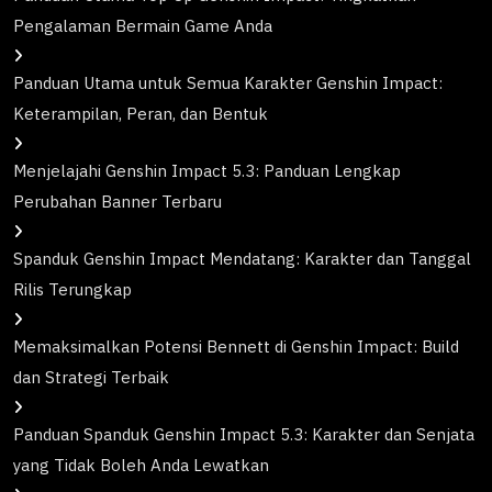
Pengalaman Bermain Game Anda
Panduan Utama untuk Semua Karakter Genshin Impact:
Keterampilan, Peran, dan Bentuk
Menjelajahi Genshin Impact 5.3: Panduan Lengkap
Perubahan Banner Terbaru
Spanduk Genshin Impact Mendatang: Karakter dan Tanggal
Rilis Terungkap
Memaksimalkan Potensi Bennett di Genshin Impact: Build
dan Strategi Terbaik
Panduan Spanduk Genshin Impact 5.3: Karakter dan Senjata
yang Tidak Boleh Anda Lewatkan