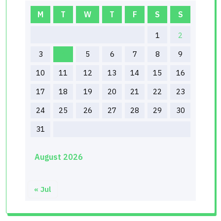
M
T
W
T
F
S
S
1
2
3
4
5
6
7
8
9
10
11
12
13
14
15
16
17
18
19
20
21
22
23
24
25
26
27
28
29
30
31
August 2026
« Jul