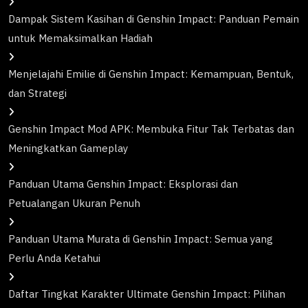
Dampak Sistem Kasihan di Genshin Impact: Panduan Pemain
untuk Memaksimalkan Hadiah
Menjelajahi Emilie di Genshin Impact: Kemampuan, Bentuk,
dan Strategi
Genshin Impact Mod APK: Membuka Fitur Tak Terbatas dan
Meningkatkan Gameplay
Panduan Utama Genshin Impact: Eksplorasi dan
Petualangan Ukuran Penuh
Panduan Utama Murata di Genshin Impact: Semua yang
Perlu Anda Ketahui
Daftar Tingkat Karakter Ultimate Genshin Impact: Pilihan