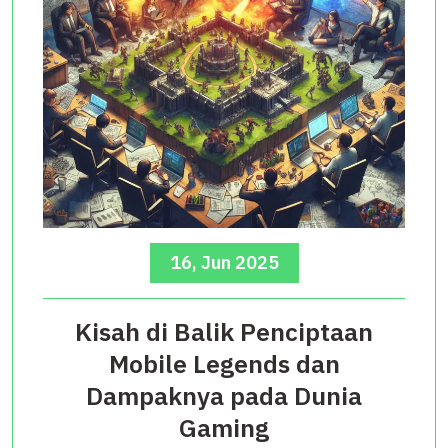
16, Jun 2025
Kisah di Balik Penciptaan
Mobile Legends dan
Dampaknya pada Dunia
Gaming