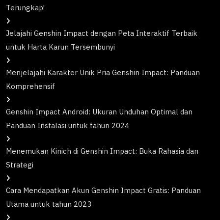
Terungkap!
Jelajahi Genshin Impact dengan Peta Interaktif Terbaik
untuk Harta Karun Tersembunyi
Menjelajahi Karakter Unik Pria Genshin Impact: Panduan
Komprehensif
Genshin Impact Android: Ukuran Unduhan Optimal dan
Panduan Instalasi untuk tahun 2024
Menemukan Kinich di Genshin Impact: Buka Rahasia dan
Strategi
Cara Mendapatkan Akun Genshin Impact Gratis: Panduan
Utama untuk tahun 2023