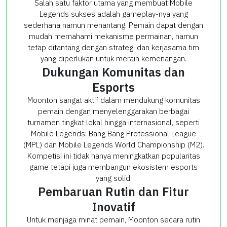
Salah satu faktor utama yang membuat Mobile
Legends sukses adalah gameplay-nya yang
sederhana namun menantang. Pemain dapat dengan
mudah memahami mekanisme permainan, namun
tetap ditantang dengan strategi dan kerjasama tim
yang diperlukan untuk meraih kemenangan.
Dukungan Komunitas dan
Esports
Moonton sangat aktif dalam mendukung komunitas
pemain dengan menyelenggarakan berbagai
turnamen tingkat lokal hingga internasional, seperti
Mobile Legends: Bang Bang Professional League
(MPL) dan Mobile Legends World Championship (M2).
Kompetisi ini tidak hanya meningkatkan popularitas
game tetapi juga membangun ekosistem esports
yang solid.
Pembaruan Rutin dan Fitur
Inovatif
Untuk menjaga minat pemain, Moonton secara rutin