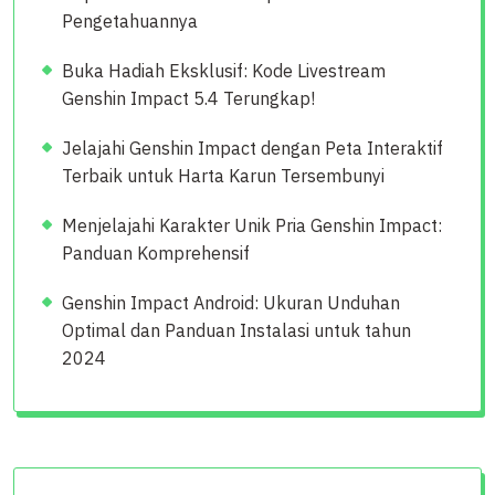
Pengetahuannya
Buka Hadiah Eksklusif: Kode Livestream
Genshin Impact 5.4 Terungkap!
Jelajahi Genshin Impact dengan Peta Interaktif
Terbaik untuk Harta Karun Tersembunyi
Menjelajahi Karakter Unik Pria Genshin Impact:
Panduan Komprehensif
Genshin Impact Android: Ukuran Unduhan
Optimal dan Panduan Instalasi untuk tahun
2024