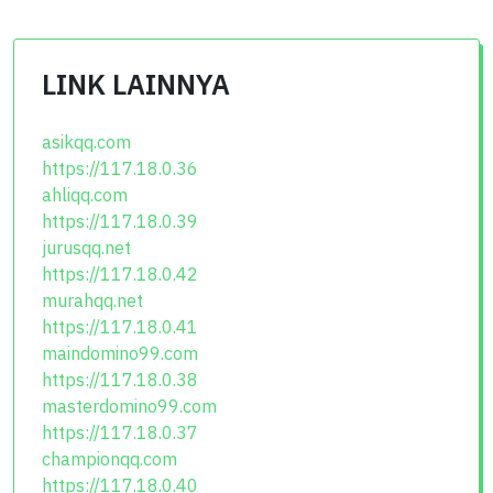
LINK LAINNYA
asikqq.com
https://117.18.0.36
ahliqq.com
https://117.18.0.39
jurusqq.net
https://117.18.0.42
murahqq.net
https://117.18.0.41
maindomino99.com
https://117.18.0.38
masterdomino99.com
https://117.18.0.37
championqq.com
https://117.18.0.40