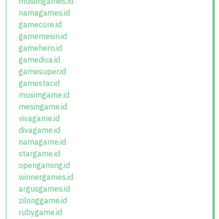
musimgames.id
namagames.id
gamecore.id
gamemesin.id
gamehero.id
gamediva.id
gamesuper.id
gamestar.id
musimgame.id
mesingame.id
vivagame.id
divagame.id
namagame.id
stargame.id
opengaming.id
winnergames.id
argusgames.id
zilonggame.id
rubygame.id