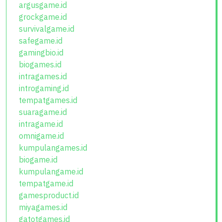
argusgame.id
grockgame.id
survivalgame.id
safegame.id
gamingbio.id
biogames.id
intragames.id
introgaming.id
tempatgames.id
suaragame.id
intragame.id
omnigame.id
kumpulangames.id
biogame.id
kumpulangame.id
tempatgame.id
gamesproduct.id
miyagames.id
gatotgames.id