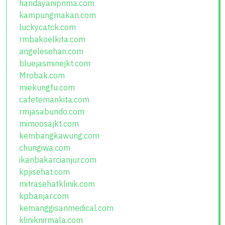
handayaniprima.com
kampungmakan.com
luckycatck.com
rmbakoelkita.com
angelesehan.com
bluejasminejkt.com
Mrobak.com
miekungfu.com
cafetemankita.com
rmjasabundo.com
mimoosajkt.com
kembangkawung.com
chungiwa.com
ikanbakarcianjur.com
kpjisehat.com
mitrasehatklinik.com
kpbanjar.com
kemanggisanmedical.com
kliniknirmala.com