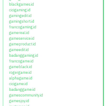
blackgames.id
cicigaming.id
gamingedit.id
gamingshort.id
francogaming.id
gamereal.id
gameservice.id
gameproduct.id
gameedit.id
badanggaming.id
francogame.id
gameblack.id
rogergame.id
alphagame.id
cicigame.id
badanggame.id
gamescommunity.id
gamesjoy.id