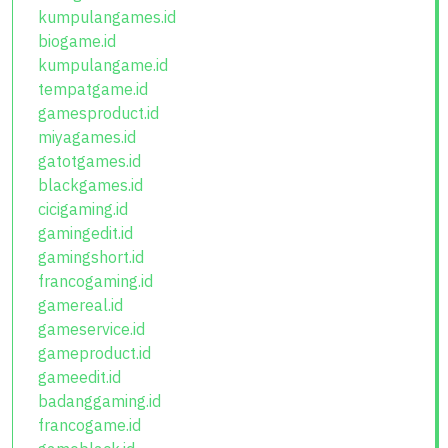
kumpulangames.id
biogame.id
kumpulangame.id
tempatgame.id
gamesproduct.id
miyagames.id
gatotgames.id
blackgames.id
cicigaming.id
gamingedit.id
gamingshort.id
francogaming.id
gamereal.id
gameservice.id
gameproduct.id
gameedit.id
badanggaming.id
francogame.id