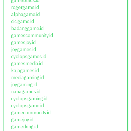
gameblack.id
rogergame.id
alphagame.id
cicigame.id
badanggame.id
gamescommunity.id
gamesjoy.id
joygames.id
cyclopsgames.id
gamesmedia.id
kajagames.id
mediagaming.id
joygaming.id
nanagames.id
cyclopsgaming.id
cyclopsgame.id
gamecommunity.id
gamejoy.id
gamerking.id