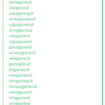
namagame.id
stargame.id
opengaming.id
winnergames.id
argusgames.id
zilonggame.id
rubygame.id
argusgame.id
grockgame.id
survivalgame.id
safegame.id
gamingbio.id
biogames.id
intragames.id
introgaming.id
tempatgames.id
suaragame.id
intragame.id
omnigame.id