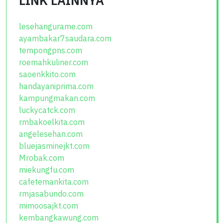
LINK LAINNYA
lesehangurame.com
ayambakar7saudara.com
tempongpns.com
roemahkuliner.com
saoenkkito.com
handayaniprima.com
kampungmakan.com
luckycatck.com
rmbakoelkita.com
angelesehan.com
bluejasminejkt.com
Mrobak.com
miekungfu.com
cafetemankita.com
rmjasabundo.com
mimoosajkt.com
kembangkawung.com