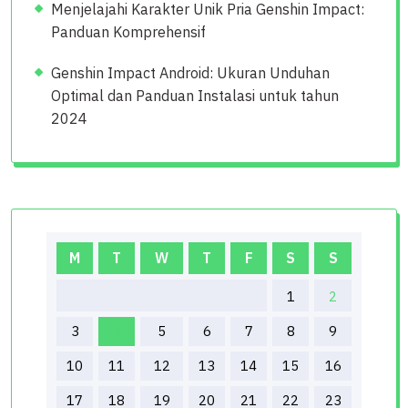
Menjelajahi Karakter Unik Pria Genshin Impact:
Panduan Komprehensif
Genshin Impact Android: Ukuran Unduhan
Optimal dan Panduan Instalasi untuk tahun
2024
M
T
W
T
F
S
S
1
2
3
4
5
6
7
8
9
10
11
12
13
14
15
16
17
18
19
20
21
22
23