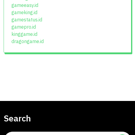
gameeasy.id
gameking.id
gamestatus.id
gamepro.id
kinggame.id
dragongame.id
Search