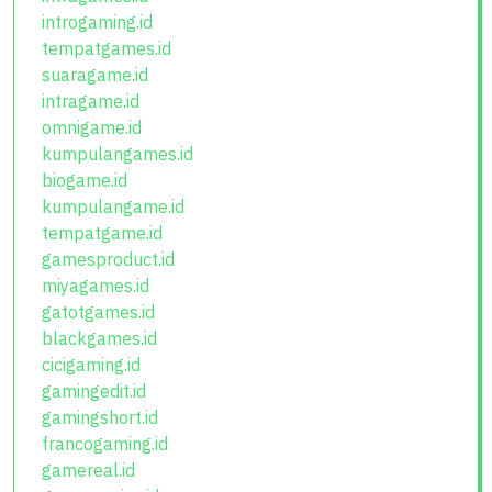
introgaming.id
tempatgames.id
suaragame.id
intragame.id
omnigame.id
kumpulangames.id
biogame.id
kumpulangame.id
tempatgame.id
gamesproduct.id
miyagames.id
gatotgames.id
blackgames.id
cicigaming.id
gamingedit.id
gamingshort.id
francogaming.id
gamereal.id