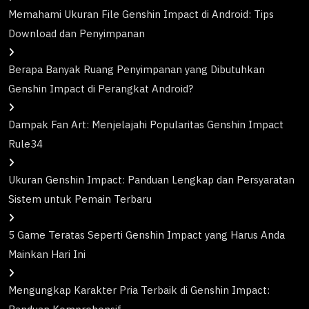
Memahami Ukuran File Genshin Impact di Android: Tips
Download dan Penyimpanan
Berapa Banyak Ruang Penyimpanan yang Dibutuhkan
Genshin Impact di Perangkat Android?
Dampak Fan Art: Menjelajahi Popularitas Genshin Impact
Rule34
Ukuran Genshin Impact: Panduan Lengkap dan Persyaratan
Sistem untuk Pemain Terbaru
5 Game Teratas Seperti Genshin Impact yang Harus Anda
Mainkan Hari Ini
Mengungkap Karakter Pria Terbaik di Genshin Impact: