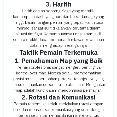
3.
Harith
Harith adalah seorang Mage yang memiliki
kemampuan dash yang baik dan burst damage yang
tinggi. Dalam tangan pemain yang tepat, Harith bisa
menjadi sangat sulit dikalahkan, terutama dalam
situasi tim fight. Kemampuannya untuk spam skill
secara efektif dapat membuat tim lawan kewalahan
dalam menghadapi serangannya.
Taktik Pemain Terkemuka
1.
Pemahaman Map yang Baik
Pemain profesional sangat mengerti pentingnya
kontrol over map. Mereka selalu memperhatikan
posisi musuh, perubahan peta, serta objective yang
harus diamankan seperti Turtle atau Lord. Menguasai
map adalah kunci dalam mendominasi permainan.
2.
Rotasi dan Komunikasi
Pemain terkemuka selalu melakukan rotasi dengan
baik dan memastikan komunikasi yang solid dengan
teman setim. Ini memungkinkan mereka untuk