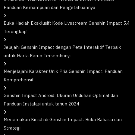
Panduan Kemampuan dan Pengetahuannya
Buka Hadiah Eksklusif: Kode Livestream Genshin Impact 5.4
Terungkap!
Jelajahi Genshin Impact dengan Peta Interaktif Terbaik
untuk Harta Karun Tersembunyi
Menjelajahi Karakter Unik Pria Genshin Impact: Panduan
Komprehensif
Genshin Impact Android: Ukuran Unduhan Optimal dan
Panduan Instalasi untuk tahun 2024
Menemukan Kinich di Genshin Impact: Buka Rahasia dan
Strategi