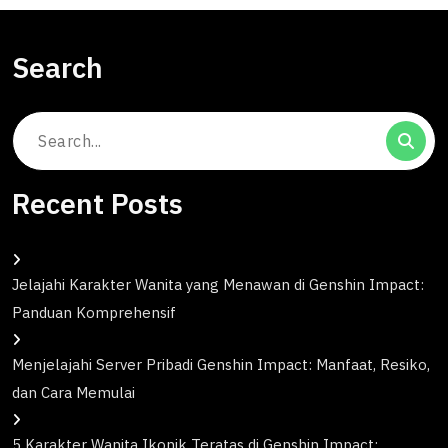
Search
Search
for:
Recent Posts
Jelajahi Karakter Wanita yang Menawan di Genshin Impact:
Panduan Komprehensif
Menjelajahi Server Pribadi Genshin Impact: Manfaat, Resiko,
dan Cara Memulai
5 Karakter Wanita Ikonik Teratas di Genshin Impact: