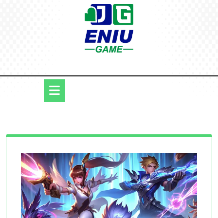
Skip
to
content
Search
for: