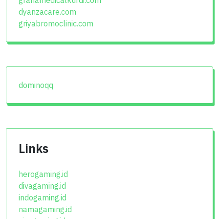
grahamedicalkurdi.com
dyanzacare.com
griyabromoclinic.com
dominoqq
Links
herogaming.id
divagaming.id
indogaming.id
namagaming.id