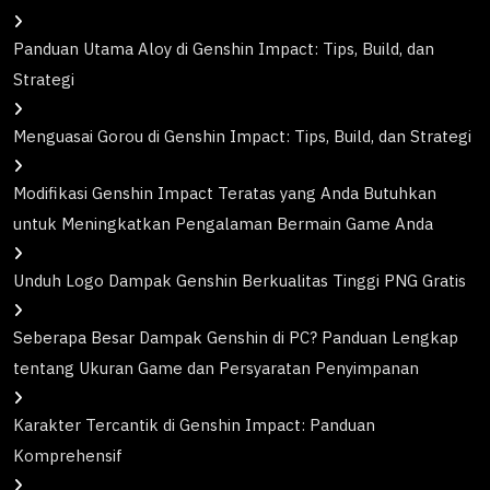
Panduan Utama Aloy di Genshin Impact: Tips, Build, dan
Strategi
Menguasai Gorou di Genshin Impact: Tips, Build, dan Strategi
Modifikasi Genshin Impact Teratas yang Anda Butuhkan
untuk Meningkatkan Pengalaman Bermain Game Anda
Unduh Logo Dampak Genshin Berkualitas Tinggi PNG Gratis
Seberapa Besar Dampak Genshin di PC? Panduan Lengkap
tentang Ukuran Game dan Persyaratan Penyimpanan
Karakter Tercantik di Genshin Impact: Panduan
Komprehensif