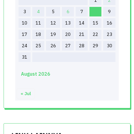
1
2
3
4
5
6
7
8
9
10
11
12
13
14
15
16
17
18
19
20
21
22
23
24
25
26
27
28
29
30
31
August 2026
« Jul