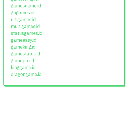
gamesname.id
gogames.id
ultigames.id
multigames.id
statusgames.id
gameeasy.id
gameking.id
gamestatus.id
gamepro.id
kinggame.id
dragongame.id