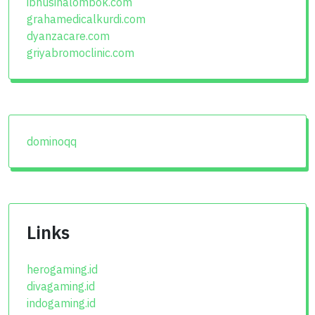
ibnusinalombok.com
grahamedicalkurdi.com
dyanzacare.com
griyabromoclinic.com
dominoqq
Links
herogaming.id
divagaming.id
indogaming.id