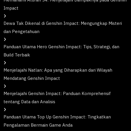
Impact
Dewa Tak Dikenal di Genshin Impact: Mengungkap Misteri
dan Pengetahuan
Panduan Utama Hero Genshin Impact: Tips, Strategi, dan
Build Terbaik
Menjelajahi Natlan: Apa yang Diharapkan dari Wilayah
Mendatang Genshin Impact
Menjelajahi Genshin Impact: Panduan Komprehensif
tentang Data dan Analisis
Panduan Utama Top Up Genshin Impact: Tingkatkan
Pengalaman Bermain Game Anda