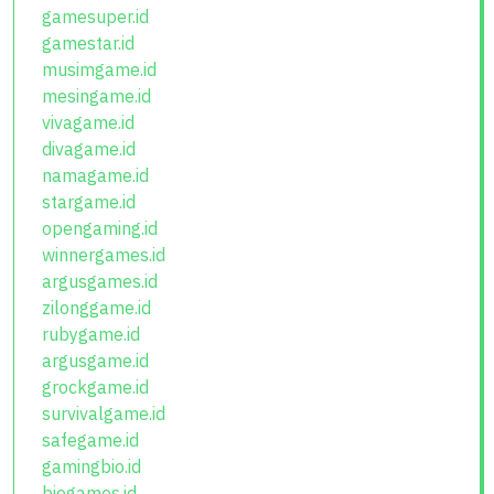
gamesuper.id
gamestar.id
musimgame.id
mesingame.id
vivagame.id
divagame.id
namagame.id
stargame.id
opengaming.id
winnergames.id
argusgames.id
zilonggame.id
rubygame.id
argusgame.id
grockgame.id
survivalgame.id
safegame.id
gamingbio.id
biogames.id