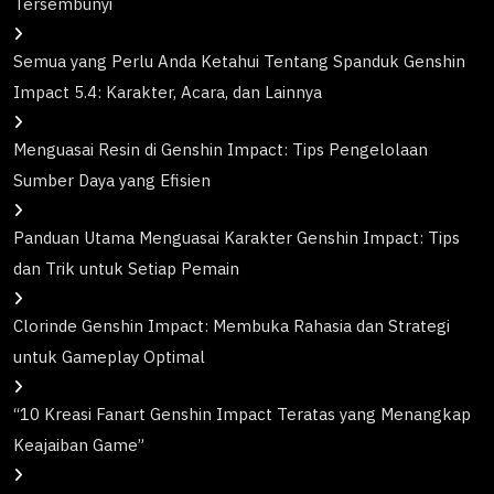
Tersembunyi
Semua yang Perlu Anda Ketahui Tentang Spanduk Genshin
Impact 5.4: Karakter, Acara, dan Lainnya
Menguasai Resin di Genshin Impact: Tips Pengelolaan
Sumber Daya yang Efisien
Panduan Utama Menguasai Karakter Genshin Impact: Tips
dan Trik untuk Setiap Pemain
Clorinde Genshin Impact: Membuka Rahasia dan Strategi
untuk Gameplay Optimal
“10 Kreasi Fanart Genshin Impact Teratas yang Menangkap
Keajaiban Game”