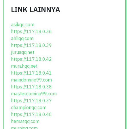
LINK LAINNYA
asikqq.com
https://117.18.0.36
ahliqq.com
https://117.18.0.39
jurusqq.net
https://117.18.0.42
murahqq.net
https://117.18.0.41
maindomino99.com
https://117.18.0.38
masterdomino99.com
https://117.18.0.37
championqq.com
https://117.18.0.40
hematqq.com
murniqq.com