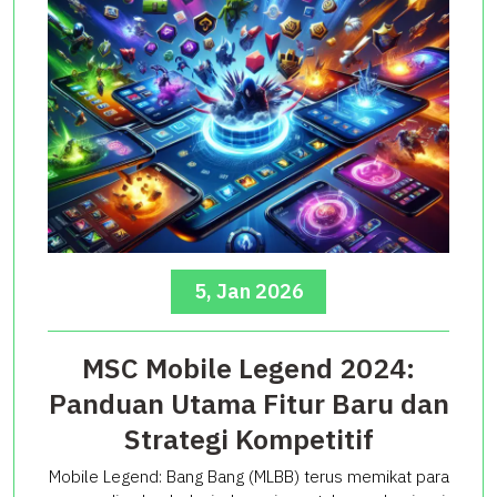
5, Jan 2026
MSC Mobile Legend 2024:
Panduan Utama Fitur Baru dan
Strategi Kompetitif
Mobile Legend: Bang Bang (MLBB) terus memikat para