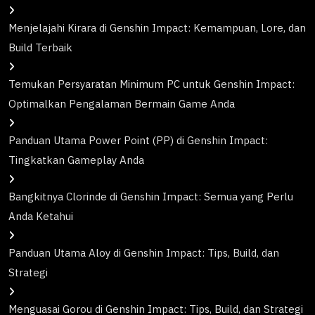
Menjelajahi Kirara di Genshin Impact: Kemampuan, Lore, dan
Build Terbaik
Temukan Persyaratan Minimum PC untuk Genshin Impact:
Optimalkan Pengalaman Bermain Game Anda
Panduan Utama Power Point (PP) di Genshin Impact:
Tingkatkan Gameplay Anda
Bangkitnya Clorinde di Genshin Impact: Semua yang Perlu
Anda Ketahui
Panduan Utama Aloy di Genshin Impact: Tips, Build, dan
Strategi
Menguasai Gorou di Genshin Impact: Tips, Build, dan Strategi