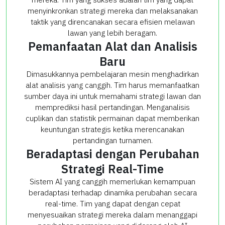
menyinkronkan strategi mereka dan melaksanakan
taktik yang direncanakan secara efisien melawan
lawan yang lebih beragam.
Pemanfaatan Alat dan Analisis
Baru
Dimasukkannya pembelajaran mesin menghadirkan
alat analisis yang canggih. Tim harus memanfaatkan
sumber daya ini untuk memahami strategi lawan dan
memprediksi hasil pertandingan. Menganalisis
cuplikan dan statistik permainan dapat memberikan
keuntungan strategis ketika merencanakan
pertandingan turnamen.
Beradaptasi dengan Perubahan
Strategi Real-Time
Sistem AI yang canggih memerlukan kemampuan
beradaptasi terhadap dinamika perubahan secara
real-time. Tim yang dapat dengan cepat
menyesuaikan strategi mereka dalam menanggapi