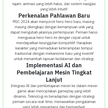
tajam, animasi yang lebih halus, dan sistem navigasi
yang lebih intuitif.
Perkenalan Pahlawan Baru
MSC 2024 akan menyoroti hero-hero baru, masing-
masing dilengkapi dengan kemampuan unik yang
dapat mengubah jalannya pertempuran. Pemain harus
menguasai hero-hero ini dengan cepat untuk
mendapatkan keunggulan kompetitif. Harapkan
karakter yang memadukan keterampilan tempur
tradisional dengan mekanisme baru yang inventif
untuk menambah lapisan kedalaman dan strategi.
Implementasi AI dan
Pembelajaran Mesin Tingkat
Lanjut
Integrasi AI dan pembelajaran mesin ke dalam mesin
game akan menciptakan gameplay yang lebih
dinamis. Teknologi ini beradaptasi dengan strategi
pemain secara real-time, menawarkan pengalaman
yang lebih menantang dan bermanfaat.