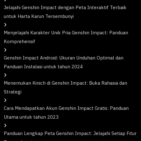
Jelajahi Genshin Impact dengan Peta Interaktif Terbaik
untuk Harta Karun Tersembunyi
Menjelajahi Karakter Unik Pria Genshin Impact: Panduan
Komprehensif
Genshin Impact Android: Ukuran Unduhan Optimal dan
Panduan Instalasi untuk tahun 2024
Menemukan Kinich di Genshin Impact: Buka Rahasia dan
Strategi
Cara Mendapatkan Akun Genshin Impact Gratis: Panduan
Utama untuk tahun 2023
Panduan Lengkap Peta Genshin Impact: Jelajahi Setiap Fitur