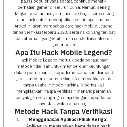
paling populer yang secara continue menarik
perhatian gamer di seluruh dunia. Namun, seiring
dengan popularitasnya, muncul berbagai cara curang
atau hack untuk mendapatkan keuntungan instan.
Artikel ini akan membahas cara hack Mobile Legend
tanpa verifikasi terbaru 2023, serta risiko yang terlibat
dan alternatif yang lebih aman untuk dinikmati oleh
gamer sejati.
Apa Itu Hack Mobile Legend?
Hack Mobile Legend merujuk pada penggunaan
metode tidak sah untuk memperoleh keuntungan
dalam permainan ini, seperti mendapatkan diamond
gratis, membuka semua skin, atau menaikkan rank
tanpa usaha. Metode hacking ini sering kali
mengiklankan “tanpa verifikasi”, menarik perhatian
banyak gamer yang ingin maju dengan cepat tanpa
investasi waktu atau uang.
Metode Hack Tanpa Verifikasi
Menggunakan Aplikasi Pihak Ketiga
:
Aplikasi ini menjanjikan kemudahan hack