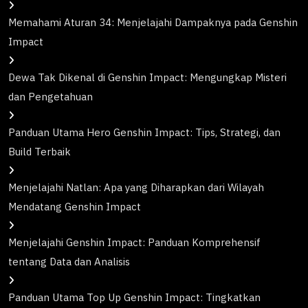
Memahami Aturan 34: Menjelajahi Dampaknya pada Genshin
Impact
Dewa Tak Dikenal di Genshin Impact: Mengungkap Misteri
dan Pengetahuan
Panduan Utama Hero Genshin Impact: Tips, Strategi, dan
Build Terbaik
Menjelajahi Natlan: Apa yang Diharapkan dari Wilayah
Mendatang Genshin Impact
Menjelajahi Genshin Impact: Panduan Komprehensif
tentang Data dan Analisis
Panduan Utama Top Up Genshin Impact: Tingkatkan