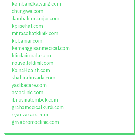
kembangkawung.com
chungiwa.com
ikanbakarcianjur.com
kpjisehat.com
mitrasehatklinik.com
kpbanjar.com
kemanggisanmedical.com
kliniknirmala.com
nouvelleklinik.com
KainaHealth.com
shabirahusada.com
yadikacare.com
astaclinic.com
ibnusinalombok.com
grahamedicalkurdi.com
dyanzacare.com
griyabromoclinic.com