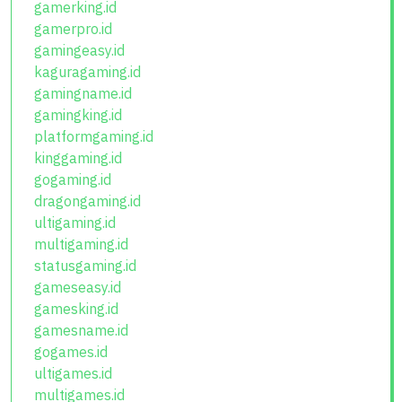
gamerking.id
gamerpro.id
gamingeasy.id
kaguragaming.id
gamingname.id
gamingking.id
platformgaming.id
kinggaming.id
gogaming.id
dragongaming.id
ultigaming.id
multigaming.id
statusgaming.id
gameseasy.id
gamesking.id
gamesname.id
gogames.id
ultigames.id
multigames.id