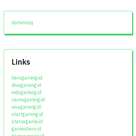
dominoqq
Links
herogaming.id
divagaming.id
indogaming.id
namagaming.id
vivagaming.id
startgaming.id
statusgame.id
gameshero.id