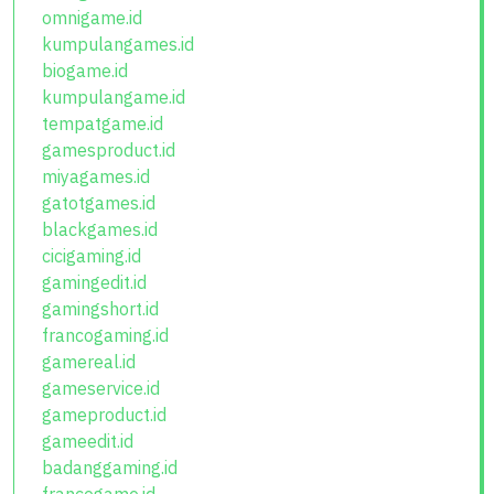
omnigame.id
kumpulangames.id
biogame.id
kumpulangame.id
tempatgame.id
gamesproduct.id
miyagames.id
gatotgames.id
blackgames.id
cicigaming.id
gamingedit.id
gamingshort.id
francogaming.id
gamereal.id
gameservice.id
gameproduct.id
gameedit.id
badanggaming.id