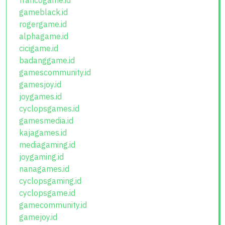
francogame.id
gameblack.id
rogergame.id
alphagame.id
cicigame.id
badanggame.id
gamescommunity.id
gamesjoy.id
joygames.id
cyclopsgames.id
gamesmedia.id
kajagames.id
mediagaming.id
joygaming.id
nanagames.id
cyclopsgaming.id
cyclopsgame.id
gamecommunity.id
gamejoy.id