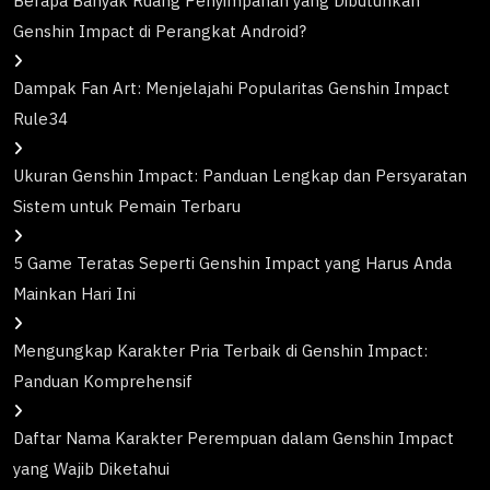
Berapa Banyak Ruang Penyimpanan yang Dibutuhkan
Genshin Impact di Perangkat Android?
Dampak Fan Art: Menjelajahi Popularitas Genshin Impact
Rule34
Ukuran Genshin Impact: Panduan Lengkap dan Persyaratan
Sistem untuk Pemain Terbaru
5 Game Teratas Seperti Genshin Impact yang Harus Anda
Mainkan Hari Ini
Mengungkap Karakter Pria Terbaik di Genshin Impact:
Panduan Komprehensif
Daftar Nama Karakter Perempuan dalam Genshin Impact
yang Wajib Diketahui