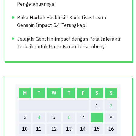
Pengetahuannya
Buka Hadiah Eksklusif: Kode Livestream
Genshin Impact 5.4 Terungkap!
Jelajahi Genshin Impact dengan Peta Interaktif
Terbaik untuk Harta Karun Tersembunyi
M
T
W
T
F
S
S
1
2
3
4
5
6
7
8
9
10
11
12
13
14
15
16