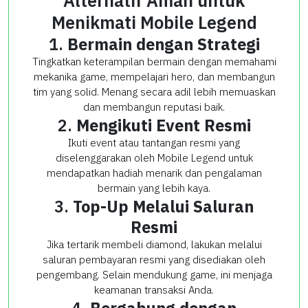
Alternatif Aman untuk
Menikmati Mobile Legend
1.
Bermain dengan Strategi
Tingkatkan keterampilan bermain dengan memahami
mekanika game, mempelajari hero, dan membangun
tim yang solid. Menang secara adil lebih memuaskan
dan membangun reputasi baik.
2.
Mengikuti Event Resmi
Ikuti event atau tantangan resmi yang
diselenggarakan oleh Mobile Legend untuk
mendapatkan hadiah menarik dan pengalaman
bermain yang lebih kaya.
3.
Top-Up Melalui Saluran
Resmi
Jika tertarik membeli diamond, lakukan melalui
saluran pembayaran resmi yang disediakan oleh
pengembang. Selain mendukung game, ini menjaga
keamanan transaksi Anda.