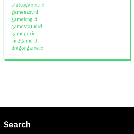
statusgames.id
gameeasy.id
gameking.id
gamestatus.id
gamepro.id
kinggame.id
dragongame.id
Search