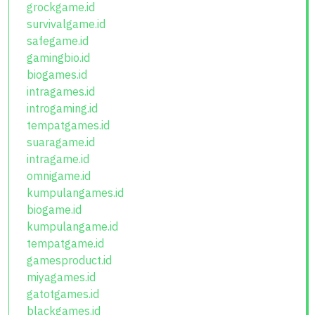
grockgame.id
survivalgame.id
safegame.id
gamingbio.id
biogames.id
intragames.id
introgaming.id
tempatgames.id
suaragame.id
intragame.id
omnigame.id
kumpulangames.id
biogame.id
kumpulangame.id
tempatgame.id
gamesproduct.id
miyagames.id
gatotgames.id
blackgames.id