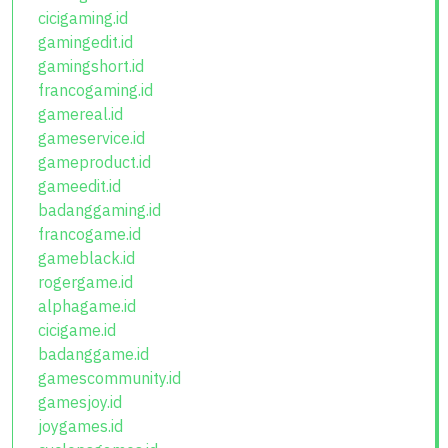
cicigaming.id
gamingedit.id
gamingshort.id
francogaming.id
gamereal.id
gameservice.id
gameproduct.id
gameedit.id
badanggaming.id
francogame.id
gameblack.id
rogergame.id
alphagame.id
cicigame.id
badanggame.id
gamescommunity.id
gamesjoy.id
joygames.id