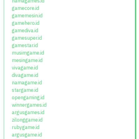
namagames.id
gamecore.id
gamemesin.id
gamehero.id
gamediva.id
gamesuper.id
gamestar.id
musimgame.id
mesingame.id
vivagame.id
divagame.id
namagame.id
stargame.id
opengaming.id
winnergames.id
argusgames.id
zilonggame.id
rubygame.id
argusgame.id