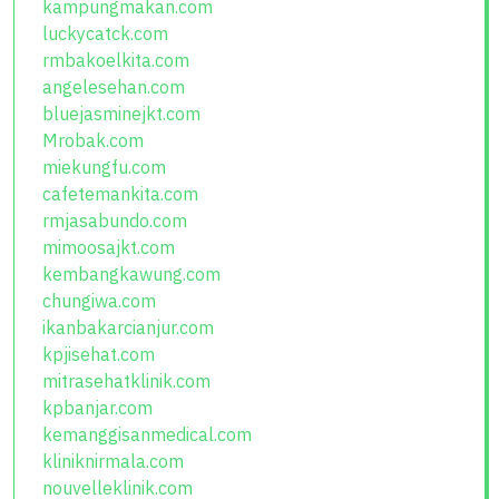
kampungmakan.com
luckycatck.com
rmbakoelkita.com
angelesehan.com
bluejasminejkt.com
Mrobak.com
miekungfu.com
cafetemankita.com
rmjasabundo.com
mimoosajkt.com
kembangkawung.com
chungiwa.com
ikanbakarcianjur.com
kpjisehat.com
mitrasehatklinik.com
kpbanjar.com
kemanggisanmedical.com
kliniknirmala.com
nouvelleklinik.com