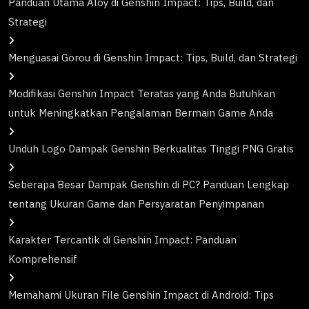
Panduan Utama Aloy di Genshin Impact: Tips, Build, dan
Strategi
Menguasai Gorou di Genshin Impact: Tips, Build, dan Strategi
Modifikasi Genshin Impact Teratas yang Anda Butuhkan
untuk Meningkatkan Pengalaman Bermain Game Anda
Unduh Logo Dampak Genshin Berkualitas Tinggi PNG Gratis
Seberapa Besar Dampak Genshin di PC? Panduan Lengkap
tentang Ukuran Game dan Persyaratan Penyimpanan
Karakter Tercantik di Genshin Impact: Panduan
Komprehensif
Memahami Ukuran File Genshin Impact di Android: Tips