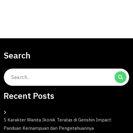
Search
Search
for:
Recent Posts
5 Karakter Wanita Ikonik Teratas di Genshin Impact:
Panduan Kemampuan dan Pengetahuannya