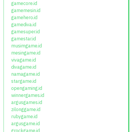
gamecore.id
gamemesin.id
gamehero.id
gamediva.id
gamesuper.id
gamestar.id
musimgame.id
mesingame.id
vivagame.id
divagame.id
namagame.id
stargame.id
opengaming.id
winnergames.id
argusgames.id
zilonggame.id
rubygame.id
argusgame.id
grockgame.id