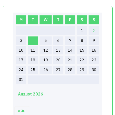
M
T
W
T
F
S
S
1
2
3
4
5
6
7
8
9
10
11
12
13
14
15
16
17
18
19
20
21
22
23
24
25
26
27
28
29
30
31
August 2026
« Jul