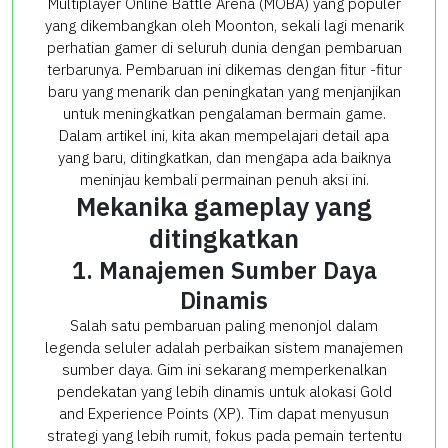
Multiplayer Online Battle Arena (MOBA) yang populer
yang dikembangkan oleh Moonton, sekali lagi menarik
perhatian gamer di seluruh dunia dengan pembaruan
terbarunya. Pembaruan ini dikemas dengan fitur -fitur
baru yang menarik dan peningkatan yang menjanjikan
untuk meningkatkan pengalaman bermain game.
Dalam artikel ini, kita akan mempelajari detail apa
yang baru, ditingkatkan, dan mengapa ada baiknya
meninjau kembali permainan penuh aksi ini.
Mekanika gameplay yang
ditingkatkan
1. Manajemen Sumber Daya
Dinamis
Salah satu pembaruan paling menonjol dalam
legenda seluler adalah perbaikan sistem manajemen
sumber daya. Gim ini sekarang memperkenalkan
pendekatan yang lebih dinamis untuk alokasi Gold
and Experience Points (XP). Tim dapat menyusun
strategi yang lebih rumit, fokus pada pemain tertentu