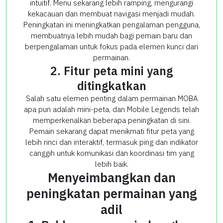
intuitif. Menu sekarang lebih ramping, mengurangi
kekacauan dan membuat navigasi menjadi mudah.
Peningkatan ini meningkatkan pengalaman pengguna,
membuatnya lebih mudah bagi pemain baru dan
berpengalaman untuk fokus pada elemen kunci dari
permainan.
2. Fitur peta mini yang
ditingkatkan
Salah satu elemen penting dalam permainan MOBA
apa pun adalah mini-peta, dan Mobile Legends telah
memperkenalkan beberapa peningkatan di sini.
Pemain sekarang dapat menikmati fitur peta yang
lebih rinci dan interaktif, termasuk ping dan indikator
canggih untuk komunikasi dan koordinasi tim yang
lebih baik.
Menyeimbangkan dan
peningkatan permainan yang
adil