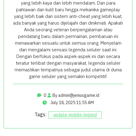
yang lebih kaya dan lebih mendalam. Dari para
pahlawan dan kulit baru hingga mekanika gameplay
yang lebih baik dan sistem anti-cheat yang lebih kuat,
ada banyak yang harus dijelajahi dan dinikmati. Apakah
Anda seorang veteran berpengalaman atau
pendatang baru dalam permainan, pembaruan ini
menawarkan sesuatu untuk semua orang. Menyelam
dan mengalami sensasi legenda seluler saat ini.
Dengan berfokus pada aspek-aspek ini dan secara
teratur terlibat dengan masyarakat, legenda seluler
memastikan tempatnya sebagai judul utama di dunia
game seluler yang semakin kompetitif.
0
By
admin@jeniusgame.id
July 18, 2025 11:55 AM
Tags:
update-mobile-legend