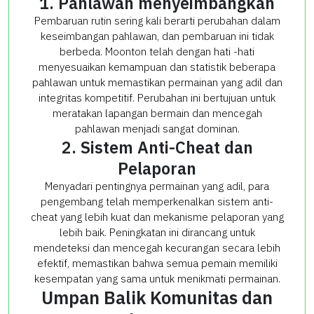
1. Pahlawan menyeimbangkan
Pembaruan rutin sering kali berarti perubahan dalam
keseimbangan pahlawan, dan pembaruan ini tidak
berbeda. Moonton telah dengan hati -hati
menyesuaikan kemampuan dan statistik beberapa
pahlawan untuk memastikan permainan yang adil dan
integritas kompetitif. Perubahan ini bertujuan untuk
meratakan lapangan bermain dan mencegah
pahlawan menjadi sangat dominan.
2. Sistem Anti-Cheat dan
Pelaporan
Menyadari pentingnya permainan yang adil, para
pengembang telah memperkenalkan sistem anti-
cheat yang lebih kuat dan mekanisme pelaporan yang
lebih baik. Peningkatan ini dirancang untuk
mendeteksi dan mencegah kecurangan secara lebih
efektif, memastikan bahwa semua pemain memiliki
kesempatan yang sama untuk menikmati permainan.
Umpan Balik Komunitas dan