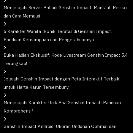
Menjelajahi Server Pribadi Genshin Impact: Manfaat, Resiko,
dan Cara Memulai
5 Karakter Wanita Ikonik Teratas di Genshin Impact:
Panduan Kemampuan dan Pengetahuannya
Buka Hadiah Eksklusif: Kode Livestream Genshin Impact 5.4
Terungkap!
Jelajahi Genshin Impact dengan Peta Interaktif Terbaik
untuk Harta Karun Tersembunyi
Menjelajahi Karakter Unik Pria Genshin Impact: Panduan
Komprehensif
Genshin Impact Android: Ukuran Unduhan Optimal dan