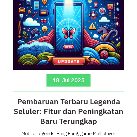
18, Jul 2025
Pembaruan Terbaru Legenda
Seluler: Fitur dan Peningkatan
Baru Terungkap
Mobile Legends: Bang Bang, game Multiplayer