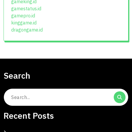
gameking.id
gamestatus.id
gamepro.id
kinggame.id
dragongame.id
Search
Search
for:
Recent Posts