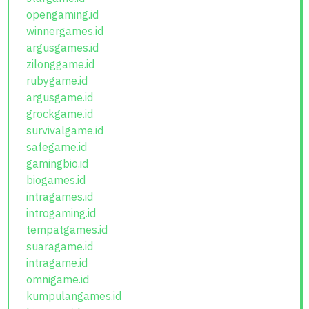
opengaming.id
winnergames.id
argusgames.id
zilonggame.id
rubygame.id
argusgame.id
grockgame.id
survivalgame.id
safegame.id
gamingbio.id
biogames.id
intragames.id
introgaming.id
tempatgames.id
suaragame.id
intragame.id
omnigame.id
kumpulangames.id