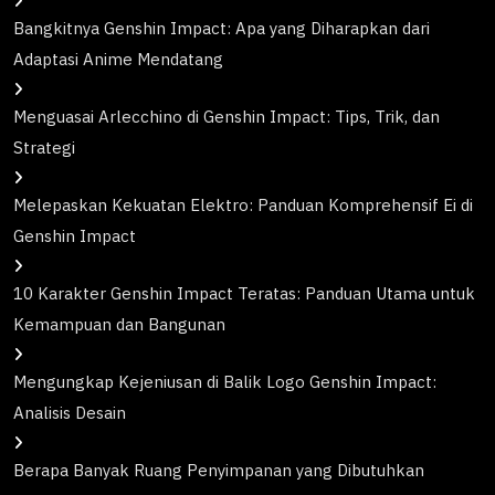
Bangkitnya Genshin Impact: Apa yang Diharapkan dari
Adaptasi Anime Mendatang
Menguasai Arlecchino di Genshin Impact: Tips, Trik, dan
Strategi
Melepaskan Kekuatan Elektro: Panduan Komprehensif Ei di
Genshin Impact
10 Karakter Genshin Impact Teratas: Panduan Utama untuk
Kemampuan dan Bangunan
Mengungkap Kejeniusan di Balik Logo Genshin Impact:
Analisis Desain
Berapa Banyak Ruang Penyimpanan yang Dibutuhkan