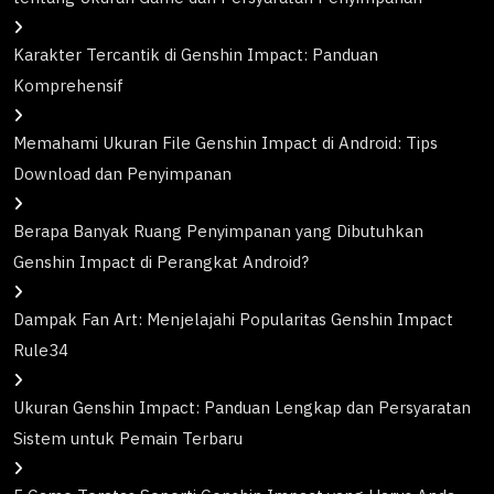
Karakter Tercantik di Genshin Impact: Panduan
Komprehensif
Memahami Ukuran File Genshin Impact di Android: Tips
Download dan Penyimpanan
Berapa Banyak Ruang Penyimpanan yang Dibutuhkan
Genshin Impact di Perangkat Android?
Dampak Fan Art: Menjelajahi Popularitas Genshin Impact
Rule34
Ukuran Genshin Impact: Panduan Lengkap dan Persyaratan
Sistem untuk Pemain Terbaru