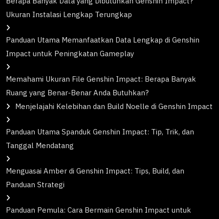
Berapa Banyak Data yang Dibutuhkan Genshin Impact?
Ukuran Instalasi Lengkap Terungkap
Panduan Utama Memanfaatkan Data Lengkap di Genshin
Impact untuk Peningkatan Gameplay
Memahami Ukuran File Genshin Impact: Berapa Banyak
Ruang yang Benar-Benar Anda Butuhkan?
Menjelajahi Kelebihan dan Build Noelle di Genshin Impact
Panduan Utama Spanduk Genshin Impact: Tip, Trik, dan
Tanggal Mendatang
Menguasai Amber di Genshin Impact: Tips, Build, dan
Panduan Strategi
Panduan Pemula: Cara Bermain Genshin Impact untuk