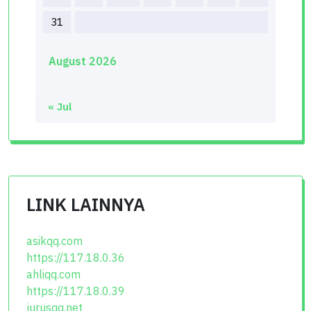
31
August 2026
« Jul
LINK LAINNYA
asikqq.com
https://117.18.0.36
ahliqq.com
https://117.18.0.39
jurusqq.net