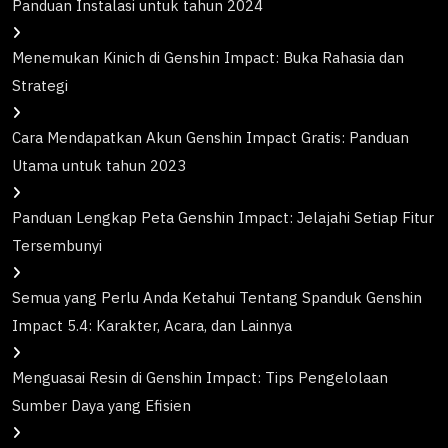
Panduan Instalasi untuk tahun 2024
Menemukan Kinich di Genshin Impact: Buka Rahasia dan
Strategi
Cara Mendapatkan Akun Genshin Impact Gratis: Panduan
Utama untuk tahun 2023
Panduan Lengkap Peta Genshin Impact: Jelajahi Setiap Fitur
Tersembunyi
Semua yang Perlu Anda Ketahui Tentang Spanduk Genshin
Impact 5.4: Karakter, Acara, dan Lainnya
Menguasai Resin di Genshin Impact: Tips Pengelolaan
Sumber Daya yang Efisien