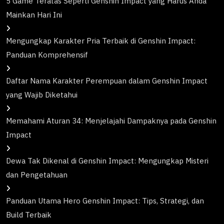
5 Game Teratas Seperti Genshin Impact yang Harus Anda
Mainkan Hari Ini
Mengungkap Karakter Pria Terbaik di Genshin Impact:
Panduan Komprehensif
Daftar Nama Karakter Perempuan dalam Genshin Impact
yang Wajib Diketahui
Memahami Aturan 34: Menjelajahi Dampaknya pada Genshin
Impact
Dewa Tak Dikenal di Genshin Impact: Mengungkap Misteri
dan Pengetahuan
Panduan Utama Hero Genshin Impact: Tips, Strategi, dan
Build Terbaik