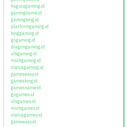
kaguragaming.id
gamingname.id
gamingking.id
platformgaming.id
kinggaming.id
gogaming.id
dragongaming.id
ultigaming.id
multigaming.id
statusgaming.id
gameseasy.id
gamesking.id
gamesname.id
gogames.id
ultigames.id
multigames.id
statusgames.id
gameeasy.id