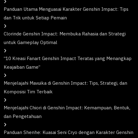
Panduan Utama Menguasai Karakter Genshin Impact: Tips
dan Trik untuk Setiap Pemain
Clorinde Genshin Impact: Membuka Rahasia dan Strategi
untuk Gameplay Optimal
“10 Kreasi Fanart Genshin Impact Teratas yang Menangkap
Keajaiban Game”
Menjelajahi Mavuika di Genshin Impact: Tips, Strategi, dan
Komposisi Tim Terbaik
Menjelajahi Chiori di Genshin Impact: Kemampuan, Bentuk,
dan Pengetahuan
Panduan Shenhe: Kuasai Seni Cryo dengan Karakter Genshin