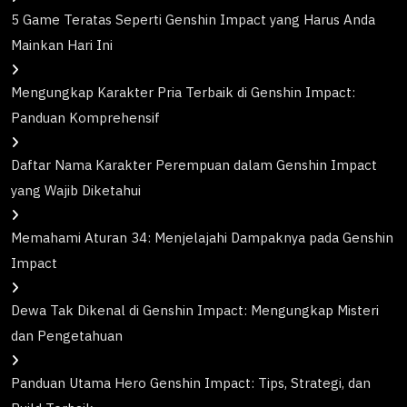
5 Game Teratas Seperti Genshin Impact yang Harus Anda
Mainkan Hari Ini
Mengungkap Karakter Pria Terbaik di Genshin Impact:
Panduan Komprehensif
Daftar Nama Karakter Perempuan dalam Genshin Impact
yang Wajib Diketahui
Memahami Aturan 34: Menjelajahi Dampaknya pada Genshin
Impact
Dewa Tak Dikenal di Genshin Impact: Mengungkap Misteri
dan Pengetahuan
Panduan Utama Hero Genshin Impact: Tips, Strategi, dan