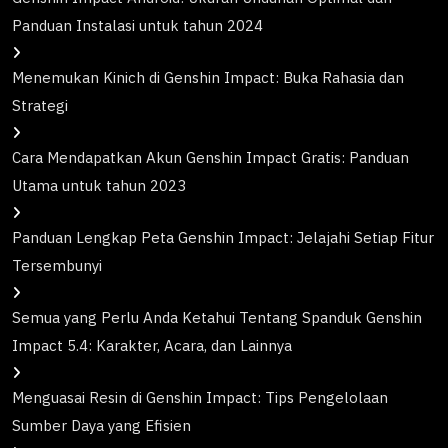
Panduan Instalasi untuk tahun 2024
Menemukan Kinich di Genshin Impact: Buka Rahasia dan
Strategi
Cara Mendapatkan Akun Genshin Impact Gratis: Panduan
Utama untuk tahun 2023
Panduan Lengkap Peta Genshin Impact: Jelajahi Setiap Fitur
Tersembunyi
Semua yang Perlu Anda Ketahui Tentang Spanduk Genshin
Impact 5.4: Karakter, Acara, dan Lainnya
Menguasai Resin di Genshin Impact: Tips Pengelolaan
Sumber Daya yang Efisien