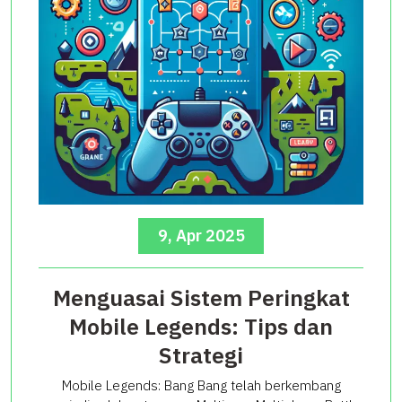
9, Apr 2025
Menguasai Sistem Peringkat
Mobile Legends: Tips dan
Strategi
Mobile Legends: Bang Bang telah berkembang