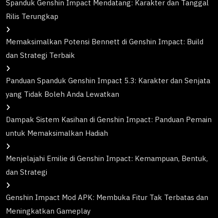
Spanduk Genshin Impact Mendatang: Karakter dan Tanggal
Rilis Terungkap
Memaksimalkan Potensi Bennett di Genshin Impact: Build
dan Strategi Terbaik
Panduan Spanduk Genshin Impact 5.3: Karakter dan Senjata
yang Tidak Boleh Anda Lewatkan
Dampak Sistem Kasihan di Genshin Impact: Panduan Pemain
untuk Memaksimalkan Hadiah
Menjelajahi Emilie di Genshin Impact: Kemampuan, Bentuk,
dan Strategi
Genshin Impact Mod APK: Membuka Fitur Tak Terbatas dan
Meningkatkan Gameplay