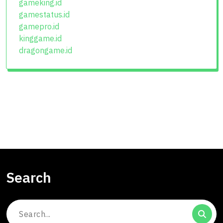
gameking.id
gamestatus.id
gamepro.id
kinggame.id
dragongame.id
Search
Search