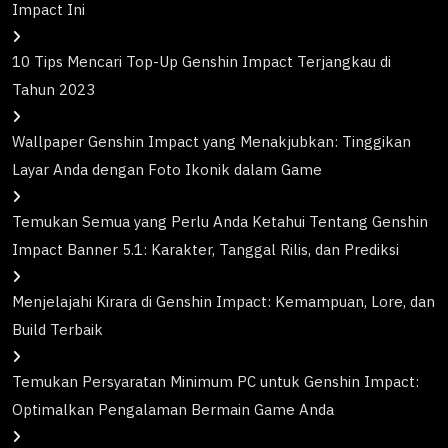
Impact Ini
10 Tips Mencari Top-Up Genshin Impact Terjangkau di
Tahun 2023
Wallpaper Genshin Impact yang Menakjubkan: Tinggikan
Layar Anda dengan Foto Ikonik dalam Game
Temukan Semua yang Perlu Anda Ketahui Tentang Genshin
Impact Banner 5.1: Karakter, Tanggal Rilis, dan Prediksi
Menjelajahi Kirara di Genshin Impact: Kemampuan, Lore, dan
Build Terbaik
Temukan Persyaratan Minimum PC untuk Genshin Impact:
Optimalkan Pengalaman Bermain Game Anda