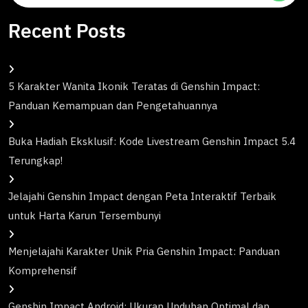
for:
Recent Posts
5 Karakter Wanita Ikonik Teratas di Genshin Impact:
Panduan Kemampuan dan Pengetahuannya
Buka Hadiah Eksklusif: Kode Livestream Genshin Impact 5.4
Terungkap!
Jelajahi Genshin Impact dengan Peta Interaktif Terbaik
untuk Harta Karun Tersembunyi
Menjelajahi Karakter Unik Pria Genshin Impact: Panduan
Komprehensif
Genshin Impact Android: Ukuran Unduhan Optimal dan