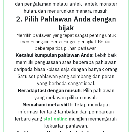
dan pengalaman melalui antek -antek, monster
hutan, dan menurunkan menara musuh.
2. Pilih Pahlawan Anda dengan
bijak
Memilih pahlawan yang tepat sangat penting untuk
memenangkan pertandingan peringkat. Berikut
beberapa tips pilihan pahlawan:
Ketahui kumpulan pahlawan Anda:
Lebih baik
memiliki penguasaan atas beberapa pahlawan
daripada biasa -biasa saja dengan banyak orang.
Satu set pahlawan yang seimbang dari peran
yang berbeda sangat ideal.
Beradaptasi dengan musuh:
Pilih pahlawan
yang melawan pilihan musuh.
Memahami meta shift:
Tetap mendapat
informasi tentang tambalan dan pembaruan
terbaru yang
slot online
mungkin memengaruhi
kekuatan pahlawan.