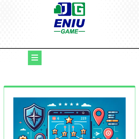
Skip
to
content
Search
for: