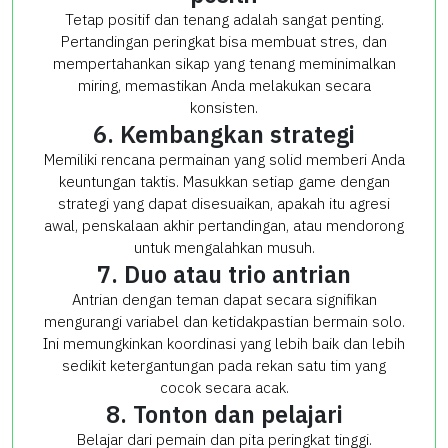
Tetap positif dan tenang adalah sangat penting.
Pertandingan peringkat bisa membuat stres, dan
mempertahankan sikap yang tenang meminimalkan
miring, memastikan Anda melakukan secara
konsisten.
6. Kembangkan strategi
Memiliki rencana permainan yang solid memberi Anda
keuntungan taktis. Masukkan setiap game dengan
strategi yang dapat disesuaikan, apakah itu agresi
awal, penskalaan akhir pertandingan, atau mendorong
untuk mengalahkan musuh.
7. Duo atau trio antrian
Antrian dengan teman dapat secara signifikan
mengurangi variabel dan ketidakpastian bermain solo.
Ini memungkinkan koordinasi yang lebih baik dan lebih
sedikit ketergantungan pada rekan satu tim yang
cocok secara acak.
8. Tonton dan pelajari
Belajar dari pemain dan pita peringkat tinggi.