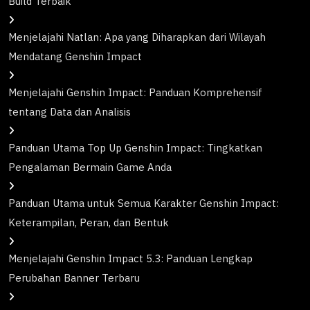
Build Terbaik
Menjelajahi Natlan: Apa yang Diharapkan dari Wilayah
Mendatang Genshin Impact
Menjelajahi Genshin Impact: Panduan Komprehensif
tentang Data dan Analisis
Panduan Utama Top Up Genshin Impact: Tingkatkan
Pengalaman Bermain Game Anda
Panduan Utama untuk Semua Karakter Genshin Impact:
Keterampilan, Peran, dan Bentuk
Menjelajahi Genshin Impact 5.3: Panduan Lengkap
Perubahan Banner Terbaru