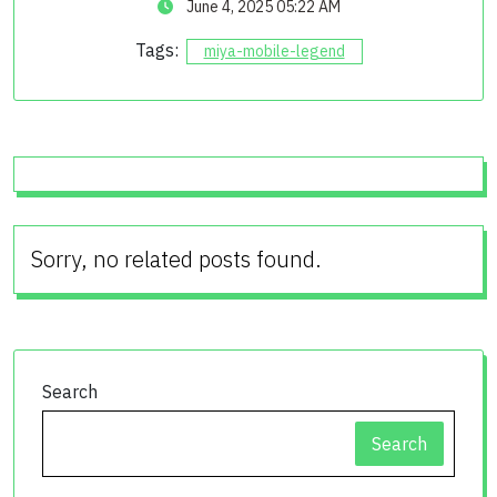
June 4, 2025 05:22 AM
Tags:
miya-mobile-legend
Sorry, no related posts found.
Search
Search