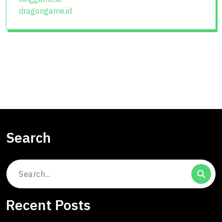
dragongame.id
Search
Search
for:
Recent Posts