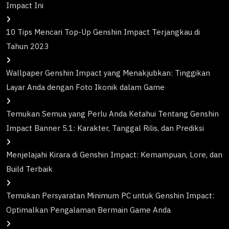
Impact Ini
10 Tips Mencari Top-Up Genshin Impact Terjangkau di
Tahun 2023
Wallpaper Genshin Impact yang Menakjubkan: Tinggikan
Layar Anda dengan Foto Ikonik dalam Game
Temukan Semua yang Perlu Anda Ketahui Tentang Genshin
Impact Banner 5.1: Karakter, Tanggal Rilis, dan Prediksi
Menjelajahi Kirara di Genshin Impact: Kemampuan, Lore, dan
Build Terbaik
Temukan Persyaratan Minimum PC untuk Genshin Impact:
Optimalkan Pengalaman Bermain Game Anda