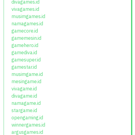
divagames.id
vivagames.id
musimgames.id
namagames.id
gamecore.id
gamemesin.id
gamehero.id
gamediva.id
gamesuper.id
gamestar.id
musimgame.id
mesingame.id
vivagame.id
divagame.id
namagame.id
stargame.id
opengaming.id
winnergames.id
argusgames.id