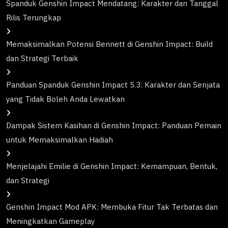
Spanduk Genshin Impact Mendatang: Karakter dan Tanggal
Rilis Terungkap
Memaksimalkan Potensi Bennett di Genshin Impact: Build
dan Strategi Terbaik
Panduan Spanduk Genshin Impact 5.3: Karakter dan Senjata
yang Tidak Boleh Anda Lewatkan
Dampak Sistem Kasihan di Genshin Impact: Panduan Pemain
untuk Memaksimalkan Hadiah
Menjelajahi Emilie di Genshin Impact: Kemampuan, Bentuk,
dan Strategi
Genshin Impact Mod APK: Membuka Fitur Tak Terbatas dan
Meningkatkan Gameplay