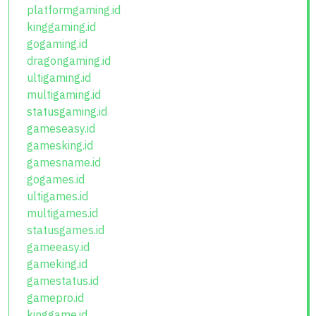
platformgaming.id
kinggaming.id
gogaming.id
dragongaming.id
ultigaming.id
multigaming.id
statusgaming.id
gameseasy.id
gamesking.id
gamesname.id
gogames.id
ultigames.id
multigames.id
statusgames.id
gameeasy.id
gameking.id
gamestatus.id
gamepro.id
kinggame.id