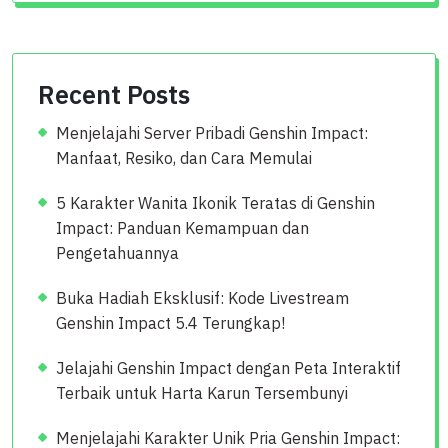
Recent Posts
Menjelajahi Server Pribadi Genshin Impact:
Manfaat, Resiko, dan Cara Memulai
5 Karakter Wanita Ikonik Teratas di Genshin
Impact: Panduan Kemampuan dan
Pengetahuannya
Buka Hadiah Eksklusif: Kode Livestream
Genshin Impact 5.4 Terungkap!
Jelajahi Genshin Impact dengan Peta Interaktif
Terbaik untuk Harta Karun Tersembunyi
Menjelajahi Karakter Unik Pria Genshin Impact: