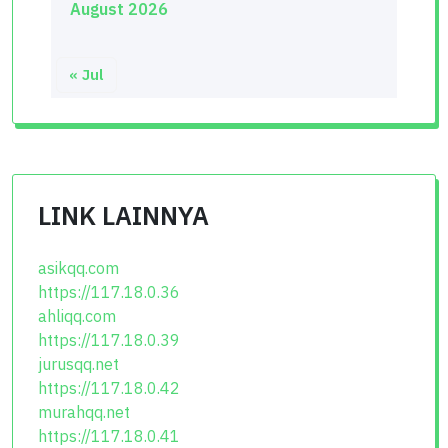
August 2026
« Jul
LINK LAINNYA
asikqq.com
https://117.18.0.36
ahliqq.com
https://117.18.0.39
jurusqq.net
https://117.18.0.42
murahqq.net
https://117.18.0.41