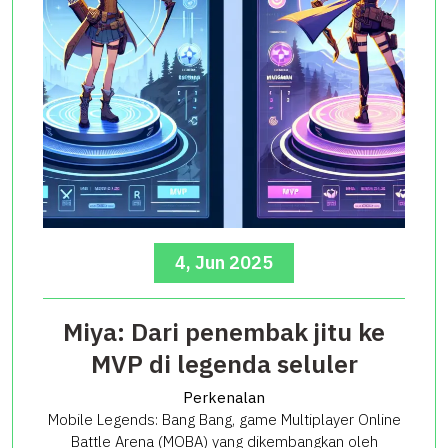
4, Jun 2025
Miya: Dari penembak jitu ke
MVP di legenda seluler
Perkenalan
Mobile Legends: Bang Bang, game Multiplayer Online
Battle Arena (MOBA) yang dikembangkan oleh