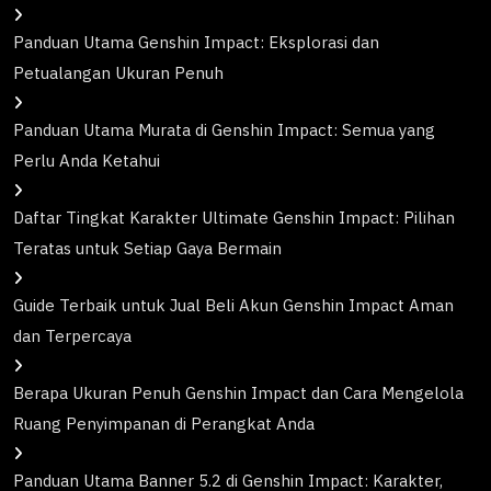
Panduan Utama Genshin Impact: Eksplorasi dan
Petualangan Ukuran Penuh
Panduan Utama Murata di Genshin Impact: Semua yang
Perlu Anda Ketahui
Daftar Tingkat Karakter Ultimate Genshin Impact: Pilihan
Teratas untuk Setiap Gaya Bermain
Guide Terbaik untuk Jual Beli Akun Genshin Impact Aman
dan Terpercaya
Berapa Ukuran Penuh Genshin Impact dan Cara Mengelola
Ruang Penyimpanan di Perangkat Anda
Panduan Utama Banner 5.2 di Genshin Impact: Karakter,