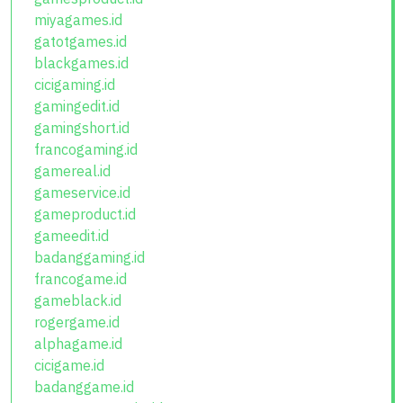
miyagames.id
gatotgames.id
blackgames.id
cicigaming.id
gamingedit.id
gamingshort.id
francogaming.id
gamereal.id
gameservice.id
gameproduct.id
gameedit.id
badanggaming.id
francogame.id
gameblack.id
rogergame.id
alphagame.id
cicigame.id
badanggame.id