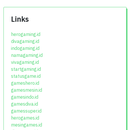
Links
herogaming.id
divagaming.id
indogaming.id
namagaming.id
vivagaming.id
startgaming.id
statusgame.id
gameshero.id
gamesmesin.id
gamesindo.id
gamesdiva.id
gamessuper.id
herogames.id
mesingames.id