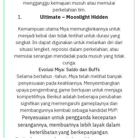
mengganggu kemajuan musuh atau memulai
perkelahian tim.
Ultimate – Moonlight Hidden
Kemampuan utama Miya memungkinkannya untuk
menjadi kebal dan tidak terlihat untuk durasi yang
singkat. Ini dapat digunakan untuk melarikan diri dari
situasi lengket, reposisi dalam perkelahian, atau
memulai serangan mendadak pada musuh yang tidak
curiga.
Evolusi Miya: Saldo dan Buffs
Selama bertahun -tahun, Miya telah melihat banyak
penyesuaian pada keahliannya. Menyeimbangkan
upaya pengembang game bertujuan untuk menjaga
kompetitifnya. Berikut adalah beberapa perubahan
signifikan yang memengaruhi gameplaynya dan
membangunnya kembali sebagai kandidat MVP:
Penyesuaian untuk pengganda kecepatan
serangannya, membuatnya lebih layak dalam
keterlibatan yang berkepanjangan.