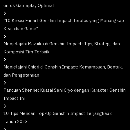
untuk Gameplay Optimal
“10 Kreasi Fanart Genshin Impact Teratas yang Menangkap
Keajaiban Game”
Menjelajahi Mavuika di Genshin Impact: Tips, Strategi, dan
Komposisi Tim Terbaik
Menjelajahi Chiori di Genshin Impact: Kemampuan, Bentuk,
dan Pengetahuan
Panduan Shenhe: Kuasai Seni Cryo dengan Karakter Genshin
Impact Ini
10 Tips Mencari Top-Up Genshin Impact Terjangkau di
Tahun 2023