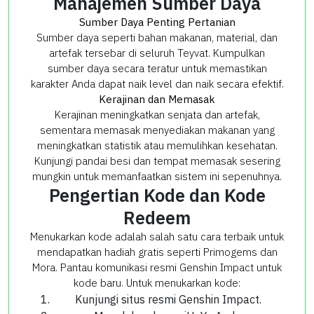
Manajemen Sumber Daya
Sumber Daya Penting Pertanian
Sumber daya seperti bahan makanan, material, dan
artefak tersebar di seluruh Teyvat. Kumpulkan
sumber daya secara teratur untuk memastikan
karakter Anda dapat naik level dan naik secara efektif.
Kerajinan dan Memasak
Kerajinan meningkatkan senjata dan artefak,
sementara memasak menyediakan makanan yang
meningkatkan statistik atau memulihkan kesehatan.
Kunjungi pandai besi dan tempat memasak sesering
mungkin untuk memanfaatkan sistem ini sepenuhnya.
Pengertian Kode dan Kode
Redeem
Menukarkan kode adalah salah satu cara terbaik untuk
mendapatkan hadiah gratis seperti Primogems dan
Mora. Pantau komunikasi resmi Genshin Impact untuk
kode baru. Untuk menukarkan kode:
Kunjungi situs resmi Genshin Impact.