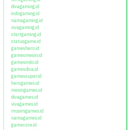
divagaming.id
indogaming.id
namagaming.id
vivagaming.id
startgaming.id
statusgame.id
gameshero.id
gamesmesin.id
gamesindo.id
gamesdiva.id
gamessuper.id
herogames.id
mesingames.id
divagames.id
vivagames.id
musimgames.id
namagames.id
gamecore.id