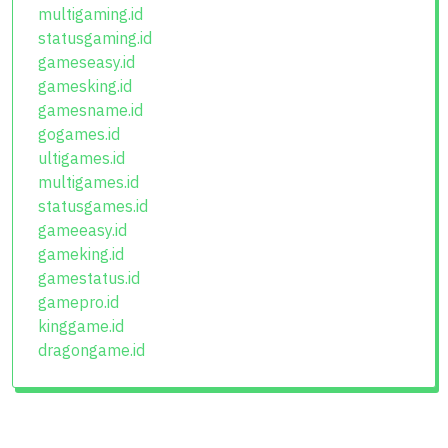
multigaming.id
statusgaming.id
gameseasy.id
gamesking.id
gamesname.id
gogames.id
ultigames.id
multigames.id
statusgames.id
gameeasy.id
gameking.id
gamestatus.id
gamepro.id
kinggame.id
dragongame.id