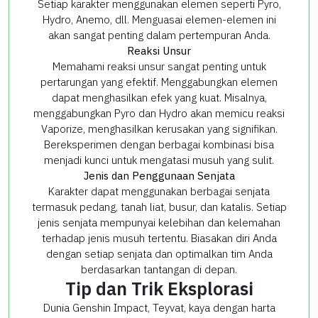
Setiap karakter menggunakan elemen seperti Pyro,
Hydro, Anemo, dll. Menguasai elemen-elemen ini
akan sangat penting dalam pertempuran Anda.
Reaksi Unsur
Memahami reaksi unsur sangat penting untuk
pertarungan yang efektif. Menggabungkan elemen
dapat menghasilkan efek yang kuat. Misalnya,
menggabungkan Pyro dan Hydro akan memicu reaksi
Vaporize, menghasilkan kerusakan yang signifikan.
Bereksperimen dengan berbagai kombinasi bisa
menjadi kunci untuk mengatasi musuh yang sulit.
Jenis dan Penggunaan Senjata
Karakter dapat menggunakan berbagai senjata
termasuk pedang, tanah liat, busur, dan katalis. Setiap
jenis senjata mempunyai kelebihan dan kelemahan
terhadap jenis musuh tertentu. Biasakan diri Anda
dengan setiap senjata dan optimalkan tim Anda
berdasarkan tantangan di depan.
Tip dan Trik Eksplorasi
Dunia Genshin Impact, Teyvat, kaya dengan harta