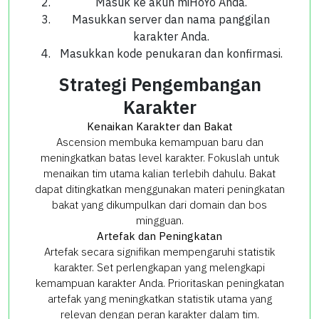
Masuk ke akun miHoYo Anda.
Masukkan server dan nama panggilan
karakter Anda.
Masukkan kode penukaran dan konfirmasi.
Strategi Pengembangan
Karakter
Kenaikan Karakter dan Bakat
Ascension membuka kemampuan baru dan
meningkatkan batas level karakter. Fokuslah untuk
menaikan tim utama kalian terlebih dahulu. Bakat
dapat ditingkatkan menggunakan materi peningkatan
bakat yang dikumpulkan dari domain dan bos
mingguan.
Artefak dan Peningkatan
Artefak secara signifikan mempengaruhi statistik
karakter. Set perlengkapan yang melengkapi
kemampuan karakter Anda. Prioritaskan peningkatan
artefak yang meningkatkan statistik utama yang
relevan dengan peran karakter dalam tim.