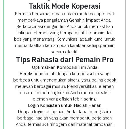
Taktik Mode Koperasi
Bermain bersama teman dalam mode co-op dapat
memperkaya pengalaman Genshin Impact Anda.
Berkoordinasi dengan tim Anda untuk memastikan
cakupan elemen yang beragam untuk domain dan
bos yang menantang. Komunikasi adalah kunci untuk
memanfaatkan kemampuan karakter setiap pemain
secara efektif.
Tips Rahasia dari Pemain Pro
Optimalkan Komposisi Tim Anda
Bereksperimenlah dengan komposisi tim yang
berbeda untuk menemukan sinergi yang paling cocok
melawan berbagai musuh. Mendiversifikasi elemen
dalam tim memungkinkan Anda memicu reaksi
elemen yang efisien lebih sering.
Login Konsisten untuk Hadiah Harian
Dengan login setiap hari, Anda dapat mengklaim
berbagai hadiah yang akan membantu perjalanan
Anda, termasuk Primogem dan material tambahan.