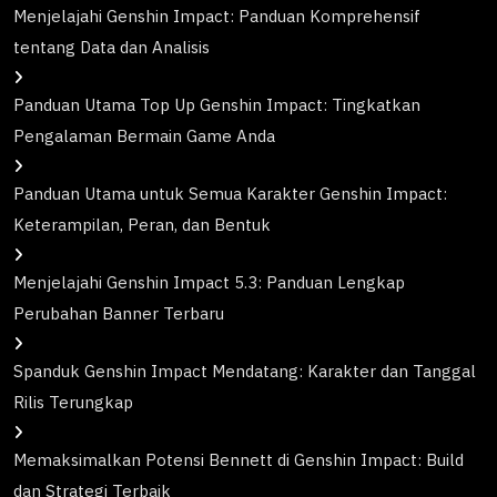
Menjelajahi Genshin Impact: Panduan Komprehensif
tentang Data dan Analisis
Panduan Utama Top Up Genshin Impact: Tingkatkan
Pengalaman Bermain Game Anda
Panduan Utama untuk Semua Karakter Genshin Impact:
Keterampilan, Peran, dan Bentuk
Menjelajahi Genshin Impact 5.3: Panduan Lengkap
Perubahan Banner Terbaru
Spanduk Genshin Impact Mendatang: Karakter dan Tanggal
Rilis Terungkap
Memaksimalkan Potensi Bennett di Genshin Impact: Build
dan Strategi Terbaik