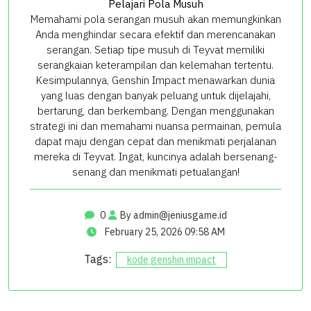
Pelajari Pola Musuh
Memahami pola serangan musuh akan memungkinkan
Anda menghindar secara efektif dan merencanakan
serangan. Setiap tipe musuh di Teyvat memiliki
serangkaian keterampilan dan kelemahan tertentu.
Kesimpulannya, Genshin Impact menawarkan dunia
yang luas dengan banyak peluang untuk dijelajahi,
bertarung, dan berkembang. Dengan menggunakan
strategi ini dan memahami nuansa permainan, pemula
dapat maju dengan cepat dan menikmati perjalanan
mereka di Teyvat. Ingat, kuncinya adalah bersenang-
senang dan menikmati petualangan!
0
By
admin@jeniusgame.id
February 25, 2026 09:58 AM
Tags:
kode genshin impact