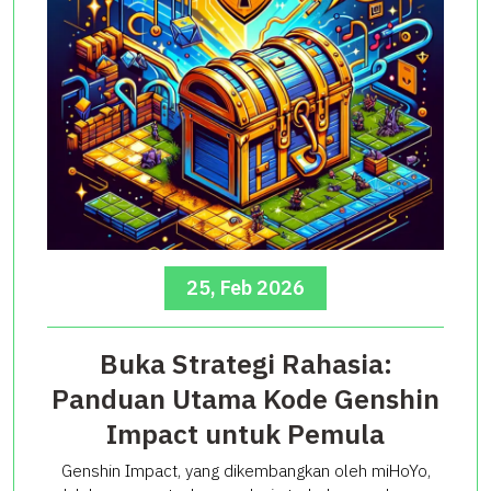
25, Feb 2026
Buka Strategi Rahasia:
Panduan Utama Kode Genshin
Impact untuk Pemula
Genshin Impact, yang dikembangkan oleh miHoYo,