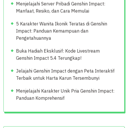
Menjelajahi Server Pribadi Genshin Impact:
Manfaat, Resiko, dan Cara Memulai
5 Karakter Wanita Ikonik Teratas di Genshin
Impact: Panduan Kemampuan dan
Pengetahuannya
Buka Hadiah Eksklusif: Kode Livestream
Genshin Impact 5.4 Terungkap!
Jelajahi Genshin Impact dengan Peta Interaktif
Terbaik untuk Harta Karun Tersembunyi
Menjelajahi Karakter Unik Pria Genshin Impact:
Panduan Komprehensif