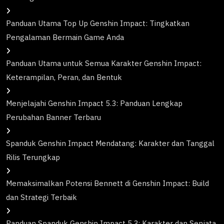
Panduan Utama Top Up Genshin Impact: Tingkatkan
Pengalaman Bermain Game Anda
Panduan Utama untuk Semua Karakter Genshin Impact:
Keterampilan, Peran, dan Bentuk
Menjelajahi Genshin Impact 5.3: Panduan Lengkap
Perubahan Banner Terbaru
Spanduk Genshin Impact Mendatang: Karakter dan Tanggal
Rilis Terungkap
Memaksimalkan Potensi Bennett di Genshin Impact: Build
dan Strategi Terbaik
Panduan Spanduk Genshin Impact 5.3: Karakter dan Senjata