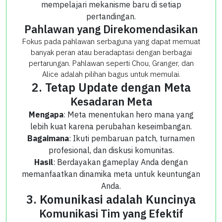
mempelajari mekanisme baru di setiap
pertandingan.
Pahlawan yang Direkomendasikan
Fokus pada pahlawan serbaguna yang dapat memuat
banyak peran atau beradaptasi dengan berbagai
pertarungan. Pahlawan seperti Chou, Granger, dan
Alice adalah pilihan bagus untuk memulai.
2. Tetap Update dengan Meta
Kesadaran Meta
Mengapa
: Meta menentukan hero mana yang
lebih kuat karena perubahan keseimbangan.
Bagaimana
: Ikuti pembaruan patch, turnamen
profesional, dan diskusi komunitas.
Hasil
: Berdayakan gameplay Anda dengan
memanfaatkan dinamika meta untuk keuntungan
Anda.
3. Komunikasi adalah Kuncinya
Komunikasi Tim yang Efektif