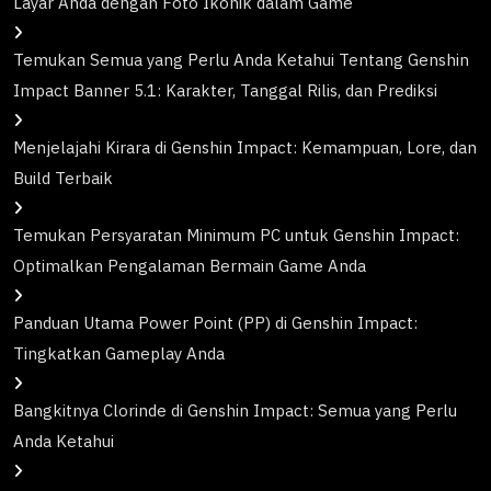
Layar Anda dengan Foto Ikonik dalam Game
Temukan Semua yang Perlu Anda Ketahui Tentang Genshin
Impact Banner 5.1: Karakter, Tanggal Rilis, dan Prediksi
Menjelajahi Kirara di Genshin Impact: Kemampuan, Lore, dan
Build Terbaik
Temukan Persyaratan Minimum PC untuk Genshin Impact:
Optimalkan Pengalaman Bermain Game Anda
Panduan Utama Power Point (PP) di Genshin Impact:
Tingkatkan Gameplay Anda
Bangkitnya Clorinde di Genshin Impact: Semua yang Perlu
Anda Ketahui