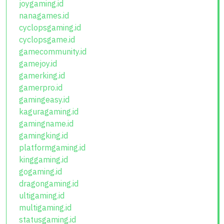
joygaming.id
nanagames.id
cyclopsgaming.id
cyclopsgame.id
gamecommunity.id
gamejoy.id
gamerking.id
gamerpro.id
gamingeasy.id
kaguragaming.id
gamingname.id
gamingking.id
platformgaming.id
kinggaming.id
gogaming.id
dragongaming.id
ultigaming.id
multigaming.id
statusgaming.id