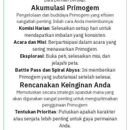
Akumulasi Primogem
Pengelolaan dan budidaya Primogem yang efisien
sangatlah penting. Inilah cara Anda menimbunnya:
Komisi Harian
: Selesaikan setiap hari untuk
mendapatkan imbalan yang konsisten.
Acara dan Misi
: Berpartisipasi dalam acara yang
sering menawarkan Primogem.
Eksplorasi
: Buka peti, selesaikan misi, dan
jelajahi peta.
Battle Pass dan Spiral Abyss
: Ini memberikan
Primogem yang substansial setelah selesai.
Rencanakan Keinginan Anda
Memutuskan secara strategis spanduk mana yang
akan digunakan sangat penting untuk mengoptimalkan
penggunaan Primogem:
Tentukan Prioritas
: Putuskan apakah karakter
atau senjata lebih penting untuk gaya permainan
Anda.