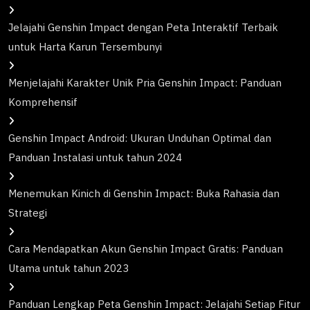
Jelajahi Genshin Impact dengan Peta Interaktif Terbaik
untuk Harta Karun Tersembunyi
Menjelajahi Karakter Unik Pria Genshin Impact: Panduan
Komprehensif
Genshin Impact Android: Ukuran Unduhan Optimal dan
Panduan Instalasi untuk tahun 2024
Menemukan Kinich di Genshin Impact: Buka Rahasia dan
Strategi
Cara Mendapatkan Akun Genshin Impact Gratis: Panduan
Utama untuk tahun 2023
Panduan Lengkap Peta Genshin Impact: Jelajahi Setiap Fitur