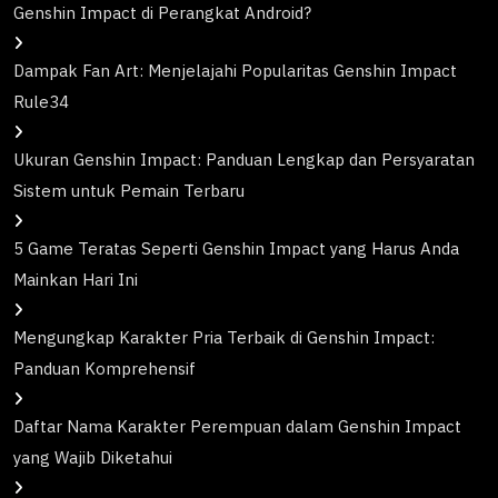
Genshin Impact di Perangkat Android?
Dampak Fan Art: Menjelajahi Popularitas Genshin Impact
Rule34
Ukuran Genshin Impact: Panduan Lengkap dan Persyaratan
Sistem untuk Pemain Terbaru
5 Game Teratas Seperti Genshin Impact yang Harus Anda
Mainkan Hari Ini
Mengungkap Karakter Pria Terbaik di Genshin Impact:
Panduan Komprehensif
Daftar Nama Karakter Perempuan dalam Genshin Impact
yang Wajib Diketahui