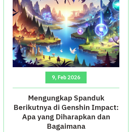
9, Feb 2026
Mengungkap Spanduk
Berikutnya di Genshin Impact:
Apa yang Diharapkan dan
Bagaimana