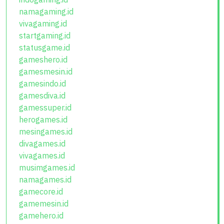
namagaming.id
vivagaming.id
startgaming.id
statusgame.id
gameshero.id
gamesmesin.id
gamesindo.id
gamesdiva.id
gamessuper.id
herogames.id
mesingames.id
divagames.id
vivagames.id
musimgames.id
namagames.id
gamecore.id
gamemesin.id
gamehero.id