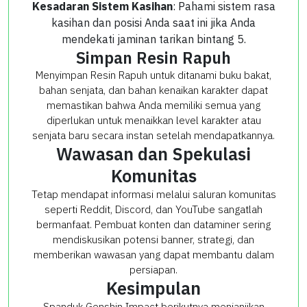
Kesadaran Sistem Kasihan
: Pahami sistem rasa
kasihan dan posisi Anda saat ini jika Anda
mendekati jaminan tarikan bintang 5.
Simpan Resin Rapuh
Menyimpan Resin Rapuh untuk ditanami buku bakat,
bahan senjata, dan bahan kenaikan karakter dapat
memastikan bahwa Anda memiliki semua yang
diperlukan untuk menaikkan level karakter atau
senjata baru secara instan setelah mendapatkannya.
Wawasan dan Spekulasi
Komunitas
Tetap mendapat informasi melalui saluran komunitas
seperti Reddit, Discord, dan YouTube sangatlah
bermanfaat. Pembuat konten dan dataminer sering
mendiskusikan potensi banner, strategi, dan
memberikan wawasan yang dapat membantu dalam
persiapan.
Kesimpulan
Spanduk Genshin Impact berikutnya menjanjikan