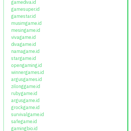
gamediva.id
gamesuper.id
gamestar.id
musimgame.id
mesingame.id
vivagame.id
divagame.id
namagame.id
stargame.id
opengaming.id
winnergames.id
argusgames.id
zilonggame.id
rubygame.id
argusgame.id
grockgame.id
survivalgame.id
safegame.id
gamingbio.id