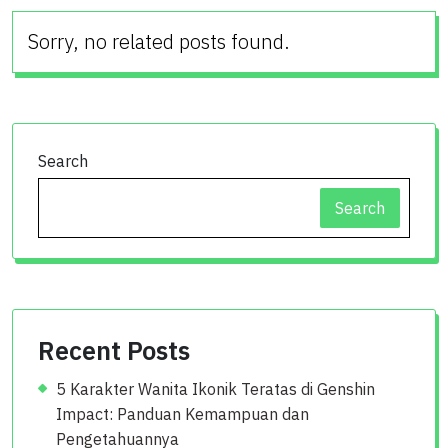
Sorry, no related posts found.
Search
Search
Recent Posts
5 Karakter Wanita Ikonik Teratas di Genshin
Impact: Panduan Kemampuan dan
Pengetahuannya