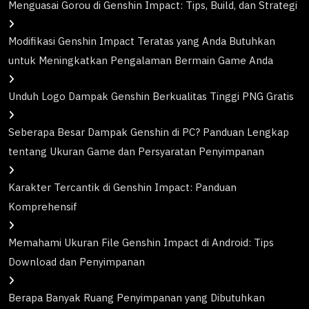
Menguasai Gorou di Genshin Impact: Tips, Build, dan Strategi
Modifikasi Genshin Impact Teratas yang Anda Butuhkan
untuk Meningkatkan Pengalaman Bermain Game Anda
Unduh Logo Dampak Genshin Berkualitas Tinggi PNG Gratis
Seberapa Besar Dampak Genshin di PC? Panduan Lengkap
tentang Ukuran Game dan Persyaratan Penyimpanan
Karakter Tercantik di Genshin Impact: Panduan
Komprehensif
Memahami Ukuran File Genshin Impact di Android: Tips
Download dan Penyimpanan
Berapa Banyak Ruang Penyimpanan yang Dibutuhkan