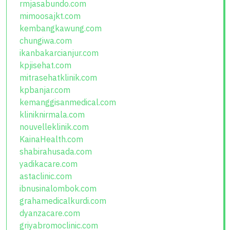
rmjasabundo.com
mimoosajkt.com
kembangkawung.com
chungiwa.com
ikanbakarcianjur.com
kpjisehat.com
mitrasehatklinik.com
kpbanjar.com
kemanggisanmedical.com
kliniknirmala.com
nouvelleklinik.com
KainaHealth.com
shabirahusada.com
yadikacare.com
astaclinic.com
ibnusinalombok.com
grahamedicalkurdi.com
dyanzacare.com
griyabromoclinic.com