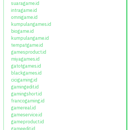
suaragame.id
intragame.id
omnigame.id
kumpulangames.id
biogame.id
kumpulangame.id
tempatgame.id
gamesproduct.id
miyagames.id
gatotgames.id
blackgames.id
cicigaming.id
gamingedit.id
gamingshort.id
francogaming.id
gamereal.id
gameservice.id
gameproduct.id
gameedit.id