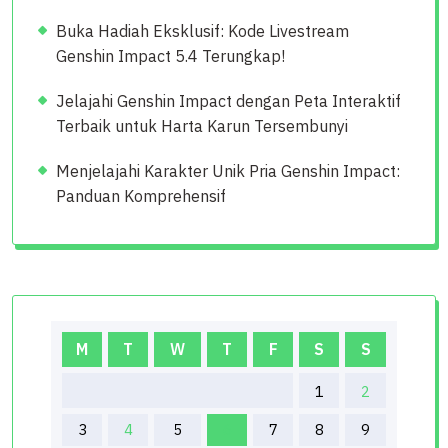
Buka Hadiah Eksklusif: Kode Livestream
Genshin Impact 5.4 Terungkap!
Jelajahi Genshin Impact dengan Peta Interaktif
Terbaik untuk Harta Karun Tersembunyi
Menjelajahi Karakter Unik Pria Genshin Impact:
Panduan Komprehensif
M
T
W
T
F
S
S
1
2
3
4
5
6
7
8
9