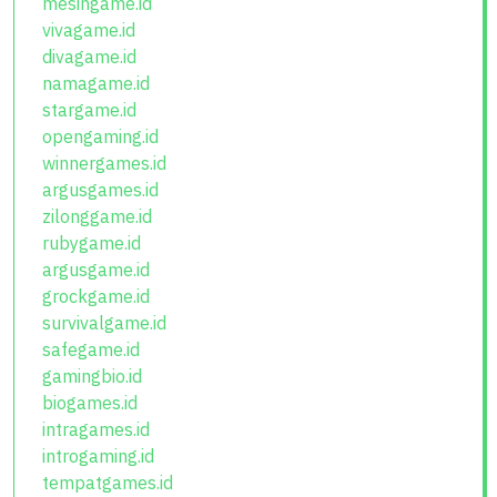
mesingame.id
vivagame.id
divagame.id
namagame.id
stargame.id
opengaming.id
winnergames.id
argusgames.id
zilonggame.id
rubygame.id
argusgame.id
grockgame.id
survivalgame.id
safegame.id
gamingbio.id
biogames.id
intragames.id
introgaming.id
tempatgames.id