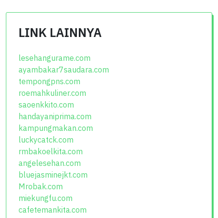
LINK LAINNYA
lesehangurame.com
ayambakar7saudara.com
tempongpns.com
roemahkuliner.com
saoenkkito.com
handayaniprima.com
kampungmakan.com
luckycatck.com
rmbakoelkita.com
angelesehan.com
bluejasminejkt.com
Mrobak.com
miekungfu.com
cafetemankita.com