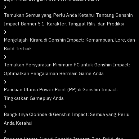
Temukan Semua yang Perlu Anda Ketahui Tentang Genshin
Impact Banner 5.1: Karakter, Tanggal Rilis, dan Prediksi
Menjelajahi Kirara di Genshin Impact: Kemampuan, Lore, dan
Build Terbaik
Temukan Persyaratan Minimum PC untuk Genshin Impact:
Optimalkan Pengalaman Bermain Game Anda
Panduan Utama Power Point (PP) di Genshin Impact:
Tingkatkan Gameplay Anda
Bangkitnya Clorinde di Genshin Impact: Semua yang Perlu
Anda Ketahui