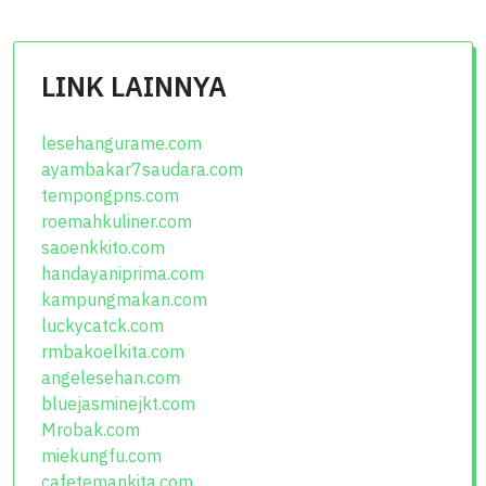
LINK LAINNYA
lesehangurame.com
ayambakar7saudara.com
tempongpns.com
roemahkuliner.com
saoenkkito.com
handayaniprima.com
kampungmakan.com
luckycatck.com
rmbakoelkita.com
angelesehan.com
bluejasminejkt.com
Mrobak.com
miekungfu.com
cafetemankita.com