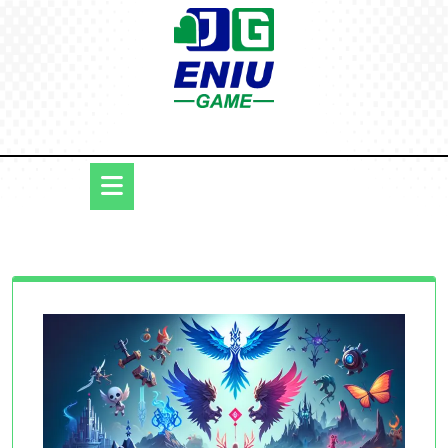
Skip
to
content
Search
for: