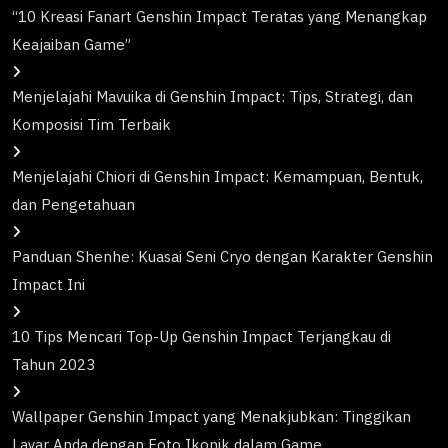
“10 Kreasi Fanart Genshin Impact Teratas yang Menangkap
Keajaiban Game”
Menjelajahi Mavuika di Genshin Impact: Tips, Strategi, dan
Komposisi Tim Terbaik
Menjelajahi Chiori di Genshin Impact: Kemampuan, Bentuk,
dan Pengetahuan
Panduan Shenhe: Kuasai Seni Cryo dengan Karakter Genshin
Impact Ini
10 Tips Mencari Top-Up Genshin Impact Terjangkau di
Tahun 2023
Wallpaper Genshin Impact yang Menakjubkan: Tinggikan
Layar Anda dengan Foto Ikonik dalam Game