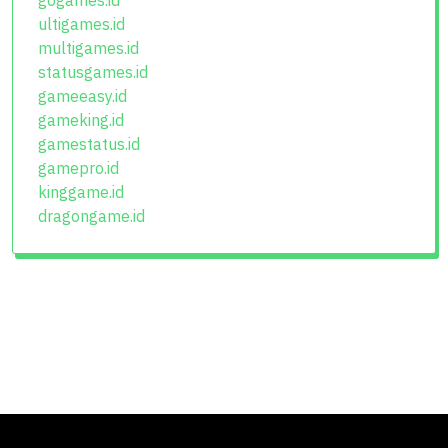
gogames.id
ultigames.id
multigames.id
statusgames.id
gameeasy.id
gameking.id
gamestatus.id
gamepro.id
kinggame.id
dragongame.id