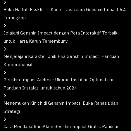
Buka Hadiah Eksklusif: Kode Livestream Genshin Impact 5.4
Terungkap!
Jelajahi Genshin Impact dengan Peta Interaktif Terbaik
untuk Harta Karun Tersembunyi
Menjelajahi Karakter Unik Pria Genshin Impact: Panduan
Komprehensif
Genshin Impact Android: Ukuran Unduhan Optimal dan
Panduan Instalasi untuk tahun 2024
Menemukan Kinich di Genshin Impact: Buka Rahasia dan
Strategi
Cara Mendapatkan Akun Genshin Impact Gratis: Panduan