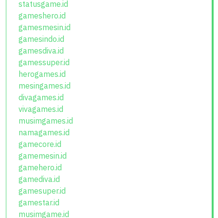
statusgame.id
gameshero.id
gamesmesin.id
gamesindo.id
gamesdiva.id
gamessuper.id
herogames.id
mesingames.id
divagames.id
vivagames.id
musimgames.id
namagames.id
gamecore.id
gamemesin.id
gamehero.id
gamediva.id
gamesuper.id
gamestar.id
musimgame.id