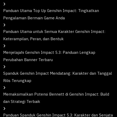
Panduan Utama Top Up Genshin Impact: Tingkatkan
Pengalaman Bermain Game Anda
Panduan Utama untuk Semua Karakter Genshin Impact:
Keterampilan, Peran, dan Bentuk
Menjelajahi Genshin Impact 5.3: Panduan Lengkap
Perubahan Banner Terbaru
Spanduk Genshin Impact Mendatang: Karakter dan Tanggal
Rilis Terungkap
Memaksimalkan Potensi Bennett di Genshin Impact: Build
dan Strategi Terbaik
Panduan Spanduk Genshin Impact 5.3: Karakter dan Senjata