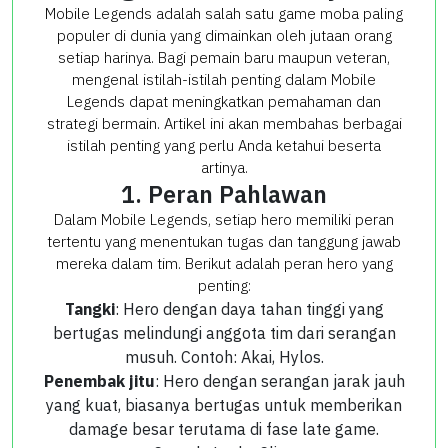
Mobile Legends adalah salah satu game moba paling
populer di dunia yang dimainkan oleh jutaan orang
setiap harinya. Bagi pemain baru maupun veteran,
mengenal istilah-istilah penting dalam Mobile
Legends dapat meningkatkan pemahaman dan
strategi bermain. Artikel ini akan membahas berbagai
istilah penting yang perlu Anda ketahui beserta
artinya.
1. Peran Pahlawan
Dalam Mobile Legends, setiap hero memiliki peran
tertentu yang menentukan tugas dan tanggung jawab
mereka dalam tim. Berikut adalah peran hero yang
penting:
Tangki
: Hero dengan daya tahan tinggi yang
bertugas melindungi anggota tim dari serangan
musuh. Contoh: Akai, Hylos.
Penembak jitu
: Hero dengan serangan jarak jauh
yang kuat, biasanya bertugas untuk memberikan
damage besar terutama di fase late game.