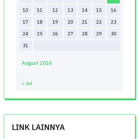
10
11
12
13
14
15
16
17
18
19
20
21
22
23
24
25
26
27
28
29
30
31
August 2026
« Jul
LINK LAINNYA