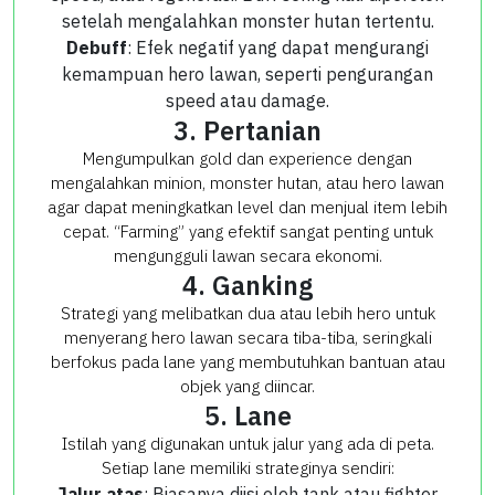
setelah mengalahkan monster hutan tertentu.
Debuff
: Efek negatif yang dapat mengurangi
kemampuan hero lawan, seperti pengurangan
speed atau damage.
3. Pertanian
Mengumpulkan gold dan experience dengan
mengalahkan minion, monster hutan, atau hero lawan
agar dapat meningkatkan level dan menjual item lebih
cepat. “Farming” yang efektif sangat penting untuk
mengungguli lawan secara ekonomi.
4. Ganking
Strategi yang melibatkan dua atau lebih hero untuk
menyerang hero lawan secara tiba-tiba, seringkali
berfokus pada lane yang membutuhkan bantuan atau
objek yang diincar.
5. Lane
Istilah yang digunakan untuk jalur yang ada di peta.
Setiap lane memiliki strateginya sendiri:
Jalur atas
: Biasanya diisi oleh tank atau fighter