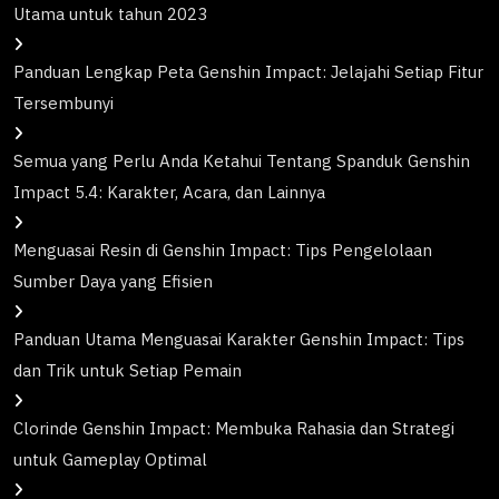
Utama untuk tahun 2023
Panduan Lengkap Peta Genshin Impact: Jelajahi Setiap Fitur
Tersembunyi
Semua yang Perlu Anda Ketahui Tentang Spanduk Genshin
Impact 5.4: Karakter, Acara, dan Lainnya
Menguasai Resin di Genshin Impact: Tips Pengelolaan
Sumber Daya yang Efisien
Panduan Utama Menguasai Karakter Genshin Impact: Tips
dan Trik untuk Setiap Pemain
Clorinde Genshin Impact: Membuka Rahasia dan Strategi
untuk Gameplay Optimal