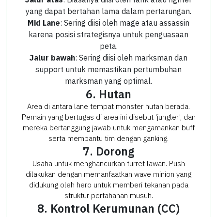
yang dapat bertahan lama dalam pertarungan.
Mid Lane
: Sering diisi oleh mage atau assassin
karena posisi strategisnya untuk penguasaan
peta.
Jalur bawah
: Sering diisi oleh marksman dan
support untuk memastikan pertumbuhan
marksman yang optimal.
6. Hutan
Area di antara lane tempat monster hutan berada.
Pemain yang bertugas di area ini disebut ‘jungler’, dan
mereka bertanggung jawab untuk mengamankan buff
serta membantu tim dengan ganking.
7. Dorong
Usaha untuk menghancurkan turret lawan. Push
dilakukan dengan memanfaatkan wave minion yang
didukung oleh hero untuk memberi tekanan pada
struktur pertahanan musuh.
8. Kontrol Kerumunan (CC)