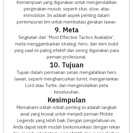
Kemampuan yang digunakan untuk mengendalikan
pergerakan musuh, seperti stun, slow, atau
immobilize. Ini adalah aspek penting dalam
pertempuran tim untuk membatasi gerakan lawan.
9. Meta
Singkatan dari “Most Effective Tactics Available”,
meta menggambarkan strategi, hero, dan item build
yang saat ini paling efektif dan sering digunakan para
pemain profesional.
10. Tujuan
Tujuan dalam permainan selain mengalahkan hero
lawan, seperti menghancurkan turret, mengamankan
Lord atau Turtle, dan mengendalikan peta
keseluruhan.
Kesimpulan
Memahami istilah-istilah penting ini adalah langkah
awal yang krusial untuk menjadi pemain Mobile
Legends yang lebih baik. Dengan pengetahuan ini,
Anda dapat lebih mudah berkomunikasi dengan rekan