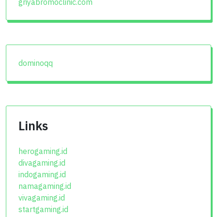
griyabromoclinic.com
dominoqq
Links
herogaming.id
divagaming.id
indogaming.id
namagaming.id
vivagaming.id
startgaming.id