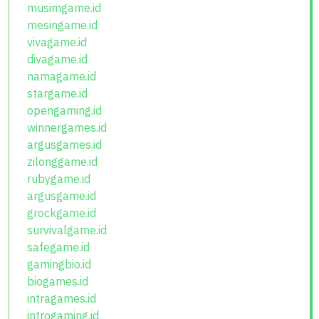
musimgame.id
mesingame.id
vivagame.id
divagame.id
namagame.id
stargame.id
opengaming.id
winnergames.id
argusgames.id
zilonggame.id
rubygame.id
argusgame.id
grockgame.id
survivalgame.id
safegame.id
gamingbio.id
biogames.id
intragames.id
introgaming.id