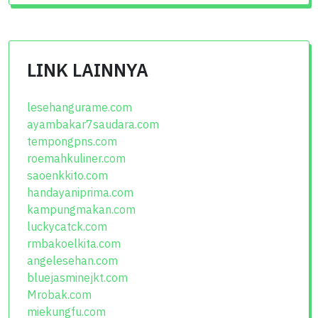
LINK LAINNYA
lesehangurame.com
ayambakar7saudara.com
tempongpns.com
roemahkuliner.com
saoenkkito.com
handayaniprima.com
kampungmakan.com
luckycatck.com
rmbakoelkita.com
angelesehan.com
bluejasminejkt.com
Mrobak.com
miekungfu.com