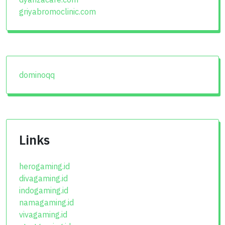
griyabromoclinic.com
dominoqq
Links
herogaming.id
divagaming.id
indogaming.id
namagaming.id
vivagaming.id