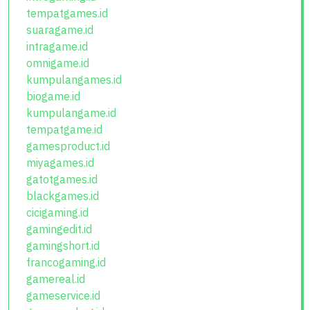
tempatgames.id
suaragame.id
intragame.id
omnigame.id
kumpulangames.id
biogame.id
kumpulangame.id
tempatgame.id
gamesproduct.id
miyagames.id
gatotgames.id
blackgames.id
cicigaming.id
gamingedit.id
gamingshort.id
francogaming.id
gamereal.id
gameservice.id