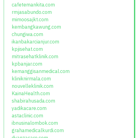
cafetemankita.com
rmjasabundo.com
mimoosajkt.com
kembangkawung.com
chungiwa.com
ikanbakarcianjur.com
kpjisehat.com
mitrasehatklinik.com
kpbanjar.com
kemanggisanmedical.com
kliniknirmala.com
nouvelleklinik.com
KainaHealth.com
shabirahusada.com
yadikacare.com
astaclinic.com
ibnusinalombok.com
grahamedicalkurdi.com
dyanzacare.com