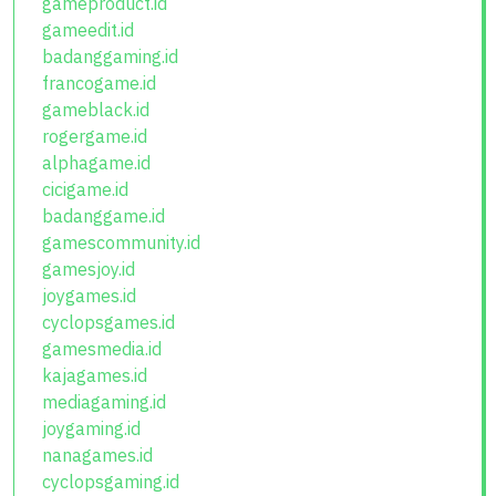
gameproduct.id
gameedit.id
badanggaming.id
francogame.id
gameblack.id
rogergame.id
alphagame.id
cicigame.id
badanggame.id
gamescommunity.id
gamesjoy.id
joygames.id
cyclopsgames.id
gamesmedia.id
kajagames.id
mediagaming.id
joygaming.id
nanagames.id
cyclopsgaming.id