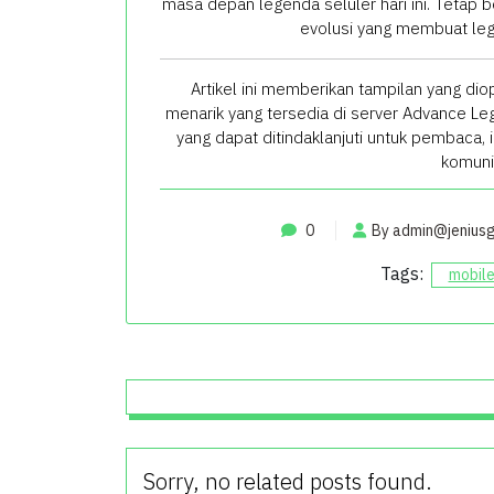
masa depan legenda seluler hari ini. Tetap b
evolusi yang membuat le
Artikel ini memberikan tampilan yang diop
menarik yang tersedia di server Advance Le
yang dapat ditindaklanjuti untuk pembaca, 
komuni
0
By
admin@jeniusg
Tags:
mobil
Sorry, no related posts found.