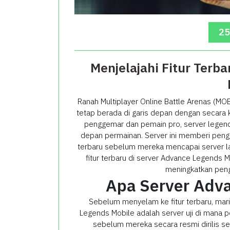
25
Menjelajahi Fitur Terb
Ranah Multiplayer Online Battle Arenas (M
tetap berada di garis depan dengan secara
penggemar dan pemain pro, server legend
depan permainan. Server ini memberi pe
terbaru sebelum mereka mencapai server lang
fitur terbaru di server Advance Legends 
meningkatkan pen
Apa Server Adv
Sebelum menyelam ke fitur terbaru, mari 
Legends Mobile adalah server uji di mana
sebelum mereka secara resmi dirilis s