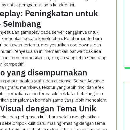
y untuk penggemar lama karakter ini.
eplay: Peningkatan untuk
 Seimbang
enyesuaian gameplay pada server canggihnya untuk
 kecocokan secara keseluruhan. Pembaruan terbaru
i pahlawan tertentu, menyesuaikan cooldowns, dan
hutan. Penyesuaian ini memastikan bahwa tidak ada
inan, mempromosikan lingkungan yang lebih seimbang
n kompetitif.
dio yang disempurnakan
 apa pun adalah grafik dan audionya. Server Advance
n grafis, membawa tekstur yang lebih rinci dan efek
tu, perbaikan audio termasuk trek latar belakang baru
erikan pengalaman bermain game yang lebih mendalam.
t Visual dengan Tema Unik
ka, dan pelepasan kulit baru selalu menghasilkan
 sekelompok kulit baru, masing -masing dengan tema
ristik hingga gaya fantasi mitos, ada sesuatu yang cocok