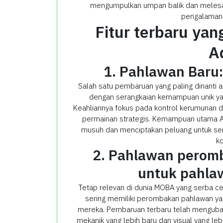
mengumpulkan umpan balik dan melesat
pengalaman 
Fitur terbaru yan
A
1. Pahlawan Baru:
Salah satu pembaruan yang paling dinanti
dengan serangkaian kemampuan unik ya
Keahliannya fokus pada kontrol kerumunan
permainan strategis. Kemampuan utama A
musuh dan menciptakan peluang untuk ser
ko
2. Pahlawan peromb
untuk pahlaw
Tetap relevan di dunia MOBA yang serba ce
sering memiliki perombakan pahlawan ya
mereka. Pembaruan terbaru telah menguba
mekanik yang lebih baru dan visual yang leb