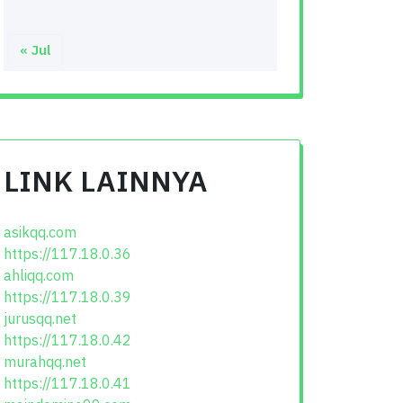
« Jul
LINK LAINNYA
asikqq.com
https://117.18.0.36
ahliqq.com
https://117.18.0.39
jurusqq.net
https://117.18.0.42
murahqq.net
https://117.18.0.41