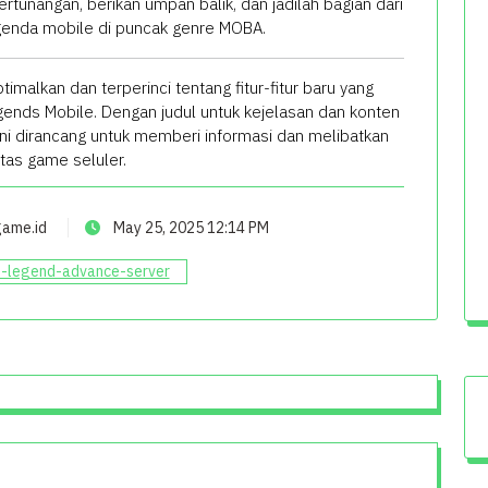
ertunangan, berikan umpan balik, dan jadilah bagian dari
genda mobile di puncak genre MOBA.
timalkan dan terperinci tentang fitur-fitur baru yang
gends Mobile. Dengan judul untuk kejelasan dan konten
ini dirancang untuk memberi informasi dan melibatkan
tas game seluler.
ame.id
May 25, 2025 12:14 PM
e-legend-advance-server