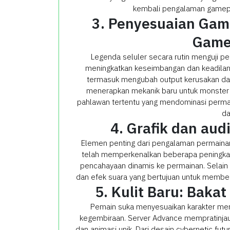
kembali pengalaman gamepla
3. Penyesuaian Gam
Game
Legenda seluler secara rutin menguji p
meningkatkan keseimbangan dan keadilan
termasuk mengubah output kerusakan dar
menerapkan mekanik baru untuk monster 
pahlawan tertentu yang mendominasi perma
da
4. Grafik dan au
Elemen penting dari pengalaman permainan
telah memperkenalkan beberapa peningkata
pencahayaan dinamis ke permainan. Selain i
dan efek suara yang bertujuan untuk memb
5. Kulit Baru: Baka
Pemain suka menyesuaikan karakter mere
kegembiraan. Server Advance mempratinjau
dan animasi unik. Dari desain cybernetic futu