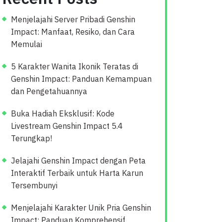
Menjelajahi Server Pribadi Genshin
Impact: Manfaat, Resiko, dan Cara
Memulai
5 Karakter Wanita Ikonik Teratas di
Genshin Impact: Panduan Kemampuan
dan Pengetahuannya
Buka Hadiah Eksklusif: Kode
Livestream Genshin Impact 5.4
Terungkap!
Jelajahi Genshin Impact dengan Peta
Interaktif Terbaik untuk Harta Karun
Tersembunyi
Menjelajahi Karakter Unik Pria Genshin
Impact: Panduan Komprehensif