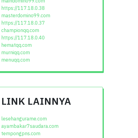
maindomino99.com
https://117.18.0.38
masterdomino99.com
https://117.18.0.37
championqq.com
https://117.18.0.40
hematqq.com
murniqq.com
menuqq.com
LINK LAINNYA
lesehangurame.com
ayambakar7saudara.com
tempongpns.com