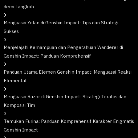
demi Langkah
Menguasai Yelan di Genshin Impact: Tips dan Strategi
Sukses
Menjelajahi Kemampuan dan Pengetahuan Wanderer di
Genshin Impact: Panduan Komprehensif
Panduan Utama Elemen Genshin Impact: Menguasai Reaksi
Elemental
Menguasai Razor di Genshin Impact: Strategi Teratas dan
Komposisi Tim
Temukan Furina: Panduan Komprehensif Karakter Enigmatis
Genshin Impact