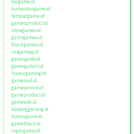
biogame.id
kumpulangame.id
tempatgame.id
gamesproduct.id
miyagames.id
gatotgames.id
blackgames.id
cicigaming.id
gamingedit.id
gamingshort.id
francogaming.id
gamereal.id
gameservice.id
gameproduct.id
gameedit.id
badanggaming.id
francogame.id
gameblack.id
rogergame.id