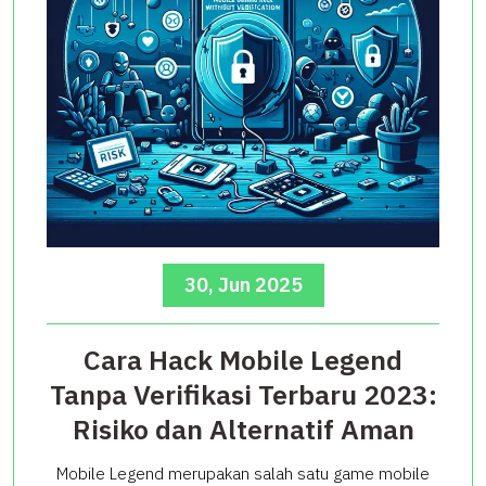
30, Jun 2025
Cara Hack Mobile Legend
Tanpa Verifikasi Terbaru 2023:
Risiko dan Alternatif Aman
Mobile Legend merupakan salah satu game mobile