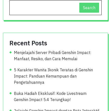
Search
Recent Posts
Menjelajahi Server Pribadi Genshin Impact:
Manfaat, Resiko, dan Cara Memulai
5 Karakter Wanita Ikonik Teratas di Genshin
Impact: Panduan Kemampuan dan
Pengetahuannya
Buka Hadiah Eksklusif: Kode Livestream
Genshin Impact 5.4 Terungkap!
Jelajahi Genshin Impact dengan Peta Interaktif