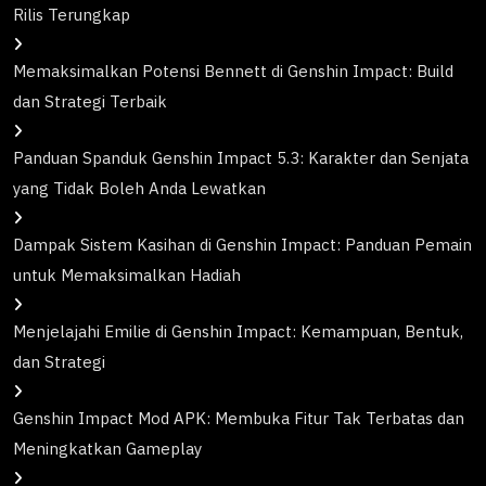
Rilis Terungkap
Memaksimalkan Potensi Bennett di Genshin Impact: Build
dan Strategi Terbaik
Panduan Spanduk Genshin Impact 5.3: Karakter dan Senjata
yang Tidak Boleh Anda Lewatkan
Dampak Sistem Kasihan di Genshin Impact: Panduan Pemain
untuk Memaksimalkan Hadiah
Menjelajahi Emilie di Genshin Impact: Kemampuan, Bentuk,
dan Strategi
Genshin Impact Mod APK: Membuka Fitur Tak Terbatas dan
Meningkatkan Gameplay