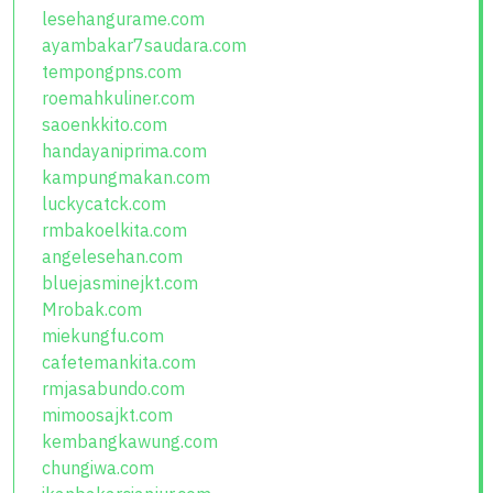
lesehangurame.com
ayambakar7saudara.com
tempongpns.com
roemahkuliner.com
saoenkkito.com
handayaniprima.com
kampungmakan.com
luckycatck.com
rmbakoelkita.com
angelesehan.com
bluejasminejkt.com
Mrobak.com
miekungfu.com
cafetemankita.com
rmjasabundo.com
mimoosajkt.com
kembangkawung.com
chungiwa.com