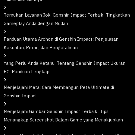
Temukan Layanan Joki Genshin Impact Terbaik: Tingkatkan
Gameplay Anda dengan Mudah
Panduan Utama Archon di Genshin Impact: Penjelasan
Kekuatan, Peran, dan Pengetahuan
Yang Perlu Anda Ketahui Tentang Genshin Impact Ukuran
PC: Panduan Lengkap
Menjelajahi Meta: Cara Membangun Peta Ultimate di
Genshin Impact
Menjelajahi Gambar Genshin Impact Terbaik: Tips
Menangkap Screenshot Dalam Game yang Menakjubkan