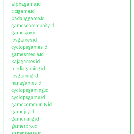
alphagame.id
cicigame.id
badanggame.id
gamescommunity.id
gamesjoy.id
joygames.id
cyclopsgames.id
gamesmedia.id
kajagames.id
mediagaming.id
joygaming.id
nanagames.id
cyclopsgaming.id
cyclopsgame.id
gamecommunity.id
gamejoy.id
gamerking.id
gamerpro.id
gamingeasy.id