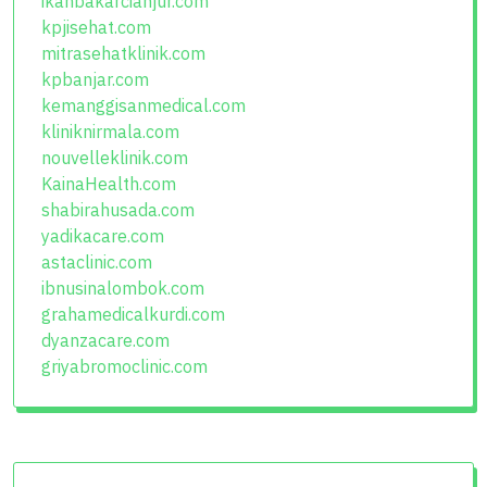
ikanbakarcianjur.com
kpjisehat.com
mitrasehatklinik.com
kpbanjar.com
kemanggisanmedical.com
kliniknirmala.com
nouvelleklinik.com
KainaHealth.com
shabirahusada.com
yadikacare.com
astaclinic.com
ibnusinalombok.com
grahamedicalkurdi.com
dyanzacare.com
griyabromoclinic.com