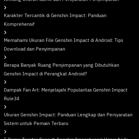
Karakter Tercantik di Genshin Impact: Panduan
Komprehensif
Memahami Ukuran File Genshin Impact di Android: Tips
Download dan Penyimpanan
Berapa Banyak Ruang Penyimpanan yang Dibutuhkan
Genshin Impact di Perangkat Android?
Dampak Fan Art: Menjelajahi Popularitas Genshin Impact
Rule34
Ukuran Genshin Impact: Panduan Lengkap dan Persyaratan
Sistem untuk Pemain Terbaru