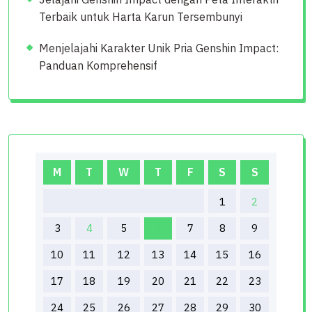
Terbaik untuk Harta Karun Tersembunyi
Menjelajahi Karakter Unik Pria Genshin Impact:
Panduan Komprehensif
M
T
W
T
F
S
S
1
2
3
4
5
6
7
8
9
10
11
12
13
14
15
16
17
18
19
20
21
22
23
24
25
26
27
28
29
30