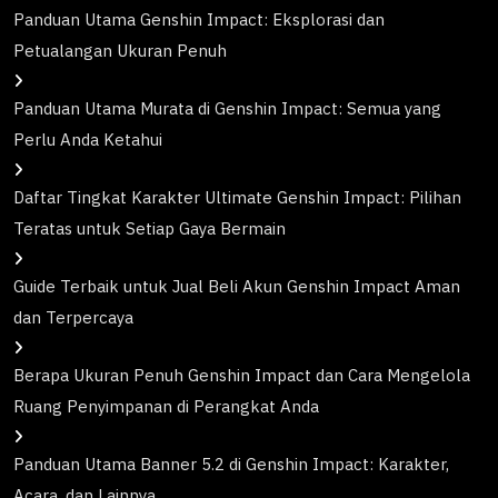
Panduan Utama Genshin Impact: Eksplorasi dan
Petualangan Ukuran Penuh
Panduan Utama Murata di Genshin Impact: Semua yang
Perlu Anda Ketahui
Daftar Tingkat Karakter Ultimate Genshin Impact: Pilihan
Teratas untuk Setiap Gaya Bermain
Guide Terbaik untuk Jual Beli Akun Genshin Impact Aman
dan Terpercaya
Berapa Ukuran Penuh Genshin Impact dan Cara Mengelola
Ruang Penyimpanan di Perangkat Anda
Panduan Utama Banner 5.2 di Genshin Impact: Karakter,
Acara, dan Lainnya