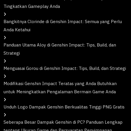
Tingkatkan Gameplay Anda
Bangkitnya Clorinde di Genshin Impact: Semua yang Perlu
Anda Ketahui
Panduan Utama Aloy di Genshin Impact: Tips, Build, dan
Strategi
Menguasai Gorou di Genshin Impact: Tips, Build, dan Strategi
Modifikasi Genshin Impact Teratas yang Anda Butuhkan
untuk Meningkatkan Pengalaman Bermain Game Anda
Unduh Logo Dampak Genshin Berkualitas Tinggi PNG Gratis
Seberapa Besar Dampak Genshin di PC? Panduan Lengkap
tentang Ukuran Game dan Persyaratan Penyimpanan