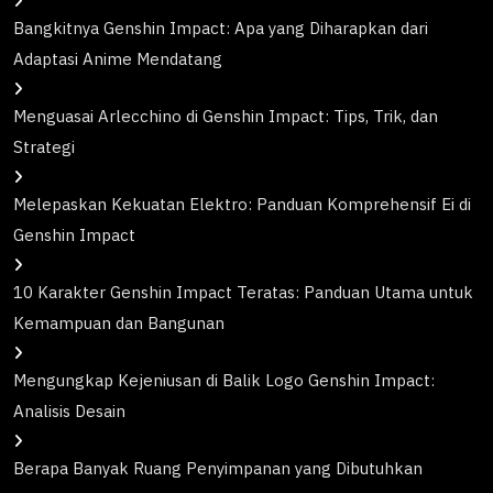
Bangkitnya Genshin Impact: Apa yang Diharapkan dari
Adaptasi Anime Mendatang
Menguasai Arlecchino di Genshin Impact: Tips, Trik, dan
Strategi
Melepaskan Kekuatan Elektro: Panduan Komprehensif Ei di
Genshin Impact
10 Karakter Genshin Impact Teratas: Panduan Utama untuk
Kemampuan dan Bangunan
Mengungkap Kejeniusan di Balik Logo Genshin Impact:
Analisis Desain
Berapa Banyak Ruang Penyimpanan yang Dibutuhkan