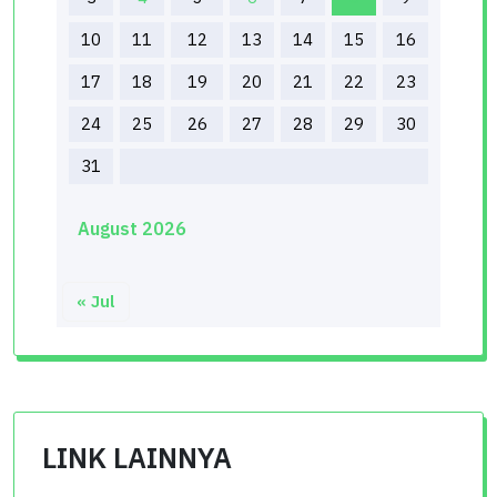
10
11
12
13
14
15
16
17
18
19
20
21
22
23
24
25
26
27
28
29
30
31
August 2026
« Jul
LINK LAINNYA