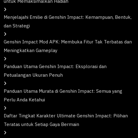
untuk Memaksimalkan Hadiah
Menjelajahi Emilie di Genshin Impact: Kemampuan, Bentuk,
dan Strategi
Genshin Impact Mod APK: Membuka Fitur Tak Terbatas dan
Meningkatkan Gameplay
Panduan Utama Genshin Impact: Eksplorasi dan
Petualangan Ukuran Penuh
Panduan Utama Murata di Genshin Impact: Semua yang
Perlu Anda Ketahui
Daftar Tingkat Karakter Ultimate Genshin Impact: Pilihan
Teratas untuk Setiap Gaya Bermain