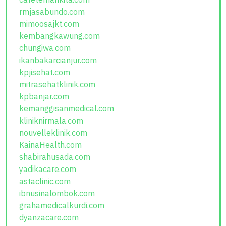
rmjasabundo.com
mimoosajkt.com
kembangkawung.com
chungiwa.com
ikanbakarcianjur.com
kpjisehat.com
mitrasehatklinik.com
kpbanjar.com
kemanggisanmedical.com
kliniknirmala.com
nouvelleklinik.com
KainaHealth.com
shabirahusada.com
yadikacare.com
astaclinic.com
ibnusinalombok.com
grahamedicalkurdi.com
dyanzacare.com