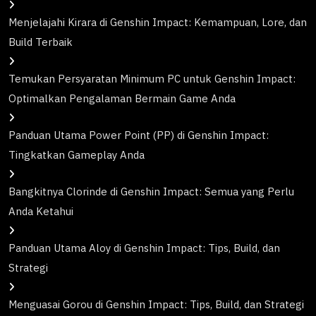
Menjelajahi Kirara di Genshin Impact: Kemampuan, Lore, dan
Build Terbaik
Temukan Persyaratan Minimum PC untuk Genshin Impact:
Optimalkan Pengalaman Bermain Game Anda
Panduan Utama Power Point (PP) di Genshin Impact:
Tingkatkan Gameplay Anda
Bangkitnya Clorinde di Genshin Impact: Semua yang Perlu
Anda Ketahui
Panduan Utama Aloy di Genshin Impact: Tips, Build, dan
Strategi
Menguasai Gorou di Genshin Impact: Tips, Build, dan Strategi