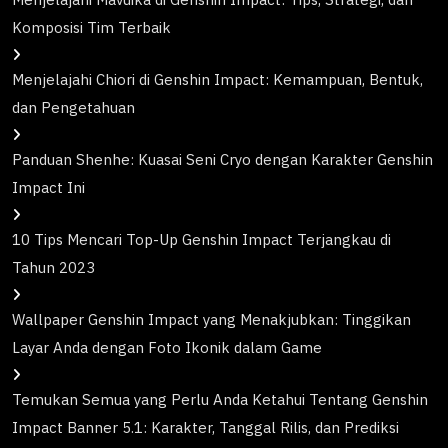
Komposisi Tim Terbaik
Menjelajahi Chiori di Genshin Impact: Kemampuan, Bentuk,
dan Pengetahuan
Panduan Shenhe: Kuasai Seni Cryo dengan Karakter Genshin
Impact Ini
10 Tips Mencari Top-Up Genshin Impact Terjangkau di
Tahun 2023
Wallpaper Genshin Impact yang Menakjubkan: Tinggikan
Layar Anda dengan Foto Ikonik dalam Game
Temukan Semua yang Perlu Anda Ketahui Tentang Genshin
Impact Banner 5.1: Karakter, Tanggal Rilis, dan Prediksi