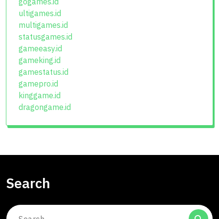
gogames.id
ultigames.id
multigames.id
statusgames.id
gameeasy.id
gameking.id
gamestatus.id
gamepro.id
kinggame.id
dragongame.id
Search
Search