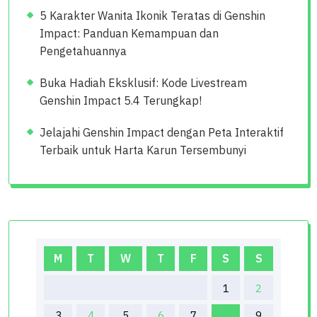
5 Karakter Wanita Ikonik Teratas di Genshin
Impact: Panduan Kemampuan dan
Pengetahuannya
Buka Hadiah Eksklusif: Kode Livestream
Genshin Impact 5.4 Terungkap!
Jelajahi Genshin Impact dengan Peta Interaktif
Terbaik untuk Harta Karun Tersembunyi
M
T
W
T
F
S
S
1
2
3
4
5
6
7
8
9