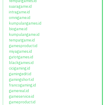
tempatgames.id
suaragame.id
intragame.id
omnigame.id
kumpulangames.id
biogame.id
kumpulangame.id
tempatgame.id
gamesproduct.id
miyagames.id
gatotgames.id
blackgames.id
cicigaming.id
gamingedit.id
gamingshort.id
francogaming.id
gamereal.id
gameservice.id
gameproduct.id