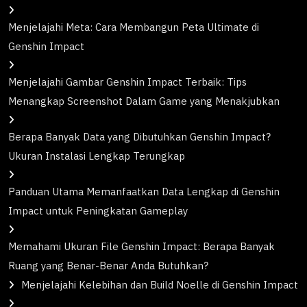
Menjelajahi Meta: Cara Membangun Peta Ultimate di
Genshin Impact
Menjelajahi Gambar Genshin Impact Terbaik: Tips
Menangkap Screenshot Dalam Game yang Menakjubkan
Berapa Banyak Data yang Dibutuhkan Genshin Impact?
Ukuran Instalasi Lengkap Terungkap
Panduan Utama Memanfaatkan Data Lengkap di Genshin
Impact untuk Peningkatan Gameplay
Memahami Ukuran File Genshin Impact: Berapa Banyak
Ruang yang Benar-Benar Anda Butuhkan?
Menjelajahi Kelebihan dan Build Noelle di Genshin Impact