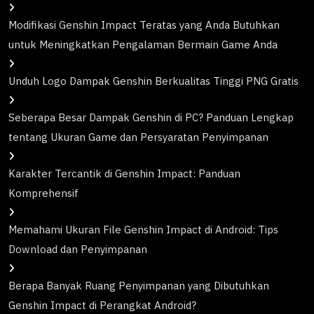
Modifikasi Genshin Impact Teratas yang Anda Butuhkan
untuk Meningkatkan Pengalaman Bermain Game Anda
Unduh Logo Dampak Genshin Berkualitas Tinggi PNG Gratis
Seberapa Besar Dampak Genshin di PC? Panduan Lengkap
tentang Ukuran Game dan Persyaratan Penyimpanan
Karakter Tercantik di Genshin Impact: Panduan
Komprehensif
Memahami Ukuran File Genshin Impact di Android: Tips
Download dan Penyimpanan
Berapa Banyak Ruang Penyimpanan yang Dibutuhkan
Genshin Impact di Perangkat Android?