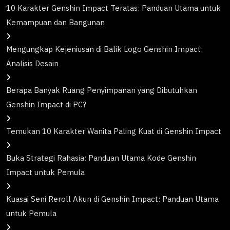
10 Karakter Genshin Impact Teratas: Panduan Utama untuk
Kemampuan dan Bangunan
Mengungkap Kejeniusan di Balik Logo Genshin Impact:
Analisis Desain
Berapa Banyak Ruang Penyimpanan yang Dibutuhkan
Genshin Impact di PC?
Temukan 10 Karakter Wanita Paling Kuat di Genshin Impact
Buka Strategi Rahasia: Panduan Utama Kode Genshin
Impact untuk Pemula
Kuasai Seni Reroll Akun di Genshin Impact: Panduan Utama
untuk Pemula