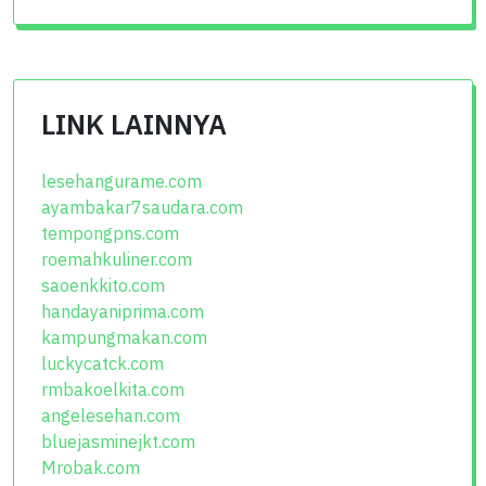
LINK LAINNYA
lesehangurame.com
ayambakar7saudara.com
tempongpns.com
roemahkuliner.com
saoenkkito.com
handayaniprima.com
kampungmakan.com
luckycatck.com
rmbakoelkita.com
angelesehan.com
bluejasminejkt.com
Mrobak.com