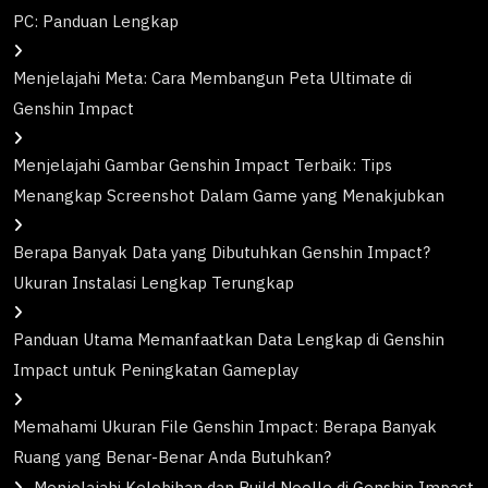
PC: Panduan Lengkap
Menjelajahi Meta: Cara Membangun Peta Ultimate di
Genshin Impact
Menjelajahi Gambar Genshin Impact Terbaik: Tips
Menangkap Screenshot Dalam Game yang Menakjubkan
Berapa Banyak Data yang Dibutuhkan Genshin Impact?
Ukuran Instalasi Lengkap Terungkap
Panduan Utama Memanfaatkan Data Lengkap di Genshin
Impact untuk Peningkatan Gameplay
Memahami Ukuran File Genshin Impact: Berapa Banyak
Ruang yang Benar-Benar Anda Butuhkan?
Menjelajahi Kelebihan dan Build Noelle di Genshin Impact