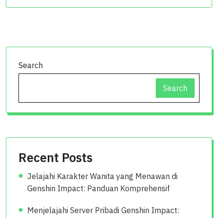
Search
Search
Recent Posts
Jelajahi Karakter Wanita yang Menawan di
Genshin Impact: Panduan Komprehensif
Menjelajahi Server Pribadi Genshin Impact: