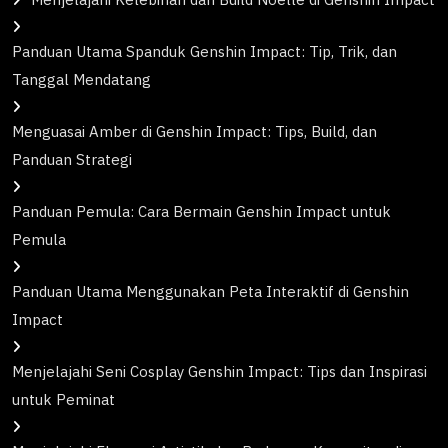
Panduan Utama Spanduk Genshin Impact: Tip, Trik, dan
Tanggal Mendatang
Menguasai Amber di Genshin Impact: Tips, Build, dan
Panduan Strategi
Panduan Pemula: Cara Bermain Genshin Impact untuk
Pemula
Panduan Utama Menggunakan Peta Interaktif di Genshin
Impact
Menjelajahi Seni Cosplay Genshin Impact: Tips dan Inspirasi
untuk Peminat