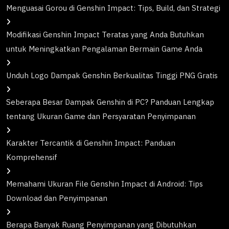
Menguasai Gorou di Genshin Impact: Tips, Build, dan Strategi
Modifikasi Genshin Impact Teratas yang Anda Butuhkan
untuk Meningkatkan Pengalaman Bermain Game Anda
Unduh Logo Dampak Genshin Berkualitas Tinggi PNG Gratis
Seberapa Besar Dampak Genshin di PC? Panduan Lengkap
tentang Ukuran Game dan Persyaratan Penyimpanan
Karakter Tercantik di Genshin Impact: Panduan
Komprehensif
Memahami Ukuran File Genshin Impact di Android: Tips
Download dan Penyimpanan
Berapa Banyak Ruang Penyimpanan yang Dibutuhkan