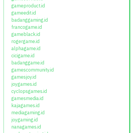
gameproduct.id
gameedit.id
badanggaming.id
francogame.id
gameblack.id
rogergame.id
alphagame.id
cicigame.id
badanggame.id
gamescommunity.id
gamesjoy.id
joygames.id
cyclopsgames.id
gamesmedia.id
kajagames.id
mediagaming.id
joygaming.id
nanagames.id