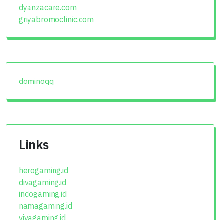
dyanzacare.com
griyabromoclinic.com
dominoqq
Links
herogaming.id
divagaming.id
indogaming.id
namagaming.id
vivagaming.id