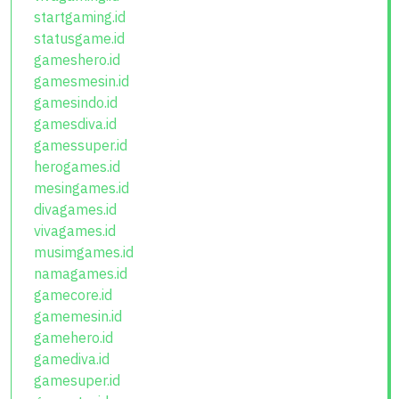
startgaming.id
statusgame.id
gameshero.id
gamesmesin.id
gamesindo.id
gamesdiva.id
gamessuper.id
herogames.id
mesingames.id
divagames.id
vivagames.id
musimgames.id
namagames.id
gamecore.id
gamemesin.id
gamehero.id
gamediva.id
gamesuper.id