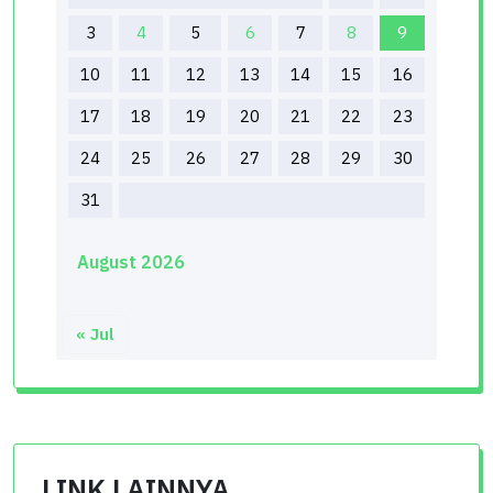
3
4
5
6
7
8
9
10
11
12
13
14
15
16
17
18
19
20
21
22
23
24
25
26
27
28
29
30
31
August 2026
« Jul
LINK LAINNYA