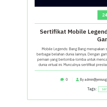
24
Sertifikat Mobile Legen
Gam
Mobile Legends: Bang Bang merupakan sa
berbagai belahan dunia lainnya. Dengan ga
pemain yang berlomba-lomba untuk mencapai
dunia virtual ini. Munculnya sertifikat pr
0
By
admin@jeniusg
Tags:
ser