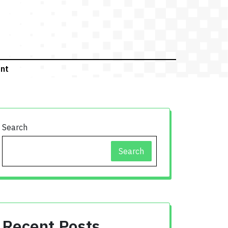
Search
for:
ant
Search
Search
Recent Posts