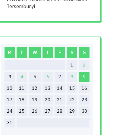
Tersembunyi
M
T
W
T
F
S
S
1
2
3
4
5
6
7
8
9
10
11
12
13
14
15
16
17
18
19
20
21
22
23
24
25
26
27
28
29
30
31