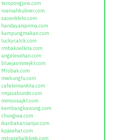
tempongpns.com
roemahkuliner.com
saoenkkito.com
handayaniprima.com
kampungmakan.com
luckycatck.com
rmbakoelkita.com
angelesehan.com
bluejasminejkt.com
Mrobak.com
miekungfu.com
cafetemankita.com
rmjasabundo.com
mimoosajkt.com
kembangkawung.com
chungiwa.com
ikanbakarcianjur.com
kpjisehat.com
mitrasehatklinik.com