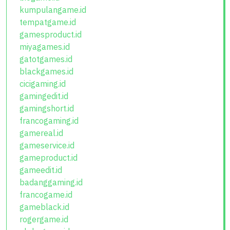
kumpulangame.id
tempatgame.id
gamesproduct.id
miyagames.id
gatotgames.id
blackgames.id
cicigaming.id
gamingedit.id
gamingshort.id
francogaming.id
gamereal.id
gameservice.id
gameproduct.id
gameedit.id
badanggaming.id
francogame.id
gameblack.id
rogergame.id