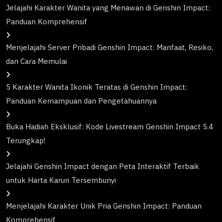
Jelajahi Karakter Wanita yang Menawan di Genshin Impact:
Panduan Komprehensif
Menjelajahi Server Pribadi Genshin Impact: Manfaat, Resiko,
dan Cara Memulai
5 Karakter Wanita Ikonik Teratas di Genshin Impact:
Panduan Kemampuan dan Pengetahuannya
Buka Hadiah Eksklusif: Kode Livestream Genshin Impact 5.4
Terungkap!
Jelajahi Genshin Impact dengan Peta Interaktif Terbaik
untuk Harta Karun Tersembunyi
Menjelajahi Karakter Unik Pria Genshin Impact: Panduan
Komprehensif