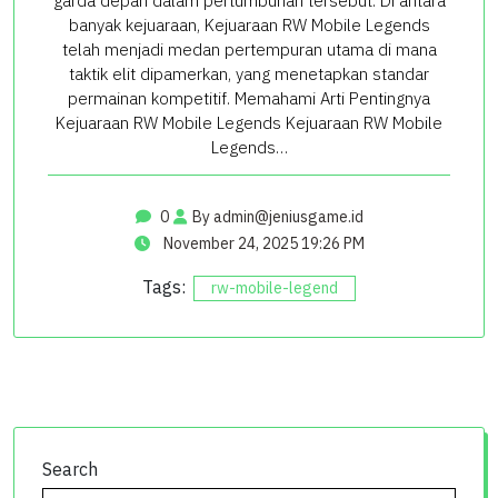
garda depan dalam pertumbuhan tersebut. Di antara
banyak kejuaraan, Kejuaraan RW Mobile Legends
telah menjadi medan pertempuran utama di mana
taktik elit dipamerkan, yang menetapkan standar
permainan kompetitif. Memahami Arti Pentingnya
Kejuaraan RW Mobile Legends Kejuaraan RW Mobile
Legends…
0
By
admin@jeniusgame.id
November 24, 2025 19:26 PM
Tags:
rw-mobile-legend
Search