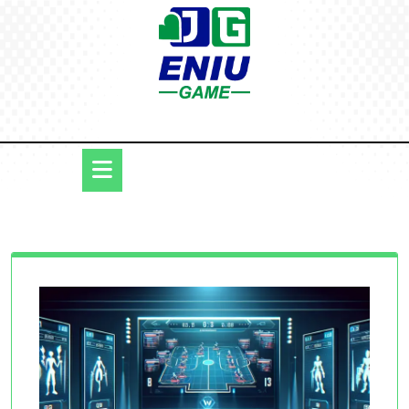
Skip
to
content
Search
for: