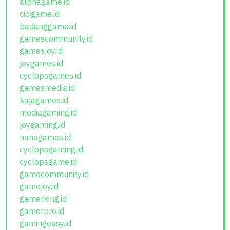
alphagame.id
cicigame.id
badanggame.id
gamescommunity.id
gamesjoy.id
joygames.id
cyclopsgames.id
gamesmedia.id
kajagames.id
mediagaming.id
joygaming.id
nanagames.id
cyclopsgaming.id
cyclopsgame.id
gamecommunity.id
gamejoy.id
gamerking.id
gamerpro.id
gamingeasy.id