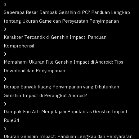
Seberapa Besar Dampak Genshin di PC? Panduan Lengkap
tentang Ukuran Game dan Persyaratan Penyimpanan
Karakter Tercantik di Genshin Impact: Panduan
Komprehensif
Memahami Ukuran File Genshin Impact di Android: Tips
Download dan Penyimpanan
Berapa Banyak Ruang Penyimpanan yang Dibutuhkan
Genshin Impact di Perangkat Android?
Dampak Fan Art: Menjelajahi Popularitas Genshin Impact
Rule34
Ukuran Genshin Impact: Panduan Lengkap dan Persyaratan