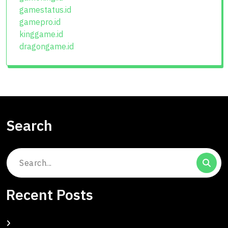
gamestatus.id
gamepro.id
kinggame.id
dragongame.id
Search
Search
for:
Recent Posts