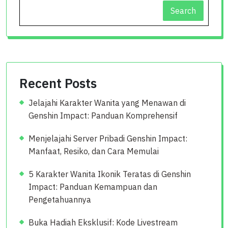
Search
Recent Posts
Jelajahi Karakter Wanita yang Menawan di
Genshin Impact: Panduan Komprehensif
Menjelajahi Server Pribadi Genshin Impact:
Manfaat, Resiko, dan Cara Memulai
5 Karakter Wanita Ikonik Teratas di Genshin
Impact: Panduan Kemampuan dan
Pengetahuannya
Buka Hadiah Eksklusif: Kode Livestream