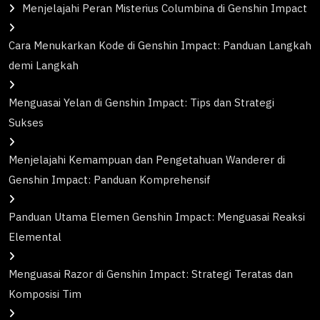
Menjelajahi Peran Misterius Columbina di Genshin Impact
Cara Menukarkan Kode di Genshin Impact: Panduan Langkah
demi Langkah
Menguasai Yelan di Genshin Impact: Tips dan Strategi
Sukses
Menjelajahi Kemampuan dan Pengetahuan Wanderer di
Genshin Impact: Panduan Komprehensif
Panduan Utama Elemen Genshin Impact: Menguasai Reaksi
Elemental
Menguasai Razor di Genshin Impact: Strategi Teratas dan
Komposisi Tim