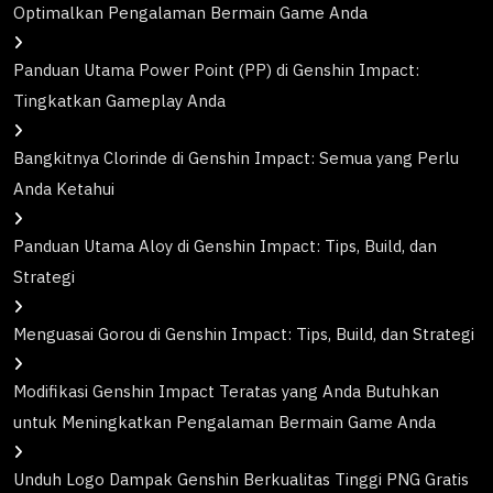
Optimalkan Pengalaman Bermain Game Anda
Panduan Utama Power Point (PP) di Genshin Impact:
Tingkatkan Gameplay Anda
Bangkitnya Clorinde di Genshin Impact: Semua yang Perlu
Anda Ketahui
Panduan Utama Aloy di Genshin Impact: Tips, Build, dan
Strategi
Menguasai Gorou di Genshin Impact: Tips, Build, dan Strategi
Modifikasi Genshin Impact Teratas yang Anda Butuhkan
untuk Meningkatkan Pengalaman Bermain Game Anda
Unduh Logo Dampak Genshin Berkualitas Tinggi PNG Gratis