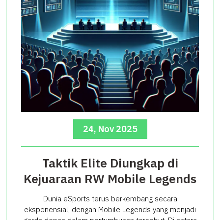
24, Nov 2025
Taktik Elite Diungkap di
Kejuaraan RW Mobile Legends
Dunia eSports terus berkembang secara
eksponensial, dengan Mobile Legends yang menjadi