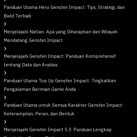
Panduan Utama Hero Genshin Impact: Tips, Strategi, dan
Build Terbaik
Menjelajahi Natlan: Apa yang Diharapkan dari Wilayah
Mendatang Genshin Impact
Menjelajahi Genshin Impact: Panduan Komprehensif
tentang Data dan Analisis
Panduan Utama Top Up Genshin Impact: Tingkatkan
Pengalaman Bermain Game Anda
Panduan Utama untuk Semua Karakter Genshin Impact:
Keterampilan, Peran, dan Bentuk
Menjelajahi Genshin Impact 5.3: Panduan Lengkap