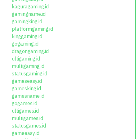
kaguragaming.id
gamingname.id
gamingking.id
platformgaming.id
kinggaming.id
gogaming.id
dragongaming.id
ultigaming.id
multigaming.id
statusgaming.id
gameseasy.id
gamesking.id
gamesname.id
gogames.id
ultigames.id
multigames.id
statusgames.id
gameeasy.id