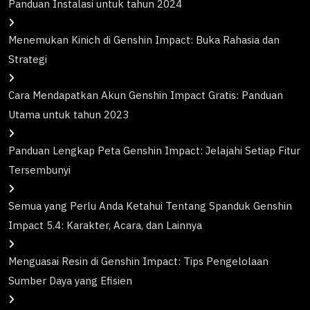
Panduan Instalasi untuk tahun 2024
Menemukan Kinich di Genshin Impact: Buka Rahasia dan
Strategi
Cara Mendapatkan Akun Genshin Impact Gratis: Panduan
Utama untuk tahun 2023
Panduan Lengkap Peta Genshin Impact: Jelajahi Setiap Fitur
Tersembunyi
Semua yang Perlu Anda Ketahui Tentang Spanduk Genshin
Impact 5.4: Karakter, Acara, dan Lainnya
Menguasai Resin di Genshin Impact: Tips Pengelolaan
Sumber Daya yang Efisien