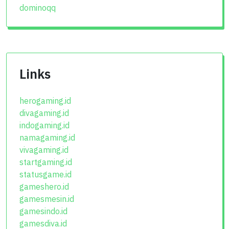
dominoqq
Links
herogaming.id
divagaming.id
indogaming.id
namagaming.id
vivagaming.id
startgaming.id
statusgame.id
gameshero.id
gamesmesin.id
gamesindo.id
gamesdiva.id