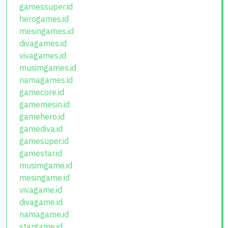
gamessuper.id
herogames.id
mesingames.id
divagames.id
vivagames.id
musimgames.id
namagames.id
gamecore.id
gamemesin.id
gamehero.id
gamediva.id
gamesuper.id
gamestar.id
musimgame.id
mesingame.id
vivagame.id
divagame.id
namagame.id
stargame.id