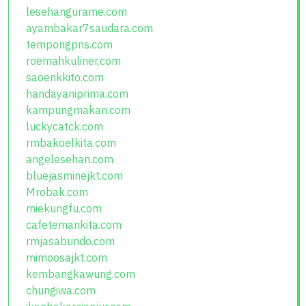
lesehangurame.com
ayambakar7saudara.com
tempongpns.com
roemahkuliner.com
saoenkkito.com
handayaniprima.com
kampungmakan.com
luckycatck.com
rmbakoelkita.com
angelesehan.com
bluejasminejkt.com
Mrobak.com
miekungfu.com
cafetemankita.com
rmjasabundo.com
mimoosajkt.com
kembangkawung.com
chungiwa.com