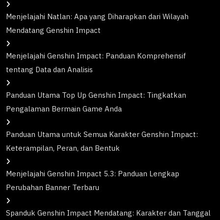
Menjelajahi Natlan: Apa yang Diharapkan dari Wilayah
Mendatang Genshin Impact
Menjelajahi Genshin Impact: Panduan Komprehensif
tentang Data dan Analisis
Panduan Utama Top Up Genshin Impact: Tingkatkan
Pengalaman Bermain Game Anda
Panduan Utama untuk Semua Karakter Genshin Impact:
Keterampilan, Peran, dan Bentuk
Menjelajahi Genshin Impact 5.3: Panduan Lengkap
Perubahan Banner Terbaru
Spanduk Genshin Impact Mendatang: Karakter dan Tanggal