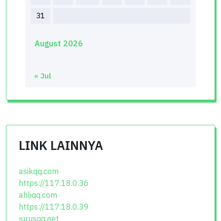
31
August 2026
« Jul
LINK LAINNYA
asikqq.com
https://117.18.0.36
ahliqq.com
https://117.18.0.39
jurusqq.net