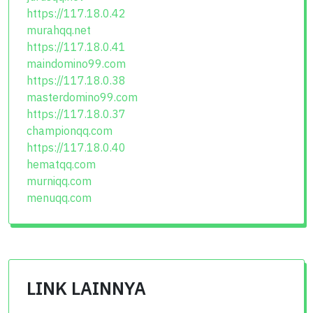
https://117.18.0.42
murahqq.net
https://117.18.0.41
maindomino99.com
https://117.18.0.38
masterdomino99.com
https://117.18.0.37
championqq.com
https://117.18.0.40
hematqq.com
murniqq.com
menuqq.com
LINK LAINNYA