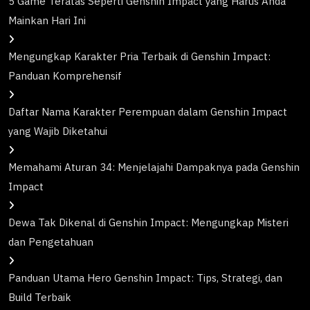
5 Game Teratas Seperti Genshin Impact yang Harus Anda
Mainkan Hari Ini
Mengungkap Karakter Pria Terbaik di Genshin Impact:
Panduan Komprehensif
Daftar Nama Karakter Perempuan dalam Genshin Impact
yang Wajib Diketahui
Memahami Aturan 34: Menjelajahi Dampaknya pada Genshin
Impact
Dewa Tak Dikenal di Genshin Impact: Mengungkap Misteri
dan Pengetahuan
Panduan Utama Hero Genshin Impact: Tips, Strategi, dan
Build Terbaik