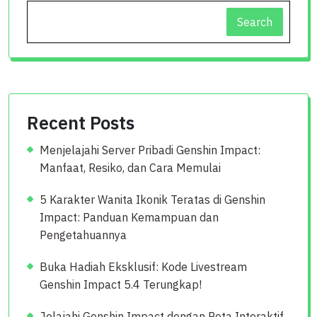
Search
Recent Posts
Menjelajahi Server Pribadi Genshin Impact:
Manfaat, Resiko, dan Cara Memulai
5 Karakter Wanita Ikonik Teratas di Genshin
Impact: Panduan Kemampuan dan
Pengetahuannya
Buka Hadiah Eksklusif: Kode Livestream
Genshin Impact 5.4 Terungkap!
Jelajahi Genshin Impact dengan Peta Interaktif