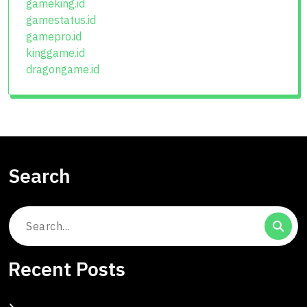
gameking.id
gamestatus.id
gamepro.id
kinggame.id
dragongame.id
Search
Search
for:
Recent Posts