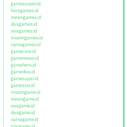
gamessuper.id
herogames.id
mesingames.id
divagames.id
vivagames.id
musimgames.id
namagames.id
gamecore.id
gamemesin.id
gamehero.id
gamediva.id
gamesuper.id
gamestar.id
musimgame.id
mesingame.id
vivagame.id
divagame.id
namagame.id
stargame.id