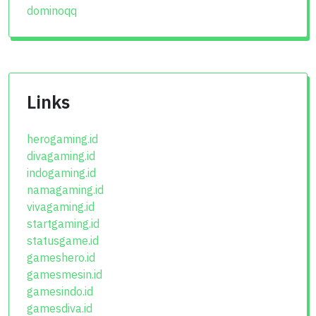
dominoqq
Links
herogaming.id
divagaming.id
indogaming.id
namagaming.id
vivagaming.id
startgaming.id
statusgame.id
gameshero.id
gamesmesin.id
gamesindo.id
gamesdiva.id