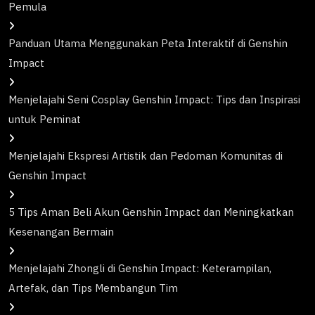
Pemula
Panduan Utama Menggunakan Peta Interaktif di Genshin
Impact
Menjelajahi Seni Cosplay Genshin Impact: Tips dan Inspirasi
untuk Peminat
Menjelajahi Ekspresi Artistik dan Pedoman Komunitas di
Genshin Impact
5 Tips Aman Beli Akun Genshin Impact dan Meningkatkan
Kesenangan Bermain
Menjelajahi Zhongli di Genshin Impact: Keterampilan,
Artefak, dan Tips Membangun Tim