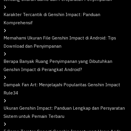
Karakter Tercantik di Genshin Impact: Panduan
Komprehensif
Memahami Ukuran File Genshin Impact di Android: Tips
Download dan Penyimpanan
Berapa Banyak Ruang Penyimpanan yang Dibutuhkan
Genshin Impact di Perangkat Android?
Dampak Fan Art: Menjelajahi Popularitas Genshin Impact
Rule34
Ukuran Genshin Impact: Panduan Lengkap dan Persyaratan
Sistem untuk Pemain Terbaru