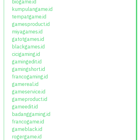
biogame.id
kumpulangame.id
tempatgame.id
gamesproduct.id
miyagames.id
gatotgames.id
blackgames.id
cicigaming.id
gamingedit.id
gamingshort.id
francogaming.id
gamereal.id
gameservice.id
gameproduct.id
gameedit.id
badanggaming.id
francogame.id
gameblack.id
rogergame.id