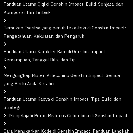
Panduan Utama Qiqi di Genshin Impact: Build, Senjata, dan
Komposisi Tim Terbaik
Temukan Tsaritsa yang penuh teka-teki di Genshin Impact:
Pengetahuan, Kekuatan, dan Pengaruh
Panduan Utama Karakter Baru di Genshin Impact:
Kemampuan, Tanggal Rilis, dan Tip
Mengungkap Misteri Arlecchino Genshin Impact: Semua
yang Perlu Anda Ketahui
Panduan Utama Kaeya di Genshin Impact: Tips, Build, dan
Strategi
Menjelajahi Peran Misterius Columbina di Genshin Impact
Cara Menukarkan Kode di Genshin Impact: Panduan Langkah