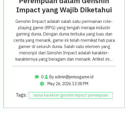
Perempuan dalam Genshin
Impact yang Wajib Diketahui
Genshin Impact adalah salah satu permainan role-
playing game (RPG) yang tengah merajai industri
gaming dunia. Dengan dunia terbuka yang luas dan
cerita yang menarik, game ini telah memikat hati para
gamer di seluruh dunia. Salah satu elemen yang
menonjol dari Genshin Impact adalah karakter-
karakternya yang beragam dan menarik. Artikel ini…
0
By
admin@jeniusgame.id
May 26, 2026 13:38 PM
Tags:
nama karakter genshin impact perempuan