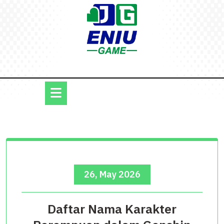
Skip
to
content
Search
for:
26, May 2026
Daftar Nama Karakter