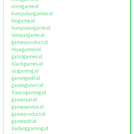
omnigame.id
kumpulangames.id
biogame.id
kumpulangame.id
tempatgame.id
gamesproduct.id
miyagames.id
gatotgames.id
blackgames.id
cicigaming.id
gamingedit.id
gamingshort.id
francogaming.id
gamereal.id
gameservice.id
gameproduct.id
gameedit.id
badanggaming.id