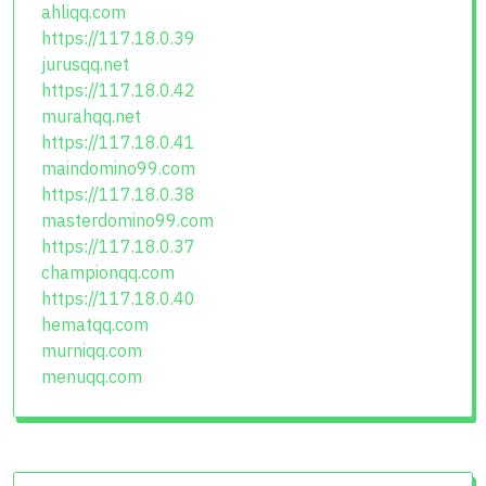
ahliqq.com
https://117.18.0.39
jurusqq.net
https://117.18.0.42
murahqq.net
https://117.18.0.41
maindomino99.com
https://117.18.0.38
masterdomino99.com
https://117.18.0.37
championqq.com
https://117.18.0.40
hematqq.com
murniqq.com
menuqq.com