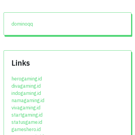
dominoqq
Links
herogaming.id
divagaming.id
indogaming.id
namagaming.id
vivagaming.id
startgaming.id
statusgame.id
gameshero.id