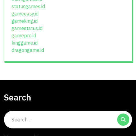
statusgames.id
gameeasy.id
gameking.id
gamestatus.id
gamepro.id
kinggame.id
dragongame.id
Search
Search
for: