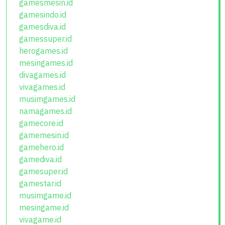
gamesmesin.id
gamesindo.id
gamesdiva.id
gamessuper.id
herogames.id
mesingames.id
divagames.id
vivagames.id
musimgames.id
namagames.id
gamecore.id
gamemesin.id
gamehero.id
gamediva.id
gamesuper.id
gamestar.id
musimgame.id
mesingame.id
vivagame.id