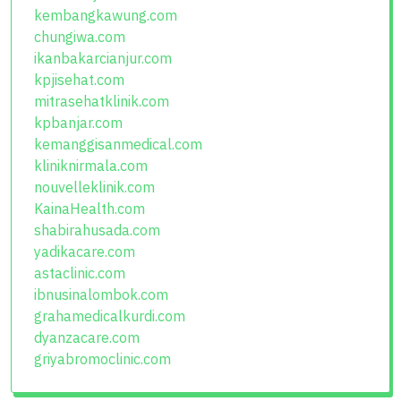
kembangkawung.com
chungiwa.com
ikanbakarcianjur.com
kpjisehat.com
mitrasehatklinik.com
kpbanjar.com
kemanggisanmedical.com
kliniknirmala.com
nouvelleklinik.com
KainaHealth.com
shabirahusada.com
yadikacare.com
astaclinic.com
ibnusinalombok.com
grahamedicalkurdi.com
dyanzacare.com
griyabromoclinic.com