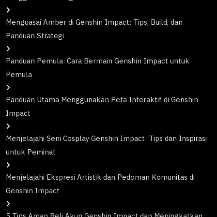
Menguasai Amber di Genshin Impact: Tips, Build, dan
Panduan Strategi
Panduan Pemula: Cara Bermain Genshin Impact untuk
Pemula
Panduan Utama Menggunakan Peta Interaktif di Genshin
Impact
Menjelajahi Seni Cosplay Genshin Impact: Tips dan Inspirasi
untuk Peminat
Menjelajahi Ekspresi Artistik dan Pedoman Komunitas di
Genshin Impact
5 Tips Aman Beli Akun Genshin Impact dan Meningkatkan