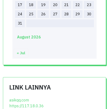
17
18
19
20
21
22
23
24
25
26
27
28
29
30
31
August 2026
« Jul
LINK LAINNYA
asikqq.com
https://117.18.0.36