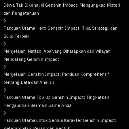
Dewa Tak Dikenal di Genshin Impact: Mengungkap Misteri
dan Pengetahuan
Panduan Utama Hero Genshin Impact: Tips, Strategi, dan
Build Terbaik
Menjelajahi Natlan: Apa yang Diharapkan dari Wilayah
Mendatang Genshin Impact
Menjelajahi Genshin Impact: Panduan Komprehensif
tentang Data dan Analisis
Panduan Utama Top Up Genshin Impact: Tingkatkan
Pengalaman Bermain Game Anda
Panduan Utama untuk Semua Karakter Genshin Impact:
Keterampilan, Peran, dan Bentuk