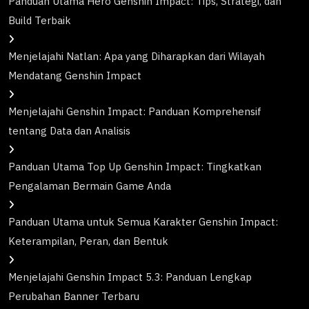
Panduan Utama Hero Genshin Impact: Tips, Strategi, dan
Build Terbaik
Menjelajahi Natlan: Apa yang Diharapkan dari Wilayah
Mendatang Genshin Impact
Menjelajahi Genshin Impact: Panduan Komprehensif
tentang Data dan Analisis
Panduan Utama Top Up Genshin Impact: Tingkatkan
Pengalaman Bermain Game Anda
Panduan Utama untuk Semua Karakter Genshin Impact:
Keterampilan, Peran, dan Bentuk
Menjelajahi Genshin Impact 5.3: Panduan Lengkap
Perubahan Banner Terbaru