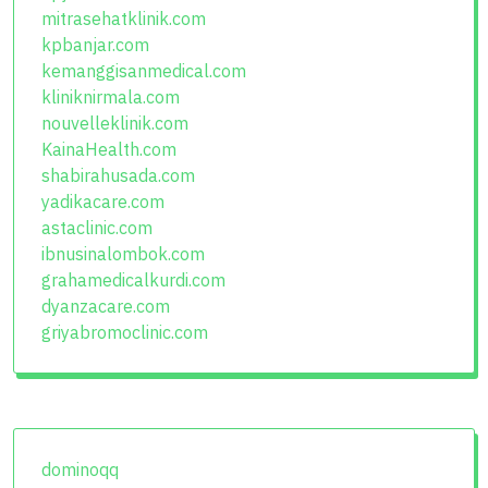
mitrasehatklinik.com
kpbanjar.com
kemanggisanmedical.com
kliniknirmala.com
nouvelleklinik.com
KainaHealth.com
shabirahusada.com
yadikacare.com
astaclinic.com
ibnusinalombok.com
grahamedicalkurdi.com
dyanzacare.com
griyabromoclinic.com
dominoqq