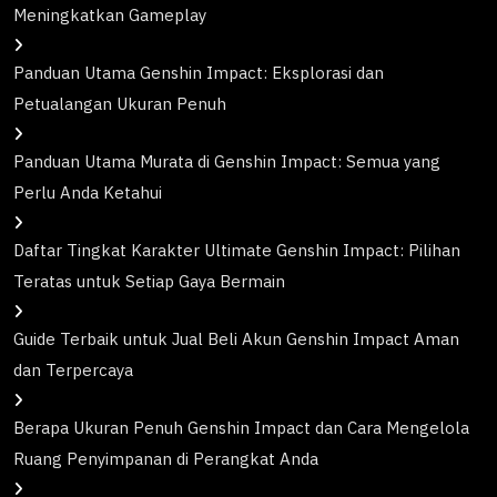
Meningkatkan Gameplay
Panduan Utama Genshin Impact: Eksplorasi dan
Petualangan Ukuran Penuh
Panduan Utama Murata di Genshin Impact: Semua yang
Perlu Anda Ketahui
Daftar Tingkat Karakter Ultimate Genshin Impact: Pilihan
Teratas untuk Setiap Gaya Bermain
Guide Terbaik untuk Jual Beli Akun Genshin Impact Aman
dan Terpercaya
Berapa Ukuran Penuh Genshin Impact dan Cara Mengelola
Ruang Penyimpanan di Perangkat Anda