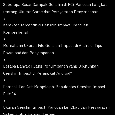
Seberapa Besar Dampak Genshin di PC? Panduan Lengkap
tentang Ukuran Game dan Persyaratan Penyimpanan
Karakter Tercantik di Genshin Impact: Panduan
Komprehensif
Memahami Ukuran File Genshin Impact di Android: Tips
Download dan Penyimpanan
Berapa Banyak Ruang Penyimpanan yang Dibutuhkan
Genshin Impact di Perangkat Android?
Dampak Fan Art: Menjelajahi Popularitas Genshin Impact
Rule34
Ukuran Genshin Impact: Panduan Lengkap dan Persyaratan
Sistem untuk Pemain Terbaru