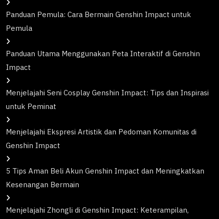
Panduan Pemula: Cara Bermain Genshin Impact untuk
Pemula
Panduan Utama Menggunakan Peta Interaktif di Genshin
Impact
Menjelajahi Seni Cosplay Genshin Impact: Tips dan Inspirasi
untuk Peminat
Menjelajahi Ekspresi Artistik dan Pedoman Komunitas di
Genshin Impact
5 Tips Aman Beli Akun Genshin Impact dan Meningkatkan
Kesenangan Bermain
Menjelajahi Zhongli di Genshin Impact: Keterampilan,