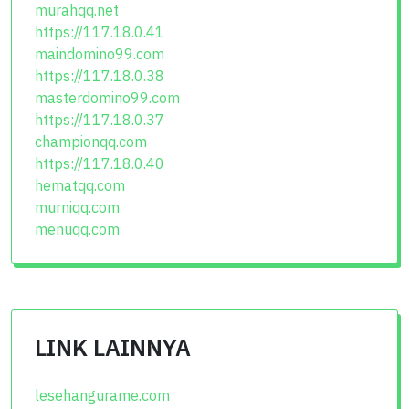
murahqq.net
https://117.18.0.41
maindomino99.com
https://117.18.0.38
masterdomino99.com
https://117.18.0.37
championqq.com
https://117.18.0.40
hematqq.com
murniqq.com
menuqq.com
LINK LAINNYA
lesehangurame.com