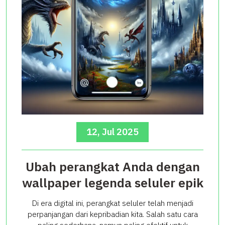
12, Jul 2025
Ubah perangkat Anda dengan
wallpaper legenda seluler epik
Di era digital ini, perangkat seluler telah menjadi
perpanjangan dari kepribadian kita. Salah satu cara