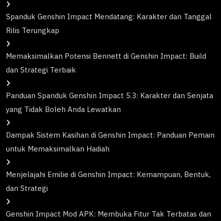
Spanduk Genshin Impact Mendatang: Karakter dan Tanggal
Rilis Terungkap
Memaksimalkan Potensi Bennett di Genshin Impact: Build
dan Strategi Terbaik
Panduan Spanduk Genshin Impact 5.3: Karakter dan Senjata
yang Tidak Boleh Anda Lewatkan
Dampak Sistem Kasihan di Genshin Impact: Panduan Pemain
untuk Memaksimalkan Hadiah
Menjelajahi Emilie di Genshin Impact: Kemampuan, Bentuk,
dan Strategi
Genshin Impact Mod APK: Membuka Fitur Tak Terbatas dan