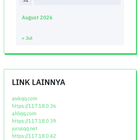
August 2026
« Jul
LINK LAINNYA
asikqq.com
https://117.18.0.36
ahliqq.com
https://117.18.0.39
jurusqq.net
https://117.18.0.42