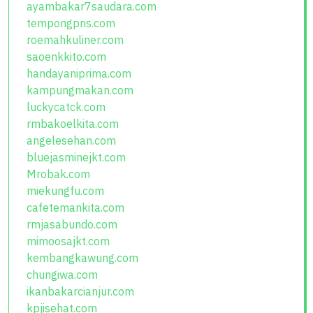
ayambakar7saudara.com
tempongpns.com
roemahkuliner.com
saoenkkito.com
handayaniprima.com
kampungmakan.com
luckycatck.com
rmbakoelkita.com
angelesehan.com
bluejasminejkt.com
Mrobak.com
miekungfu.com
cafetemankita.com
rmjasabundo.com
mimoosajkt.com
kembangkawung.com
chungiwa.com
ikanbakarcianjur.com
kpjisehat.com