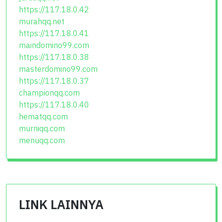
https://117.18.0.42
murahqq.net
https://117.18.0.41
maindomino99.com
https://117.18.0.38
masterdomino99.com
https://117.18.0.37
championqq.com
https://117.18.0.40
hematqq.com
murniqq.com
menuqq.com
LINK LAINNYA