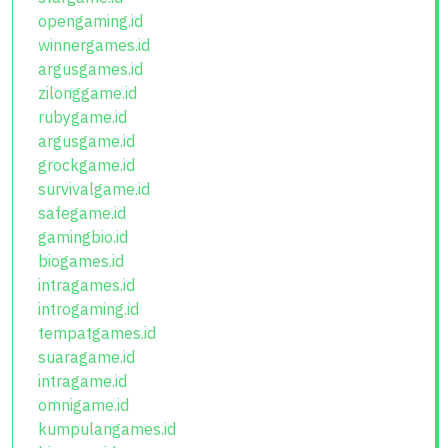
opengaming.id
winnergames.id
argusgames.id
zilonggame.id
rubygame.id
argusgame.id
grockgame.id
survivalgame.id
safegame.id
gamingbio.id
biogames.id
intragames.id
introgaming.id
tempatgames.id
suaragame.id
intragame.id
omnigame.id
kumpulangames.id