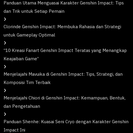
Panduan Utama Menguasai Karakter Genshin Impact: Tips
dan Trik untuk Setiap Pemain
Clorinde Genshin Impact: Membuka Rahasia dan Strategi
untuk Gameplay Optimal
“10 Kreasi Fanart Genshin Impact Teratas yang Menangkap
Keajaiban Game”
Menjelajahi Mavuika di Genshin Impact: Tips, Strategi, dan
Komposisi Tim Terbaik
Menjelajahi Chiori di Genshin Impact: Kemampuan, Bentuk,
dan Pengetahuan
Panduan Shenhe: Kuasai Seni Cryo dengan Karakter Genshin
Impact Ini