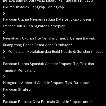
Berapa Banyak Data yang Dibutuhkan Genshin Impact?
Ukuran Instalasi Lengkap Terungkap
Panduan Utama Memanfaatkan Data Lengkap di Genshin
Impact untuk Peningkatan Gameplay
Memahami Ukuran File Genshin Impact: Berapa Banyak
Ruang yang Benar-Benar Anda Butuhkan?
Menjelajahi Kelebihan dan Build Noelle di Genshin Impact
Panduan Utama Spanduk Genshin Impact: Tip, Trik, dan
Tanggal Mendatang
Menguasai Amber di Genshin Impact: Tips, Build, dan
Panduan Strategi
Panduan Pemula: Cara Bermain Genshin Impact untuk