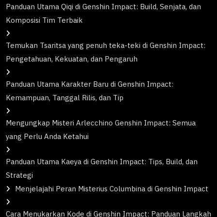
Panduan Utama Qiqi di Genshin Impact: Build, Senjata, dan
Komposisi Tim Terbaik
Temukan Tsaritsa yang penuh teka-teki di Genshin Impact:
Pengetahuan, Kekuatan, dan Pengaruh
Panduan Utama Karakter Baru di Genshin Impact:
Kemampuan, Tanggal Rilis, dan Tip
Mengungkap Misteri Arlecchino Genshin Impact: Semua
yang Perlu Anda Ketahui
Panduan Utama Kaeya di Genshin Impact: Tips, Build, dan
Strategi
Menjelajahi Peran Misterius Columbina di Genshin Impact
Cara Menukarkan Kode di Genshin Impact: Panduan Langkah