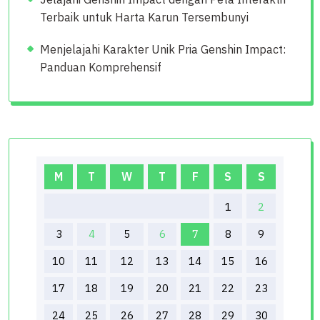
Terbaik untuk Harta Karun Tersembunyi
Menjelajahi Karakter Unik Pria Genshin Impact:
Panduan Komprehensif
M
T
W
T
F
S
S
1
2
3
4
5
6
7
8
9
10
11
12
13
14
15
16
17
18
19
20
21
22
23
24
25
26
27
28
29
30