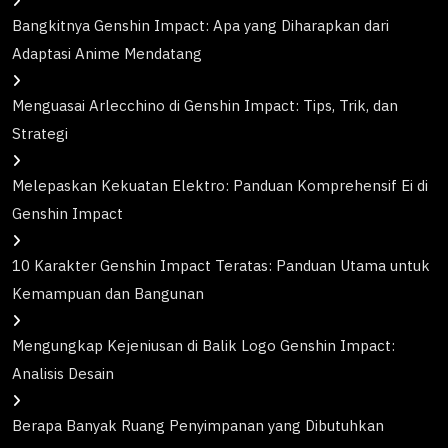
Bangkitnya Genshin Impact: Apa yang Diharapkan dari
Adaptasi Anime Mendatang
Menguasai Arlecchino di Genshin Impact: Tips, Trik, dan
Strategi
Melepaskan Kekuatan Elektro: Panduan Komprehensif Ei di
Genshin Impact
10 Karakter Genshin Impact Teratas: Panduan Utama untuk
Kemampuan dan Bangunan
Mengungkap Kejeniusan di Balik Logo Genshin Impact:
Analisis Desain
Berapa Banyak Ruang Penyimpanan yang Dibutuhkan