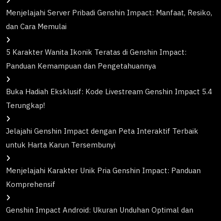
Menjelajahi Server Pribadi Genshin Impact: Manfaat, Resiko,
dan Cara Memulai
5 Karakter Wanita Ikonik Teratas di Genshin Impact:
Panduan Kemampuan dan Pengetahuannya
Buka Hadiah Eksklusif: Kode Livestream Genshin Impact 5.4
Terungkap!
Jelajahi Genshin Impact dengan Peta Interaktif Terbaik
untuk Harta Karun Tersembunyi
Menjelajahi Karakter Unik Pria Genshin Impact: Panduan
Komprehensif
Genshin Impact Android: Ukuran Unduhan Optimal dan