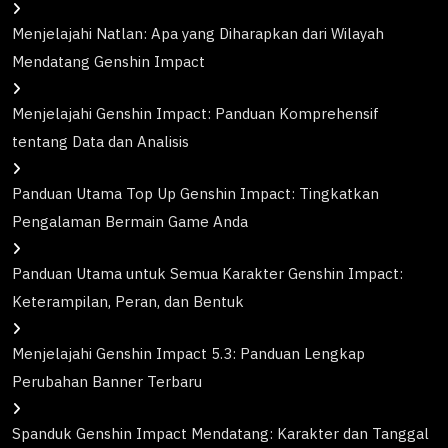
Menjelajahi Natlan: Apa yang Diharapkan dari Wilayah
Mendatang Genshin Impact
Menjelajahi Genshin Impact: Panduan Komprehensif
tentang Data dan Analisis
Panduan Utama Top Up Genshin Impact: Tingkatkan
Pengalaman Bermain Game Anda
Panduan Utama untuk Semua Karakter Genshin Impact:
Keterampilan, Peran, dan Bentuk
Menjelajahi Genshin Impact 5.3: Panduan Lengkap
Perubahan Banner Terbaru
Spanduk Genshin Impact Mendatang: Karakter dan Tanggal