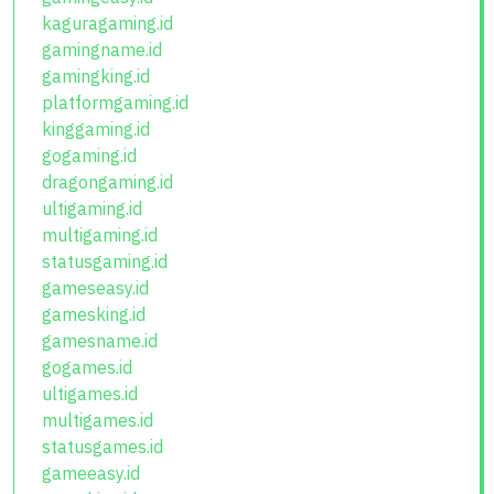
kaguragaming.id
gamingname.id
gamingking.id
platformgaming.id
kinggaming.id
gogaming.id
dragongaming.id
ultigaming.id
multigaming.id
statusgaming.id
gameseasy.id
gamesking.id
gamesname.id
gogames.id
ultigames.id
multigames.id
statusgames.id
gameeasy.id