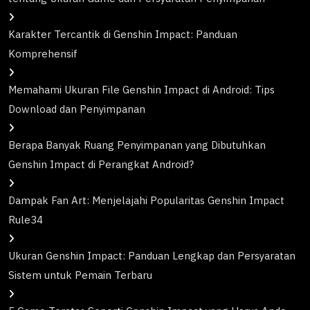
Karakter Tercantik di Genshin Impact: Panduan
Komprehensif
Memahami Ukuran File Genshin Impact di Android: Tips
Download dan Penyimpanan
Berapa Banyak Ruang Penyimpanan yang Dibutuhkan
Genshin Impact di Perangkat Android?
Dampak Fan Art: Menjelajahi Popularitas Genshin Impact
Rule34
Ukuran Genshin Impact: Panduan Lengkap dan Persyaratan
Sistem untuk Pemain Terbaru