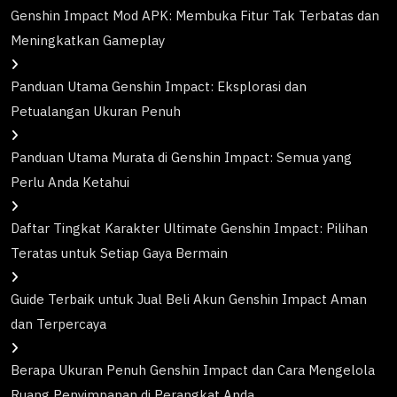
Genshin Impact Mod APK: Membuka Fitur Tak Terbatas dan
Meningkatkan Gameplay
Panduan Utama Genshin Impact: Eksplorasi dan
Petualangan Ukuran Penuh
Panduan Utama Murata di Genshin Impact: Semua yang
Perlu Anda Ketahui
Daftar Tingkat Karakter Ultimate Genshin Impact: Pilihan
Teratas untuk Setiap Gaya Bermain
Guide Terbaik untuk Jual Beli Akun Genshin Impact Aman
dan Terpercaya
Berapa Ukuran Penuh Genshin Impact dan Cara Mengelola
Ruang Penyimpanan di Perangkat Anda