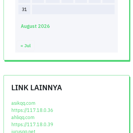
31
August 2026
« Jul
LINK LAINNYA
asikqq.com
https://117.18.0.36
ahliqq.com
https://117.18.0.39
jurusqq.net