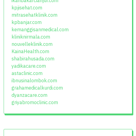
ikanbakarcianjur.com
kpjisehat.com
mitrasehatklinik.com
kpbanjar.com
kemanggisanmedical.com
kliniknirmala.com
nouvelleklinik.com
KainaHealth.com
shabirahusada.com
yadikacare.com
astaclinic.com
ibnusinalombok.com
grahamedicalkurdi.com
dyanzacare.com
griyabromoclinic.com