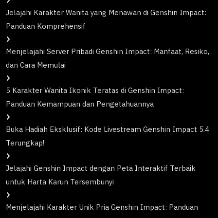
Jelajahi Karakter Wanita yang Menawan di Genshin Impact:
Panduan Komprehensif
Menjelajahi Server Pribadi Genshin Impact: Manfaat, Resiko,
dan Cara Memulai
5 Karakter Wanita Ikonik Teratas di Genshin Impact:
Panduan Kemampuan dan Pengetahuannya
Buka Hadiah Eksklusif: Kode Livestream Genshin Impact 5.4
Terungkap!
Jelajahi Genshin Impact dengan Peta Interaktif Terbaik
untuk Harta Karun Tersembunyi
Menjelajahi Karakter Unik Pria Genshin Impact: Panduan