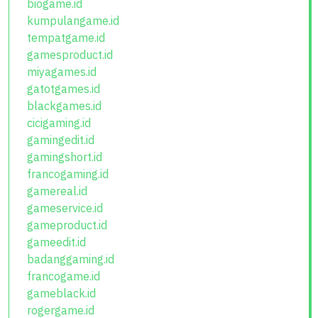
biogame.id
kumpulangame.id
tempatgame.id
gamesproduct.id
miyagames.id
gatotgames.id
blackgames.id
cicigaming.id
gamingedit.id
gamingshort.id
francogaming.id
gamereal.id
gameservice.id
gameproduct.id
gameedit.id
badanggaming.id
francogame.id
gameblack.id
rogergame.id