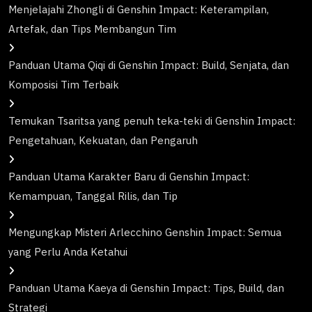
Menjelajahi Zhongli di Genshin Impact: Keterampilan,
Artefak, dan Tips Membangun Tim
Panduan Utama Qiqi di Genshin Impact: Build, Senjata, dan
Komposisi Tim Terbaik
Temukan Tsaritsa yang penuh teka-teki di Genshin Impact:
Pengetahuan, Kekuatan, dan Pengaruh
Panduan Utama Karakter Baru di Genshin Impact:
Kemampuan, Tanggal Rilis, dan Tip
Mengungkap Misteri Arlecchino Genshin Impact: Semua
yang Perlu Anda Ketahui
Panduan Utama Kaeya di Genshin Impact: Tips, Build, dan
Strategi