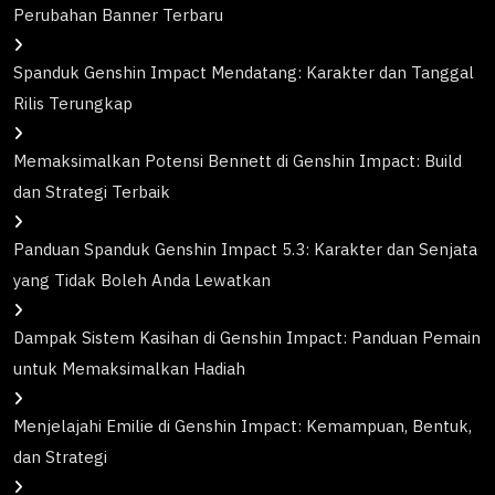
Perubahan Banner Terbaru
Spanduk Genshin Impact Mendatang: Karakter dan Tanggal
Rilis Terungkap
Memaksimalkan Potensi Bennett di Genshin Impact: Build
dan Strategi Terbaik
Panduan Spanduk Genshin Impact 5.3: Karakter dan Senjata
yang Tidak Boleh Anda Lewatkan
Dampak Sistem Kasihan di Genshin Impact: Panduan Pemain
untuk Memaksimalkan Hadiah
Menjelajahi Emilie di Genshin Impact: Kemampuan, Bentuk,
dan Strategi