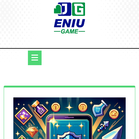
Skip
to
content
Search
for: