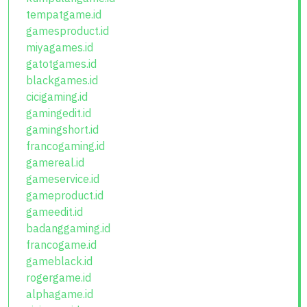
tempatgame.id
gamesproduct.id
miyagames.id
gatotgames.id
blackgames.id
cicigaming.id
gamingedit.id
gamingshort.id
francogaming.id
gamereal.id
gameservice.id
gameproduct.id
gameedit.id
badanggaming.id
francogame.id
gameblack.id
rogergame.id
alphagame.id