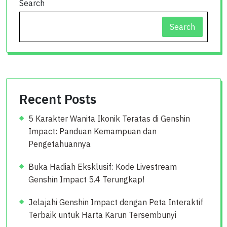
Search
Search
Recent Posts
5 Karakter Wanita Ikonik Teratas di Genshin
Impact: Panduan Kemampuan dan
Pengetahuannya
Buka Hadiah Eksklusif: Kode Livestream
Genshin Impact 5.4 Terungkap!
Jelajahi Genshin Impact dengan Peta Interaktif
Terbaik untuk Harta Karun Tersembunyi