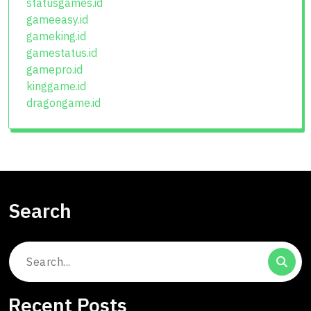
statusgames.id
gameeasy.id
gameking.id
gamestatus.id
gamepro.id
kinggame.id
dragongame.id
Search
Search
for:
Recent Posts