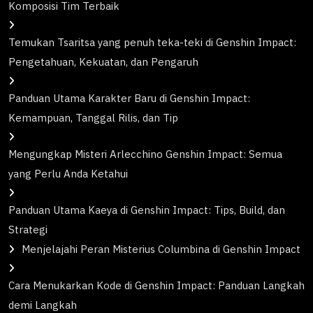
Komposisi Tim Terbaik
Temukan Tsaritsa yang penuh teka-teki di Genshin Impact:
Pengetahuan, Kekuatan, dan Pengaruh
Panduan Utama Karakter Baru di Genshin Impact:
Kemampuan, Tanggal Rilis, dan Tip
Mengungkap Misteri Arlecchino Genshin Impact: Semua
yang Perlu Anda Ketahui
Panduan Utama Kaeya di Genshin Impact: Tips, Build, dan
Strategi
Menjelajahi Peran Misterius Columbina di Genshin Impact
Cara Menukarkan Kode di Genshin Impact: Panduan Langkah
demi Langkah