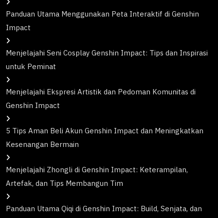
Panduan Utama Menggunakan Peta Interaktif di Genshin
Impact
Menjelajahi Seni Cosplay Genshin Impact: Tips dan Inspirasi
untuk Peminat
Menjelajahi Ekspresi Artistik dan Pedoman Komunitas di
Genshin Impact
5 Tips Aman Beli Akun Genshin Impact dan Meningkatkan
Kesenangan Bermain
Menjelajahi Zhongli di Genshin Impact: Keterampilan,
Artefak, dan Tips Membangun Tim
Panduan Utama Qiqi di Genshin Impact: Build, Senjata, dan