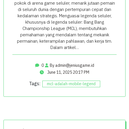
pokok di arena game seluler, menarik jutaan pemain
di seluruh dunia dengan pertempuran cepat dan
kedalaman strategis. Menguasai legenda seluler,
khususnya di legenda seluler: Bang Bang
Championship League (MCL), membutuhkan
pemahaman yang mendalam tentang mekanik
permainan, keterampilan pahlawan, dan kerja tim.
Dalam artikel…
0
By
admin@jeniusgame.id
June 11, 2025 20:17 PM
Tags:
mcl-adalah-mobile-legend