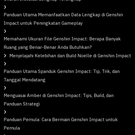
Panduan Utama Memanfaatkan Data Lengkap di Genshin
Impact untuk Peningkatan Gameplay
Memahami Ukuran File Genshin Impact: Berapa Banyak
Ruang yang Benar-Benar Anda Butuhkan?
Menjelajahi Kelebihan dan Build Noelle di Genshin Impact
Panduan Utama Spanduk Genshin Impact: Tip, Trik, dan
Tanggal Mendatang
Menguasai Amber di Genshin Impact: Tips, Build, dan
Panduan Strategi
Panduan Pemula: Cara Bermain Genshin Impact untuk
Pemula