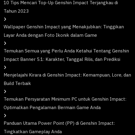
10 Tips Mencari Top-Up Genshin Impact Terjangkau di
Tahun 2023
Wallpaper Genshin Impact yang Menakjubkan: Tinggikan
Layar Anda dengan Foto Ikonik dalam Game
Temukan Semua yang Perlu Anda Ketahui Tentang Genshin
Impact Banner 5.1: Karakter, Tanggal Rilis, dan Prediksi
Menjelajahi Kirara di Genshin Impact: Kemampuan, Lore, dan
Build Terbaik
Temukan Persyaratan Minimum PC untuk Genshin Impact:
Optimalkan Pengalaman Bermain Game Anda
Panduan Utama Power Point (PP) di Genshin Impact:
Tingkatkan Gameplay Anda