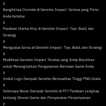
Bangkitnya Clorinde di Genshin Impact: Semua yang Perlu
Anda Ketahui
Panduan Utama Aloy di Genshin Impact: Tips, Build, dan
Strategi
Menguasai Gorou di Genshin Impact: Tips, Build, dan Strategi
Modifikasi Genshin Impact Teratas yang Anda Butuhkan
untuk Meningkatkan Pengalaman Bermain Game Anda
Unduh Logo Dampak Genshin Berkualitas Tinggi PNG Gratis
Seberapa Besar Dampak Genshin di PC? Panduan Lengkap
tentang Ukuran Game dan Persyaratan Penyimpanan