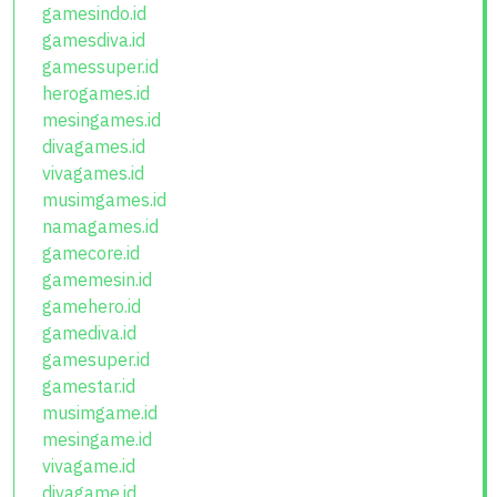
gamesindo.id
gamesdiva.id
gamessuper.id
herogames.id
mesingames.id
divagames.id
vivagames.id
musimgames.id
namagames.id
gamecore.id
gamemesin.id
gamehero.id
gamediva.id
gamesuper.id
gamestar.id
musimgame.id
mesingame.id
vivagame.id
divagame.id