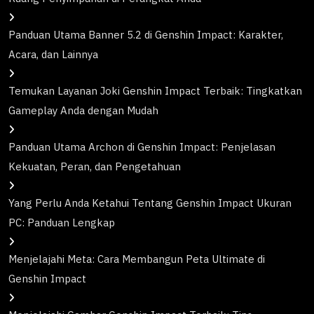
Panduan Utama Banner 5.2 di Genshin Impact: Karakter,
Acara, dan Lainnya
Temukan Layanan Joki Genshin Impact Terbaik: Tingkatkan
Gameplay Anda dengan Mudah
Panduan Utama Archon di Genshin Impact: Penjelasan
Kekuatan, Peran, dan Pengetahuan
Yang Perlu Anda Ketahui Tentang Genshin Impact Ukuran
PC: Panduan Lengkap
Menjelajahi Meta: Cara Membangun Peta Ultimate di
Genshin Impact