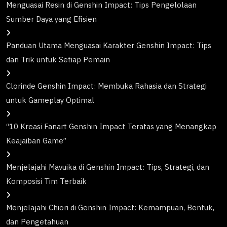
Menguasai Resin di Genshin Impact: Tips Pengelolaan
Sumber Daya yang Efisien
Panduan Utama Menguasai Karakter Genshin Impact: Tips
dan Trik untuk Setiap Pemain
Clorinde Genshin Impact: Membuka Rahasia dan Strategi
untuk Gameplay Optimal
“10 Kreasi Fanart Genshin Impact Teratas yang Menangkap
Keajaiban Game”
Menjelajahi Mavuika di Genshin Impact: Tips, Strategi, dan
Komposisi Tim Terbaik
Menjelajahi Chiori di Genshin Impact: Kemampuan, Bentuk,
dan Pengetahuan