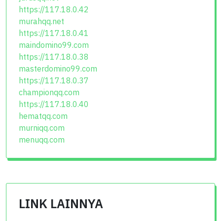
https://117.18.0.42
murahqq.net
https://117.18.0.41
maindomino99.com
https://117.18.0.38
masterdomino99.com
https://117.18.0.37
championqq.com
https://117.18.0.40
hematqq.com
murniqq.com
menuqq.com
LINK LAINNYA