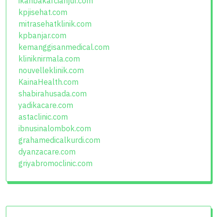
ikanbakarcianjur.com
kpjisehat.com
mitrasehatklinik.com
kpbanjar.com
kemanggisanmedical.com
kliniknirmala.com
nouvelleklinik.com
KainaHealth.com
shabirahusada.com
yadikacare.com
astaclinic.com
ibnusinalombok.com
grahamedicalkurdi.com
dyanzacare.com
griyabromoclinic.com