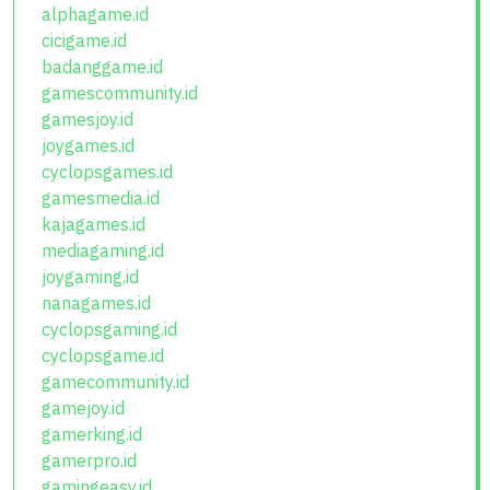
alphagame.id
cicigame.id
badanggame.id
gamescommunity.id
gamesjoy.id
joygames.id
cyclopsgames.id
gamesmedia.id
kajagames.id
mediagaming.id
joygaming.id
nanagames.id
cyclopsgaming.id
cyclopsgame.id
gamecommunity.id
gamejoy.id
gamerking.id
gamerpro.id
gamingeasy.id