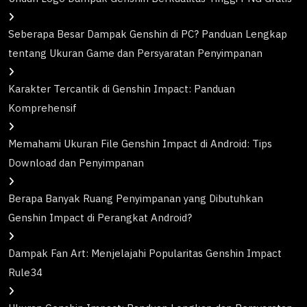
Seberapa Besar Dampak Genshin di PC? Panduan Lengkap
tentang Ukuran Game dan Persyaratan Penyimpanan
Karakter Tercantik di Genshin Impact: Panduan
Komprehensif
Memahami Ukuran File Genshin Impact di Android: Tips
Download dan Penyimpanan
Berapa Banyak Ruang Penyimpanan yang Dibutuhkan
Genshin Impact di Perangkat Android?
Dampak Fan Art: Menjelajahi Popularitas Genshin Impact
Rule34