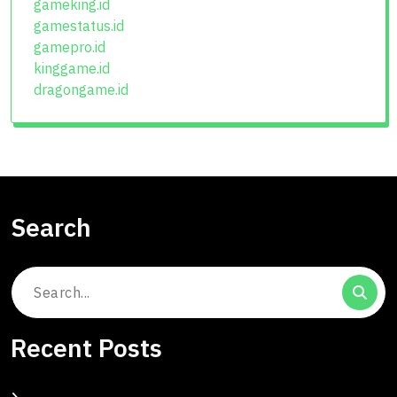
gameking.id
gamestatus.id
gamepro.id
kinggame.id
dragongame.id
Search
Search
for:
Recent Posts