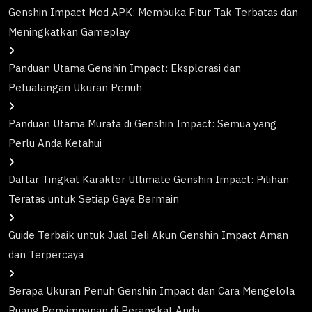
Genshin Impact Mod APK: Membuka Fitur Tak Terbatas dan
Meningkatkan Gameplay
Panduan Utama Genshin Impact: Eksplorasi dan
Petualangan Ukuran Penuh
Panduan Utama Murata di Genshin Impact: Semua yang
Perlu Anda Ketahui
Daftar Tingkat Karakter Ultimate Genshin Impact: Pilihan
Teratas untuk Setiap Gaya Bermain
Guide Terbaik untuk Jual Beli Akun Genshin Impact Aman
dan Terpercaya
Berapa Ukuran Penuh Genshin Impact dan Cara Mengelola
Ruang Penyimpanan di Perangkat Anda