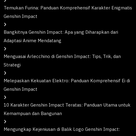
Temukan Furina: Panduan Komprehensif Karakter Enigmatis
Genshin Impact
Bangkitnya Genshin Impact: Apa yang Diharapkan dari
Adaptasi Anime Mendatang
Menguasai Arlecchino di Genshin Impact: Tips, Trik, dan
Strategi
Melepaskan Kekuatan Elektro: Panduan Komprehensif Ei di
Genshin Impact
10 Karakter Genshin Impact Teratas: Panduan Utama untuk
Kemampuan dan Bangunan
Mengungkap Kejeniusan di Balik Logo Genshin Impact: