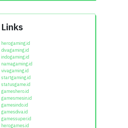
Links
herogaming.id
divagaming.id
indogaming.id
namagaming.id
vivagaming.id
startgaming.id
statusgame.id
gameshero.id
gamesmesin.id
gamesindo.id
gamesdiva.id
gamessuper.id
herogames.id