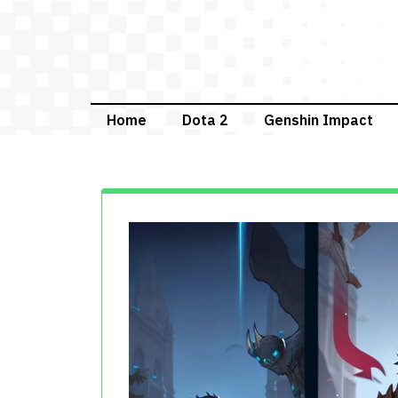
Skip
to
content
Home
Dota 2
Genshin Impact