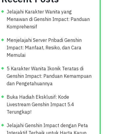
Jelajahi Karakter Wanita yang
Menawan di Genshin Impact: Panduan
Komprehensif
Menjelajahi Server Pribadi Genshin
Impact: Manfaat, Resiko, dan Cara
Memulai
5 Karakter Wanita Ikonik Teratas di
Genshin Impact: Panduan Kemampuan
dan Pengetahuannya
Buka Hadiah Eksklusif: Kode
Livestream Genshin Impact 5.4
Terungkap!
Jelajahi Genshin Impact dengan Peta
Interaktif Terbaik untuk Harta Karun