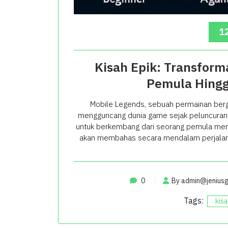
12
Kisah Epik: Transform
Pemula Hing
Mobile Legends, sebuah permainan berge
mengguncang dunia game sejak peluncuranny
untuk berkembang dari seorang pemula menja
akan membahas secara mendalam perjalanan
0
By
admin@jenius
Tags:
kis