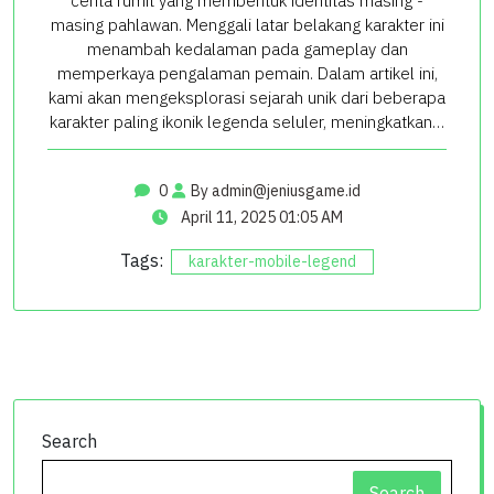
cerita rumit yang membentuk identitas masing -
masing pahlawan. Menggali latar belakang karakter ini
menambah kedalaman pada gameplay dan
memperkaya pengalaman pemain. Dalam artikel ini,
kami akan mengeksplorasi sejarah unik dari beberapa
karakter paling ikonik legenda seluler, meningkatkan…
0
By
admin@jeniusgame.id
April 11, 2025 01:05 AM
Tags:
karakter-mobile-legend
Search
Search