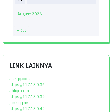
August 2026
« Jul
LINK LAINNYA
asikqq.com
https://117.18.0.36
ahliqq.com
https://117.18.0.39
jurusqq.net
https://117.18.0.42