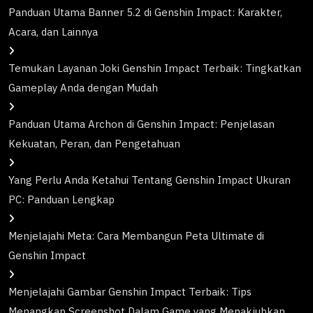
Panduan Utama Banner 5.2 di Genshin Impact: Karakter,
Acara, dan Lainnya
Temukan Layanan Joki Genshin Impact Terbaik: Tingkatkan
Gameplay Anda dengan Mudah
Panduan Utama Archon di Genshin Impact: Penjelasan
Kekuatan, Peran, dan Pengetahuan
Yang Perlu Anda Ketahui Tentang Genshin Impact Ukuran
PC: Panduan Lengkap
Menjelajahi Meta: Cara Membangun Peta Ultimate di
Genshin Impact
Menjelajahi Gambar Genshin Impact Terbaik: Tips
Menangkap Screenshot Dalam Game yang Menakjubkan