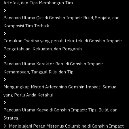
Artefak, dan Tips Membangun Tim
Panduan Utama Qiqi di Genshin Impact: Build, Senjata, dan
Komposisi Tim Terbaik
Temukan Tsaritsa yang penuh teka-teki di Genshin Impact:
Pengetahuan, Kekuatan, dan Pengaruh
Panduan Utama Karakter Baru di Genshin Impact:
Kemampuan, Tanggal Rilis, dan Tip
Mengungkap Misteri Arlecchino Genshin Impact: Semua
yang Perlu Anda Ketahui
Panduan Utama Kaeya di Genshin Impact: Tips, Build, dan
Strategi
Menjelajahi Peran Misterius Columbina di Genshin Impact