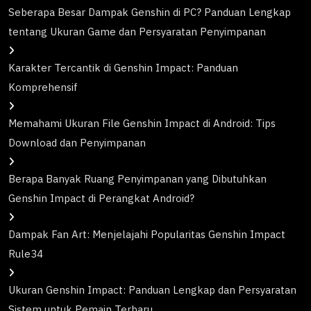
Seberapa Besar Dampak Genshin di PC? Panduan Lengkap
tentang Ukuran Game dan Persyaratan Penyimpanan
Karakter Tercantik di Genshin Impact: Panduan
Komprehensif
Memahami Ukuran File Genshin Impact di Android: Tips
Download dan Penyimpanan
Berapa Banyak Ruang Penyimpanan yang Dibutuhkan
Genshin Impact di Perangkat Android?
Dampak Fan Art: Menjelajahi Popularitas Genshin Impact
Rule34
Ukuran Genshin Impact: Panduan Lengkap dan Persyaratan
Sistem untuk Pemain Terbaru