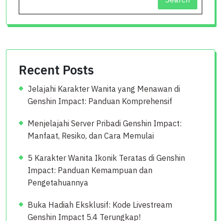
Recent Posts
Jelajahi Karakter Wanita yang Menawan di
Genshin Impact: Panduan Komprehensif
Menjelajahi Server Pribadi Genshin Impact:
Manfaat, Resiko, dan Cara Memulai
5 Karakter Wanita Ikonik Teratas di Genshin
Impact: Panduan Kemampuan dan
Pengetahuannya
Buka Hadiah Eksklusif: Kode Livestream
Genshin Impact 5.4 Terungkap!