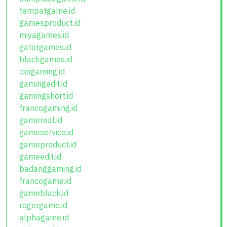
tempatgame.id
gamesproduct.id
miyagames.id
gatotgames.id
blackgames.id
cicigaming.id
gamingedit.id
gamingshort.id
francogaming.id
gamereal.id
gameservice.id
gameproduct.id
gameedit.id
badanggaming.id
francogame.id
gameblack.id
rogergame.id
alphagame.id