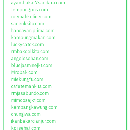
ayambakar7saudara.com
tempongpns.com
roemahkuliner.com
saoenkkito.com
handayaniprima.com
kampungmakan.com
luckycatck.com
rmbakoelkita.com
angelesehan.com
bluejasminejkt.com
Mrobak.com
miekungfu.com
cafetemankita.com
rmjasabundo.com
mimoosajkt.com
kembangkawung.com
chungiwa.com
ikanbakarcianjur.com
kpjisehat.com