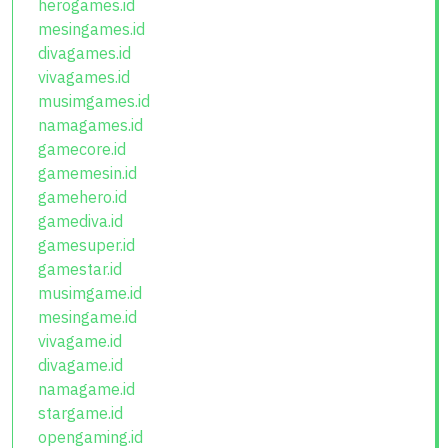
herogames.id
mesingames.id
divagames.id
vivagames.id
musimgames.id
namagames.id
gamecore.id
gamemesin.id
gamehero.id
gamediva.id
gamesuper.id
gamestar.id
musimgame.id
mesingame.id
vivagame.id
divagame.id
namagame.id
stargame.id
opengaming.id