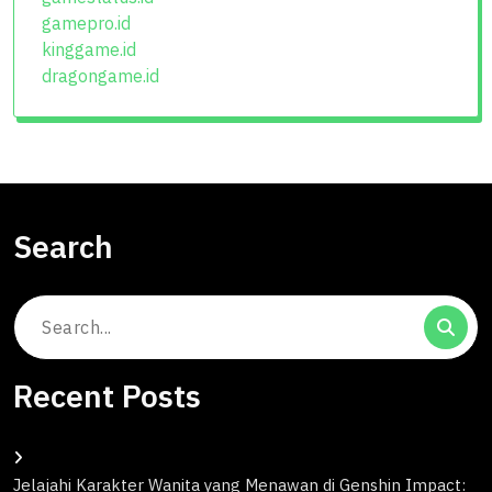
gamepro.id
kinggame.id
dragongame.id
Search
Search
for:
Recent Posts
Jelajahi Karakter Wanita yang Menawan di Genshin Impact: