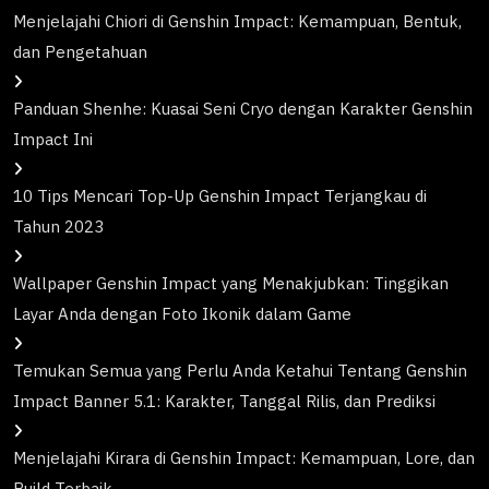
Menjelajahi Chiori di Genshin Impact: Kemampuan, Bentuk,
dan Pengetahuan
Panduan Shenhe: Kuasai Seni Cryo dengan Karakter Genshin
Impact Ini
10 Tips Mencari Top-Up Genshin Impact Terjangkau di
Tahun 2023
Wallpaper Genshin Impact yang Menakjubkan: Tinggikan
Layar Anda dengan Foto Ikonik dalam Game
Temukan Semua yang Perlu Anda Ketahui Tentang Genshin
Impact Banner 5.1: Karakter, Tanggal Rilis, dan Prediksi
Menjelajahi Kirara di Genshin Impact: Kemampuan, Lore, dan
Build Terbaik