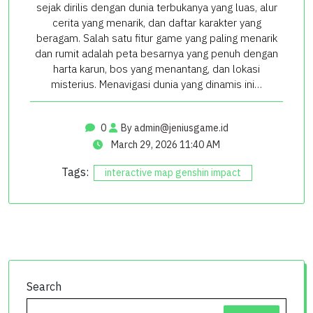
sejak dirilis dengan dunia terbukanya yang luas, alur
cerita yang menarik, dan daftar karakter yang
beragam. Salah satu fitur game yang paling menarik
dan rumit adalah peta besarnya yang penuh dengan
harta karun, bos yang menantang, dan lokasi
misterius. Menavigasi dunia yang dinamis ini…
0
By
admin@jeniusgame.id
March 29, 2026 11:40 AM
Tags:
interactive map genshin impact
Search