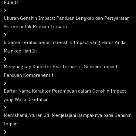
Rule34
Ukuran Genshin Impact: Panduan Lengkap dan Persyaratan
Sistem untuk Pemain Terbaru
5 Game Teratas Seperti Genshin Impact yang Harus Anda
Mainkan Hari Ini
Mengungkap Karakter Pria Terbaik di Genshin Impact:
Panduan Komprehensif
Daftar Nama Karakter Perempuan dalam Genshin Impact
yang Wajib Diketahui
Memahami Aturan 34: Menjelajahi Dampaknya pada Genshin
Impact