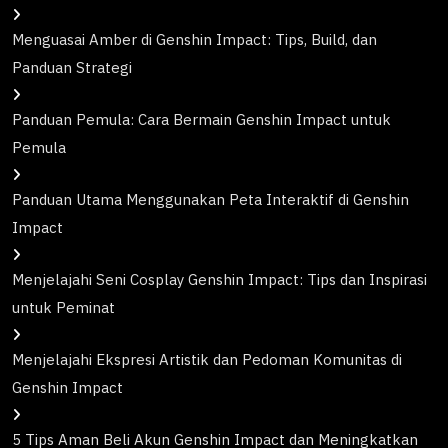
Menguasai Amber di Genshin Impact: Tips, Build, dan
Panduan Strategi
Panduan Pemula: Cara Bermain Genshin Impact untuk
Pemula
Panduan Utama Menggunakan Peta Interaktif di Genshin
Impact
Menjelajahi Seni Cosplay Genshin Impact: Tips dan Inspirasi
untuk Peminat
Menjelajahi Ekspresi Artistik dan Pedoman Komunitas di
Genshin Impact
5 Tips Aman Beli Akun Genshin Impact dan Meningkatkan