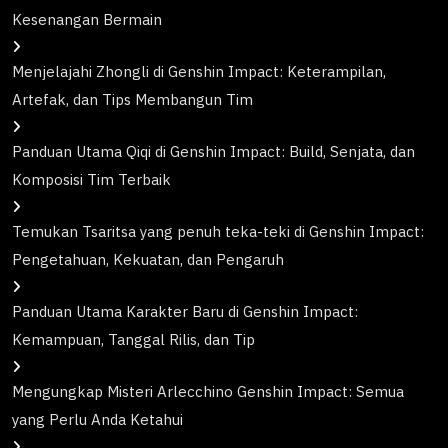
Kesenangan Bermain
Menjelajahi Zhongli di Genshin Impact: Keterampilan,
Artefak, dan Tips Membangun Tim
Panduan Utama Qiqi di Genshin Impact: Build, Senjata, dan
Komposisi Tim Terbaik
Temukan Tsaritsa yang penuh teka-teki di Genshin Impact:
Pengetahuan, Kekuatan, dan Pengaruh
Panduan Utama Karakter Baru di Genshin Impact:
Kemampuan, Tanggal Rilis, dan Tip
Mengungkap Misteri Arlecchino Genshin Impact: Semua
yang Perlu Anda Ketahui