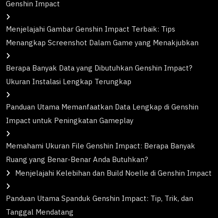
Genshin Impact
Menjelajahi Gambar Genshin Impact Terbaik: Tips
Menangkap Screenshot Dalam Game yang Menakjubkan
Berapa Banyak Data yang Dibutuhkan Genshin Impact?
Ukuran Instalasi Lengkap Terungkap
Panduan Utama Memanfaatkan Data Lengkap di Genshin
Impact untuk Peningkatan Gameplay
Memahami Ukuran File Genshin Impact: Berapa Banyak
Ruang yang Benar-Benar Anda Butuhkan?
Menjelajahi Kelebihan dan Build Noelle di Genshin Impact
Panduan Utama Spanduk Genshin Impact: Tip, Trik, dan
Tanggal Mendatang