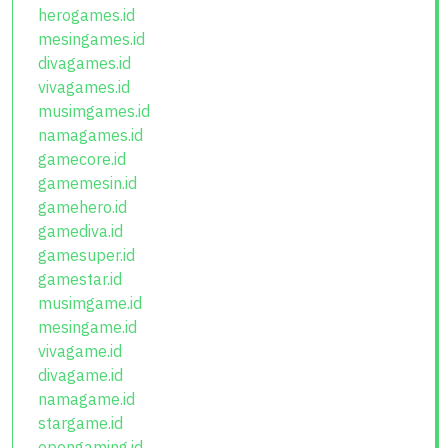
herogames.id
mesingames.id
divagames.id
vivagames.id
musimgames.id
namagames.id
gamecore.id
gamemesin.id
gamehero.id
gamediva.id
gamesuper.id
gamestar.id
musimgame.id
mesingame.id
vivagame.id
divagame.id
namagame.id
stargame.id
opengaming.id