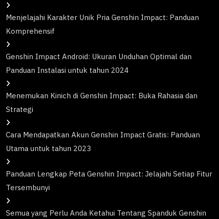
Menjelajahi Karakter Unik Pria Genshin Impact: Panduan
Komprehensif
Genshin Impact Android: Ukuran Unduhan Optimal dan
Panduan Instalasi untuk tahun 2024
Menemukan Kinich di Genshin Impact: Buka Rahasia dan
Strategi
Cara Mendapatkan Akun Genshin Impact Gratis: Panduan
Utama untuk tahun 2023
Panduan Lengkap Peta Genshin Impact: Jelajahi Setiap Fitur
Tersembunyi
Semua yang Perlu Anda Ketahui Tentang Spanduk Genshin