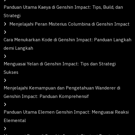
Panduan Utama Kaeya di Genshin Impact: Tips, Build, dan
Strategi
Menjelajahi Peran Misterius Columbina di Genshin Impact
Cara Menukarkan Kode di Genshin Impact: Panduan Langkah
demi Langkah
Menguasai Yelan di Genshin Impact: Tips dan Strategi
Sukses
Menjelajahi Kemampuan dan Pengetahuan Wanderer di
Genshin Impact: Panduan Komprehensif
Panduan Utama Elemen Genshin Impact: Menguasai Reaksi
Elemental