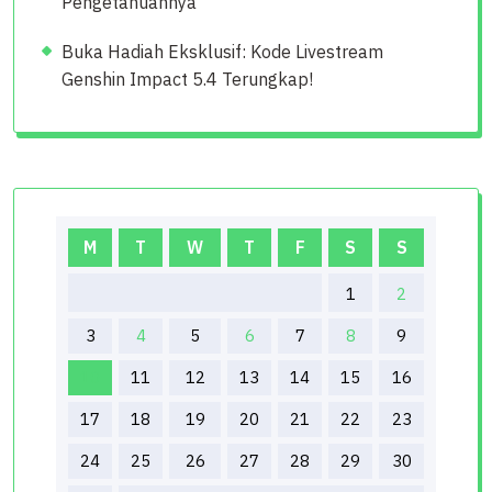
Pengetahuannya
Buka Hadiah Eksklusif: Kode Livestream
Genshin Impact 5.4 Terungkap!
M
T
W
T
F
S
S
1
2
3
4
5
6
7
8
9
10
11
12
13
14
15
16
17
18
19
20
21
22
23
24
25
26
27
28
29
30