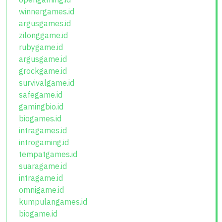
winnergames.id
argusgames.id
zilonggame.id
rubygame.id
argusgame.id
grockgame.id
survivalgame.id
safegame.id
gamingbio.id
biogames.id
intragames.id
introgaming.id
tempatgames.id
suaragame.id
intragame.id
omnigame.id
kumpulangames.id
biogame.id