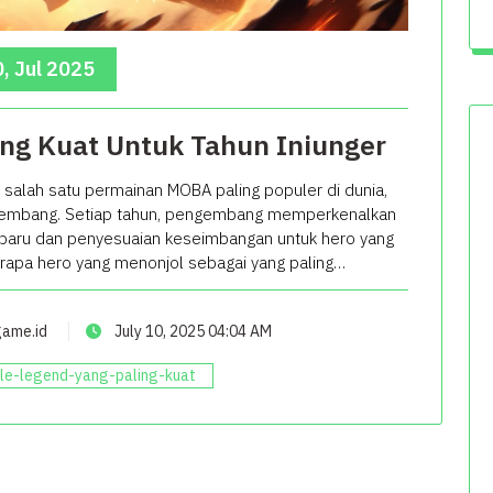
, Jul 2025
ing Kuat Untuk Tahun Iniunger
salah satu permainan MOBA paling populer di dunia,
erkembang. Setiap tahun, pengembang memperkenalkan
baru dan penyesuaian keseimbangan untuk hero yang
erapa hero yang menonjol sebagai yang paling…
ame.id
July 10, 2025 04:04 AM
le-legend-yang-paling-kuat