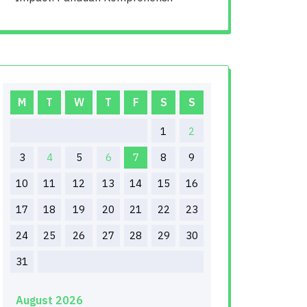
M
T
W
T
F
S
S
1
2
3
4
5
6
7
8
9
10
11
12
13
14
15
16
17
18
19
20
21
22
23
24
25
26
27
28
29
30
31
August 2026