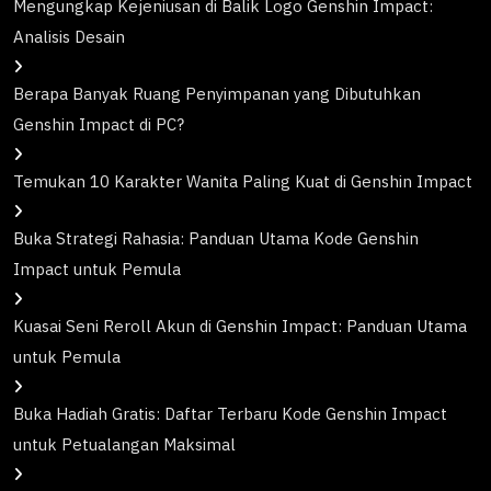
Mengungkap Kejeniusan di Balik Logo Genshin Impact:
Analisis Desain
Berapa Banyak Ruang Penyimpanan yang Dibutuhkan
Genshin Impact di PC?
Temukan 10 Karakter Wanita Paling Kuat di Genshin Impact
Buka Strategi Rahasia: Panduan Utama Kode Genshin
Impact untuk Pemula
Kuasai Seni Reroll Akun di Genshin Impact: Panduan Utama
untuk Pemula
Buka Hadiah Gratis: Daftar Terbaru Kode Genshin Impact
untuk Petualangan Maksimal