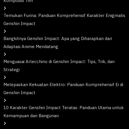
Komposisi Tim
Temukan Furina: Panduan Komprehensif Karakter Enigmatis
Genshin Impact
Bangkitnya Genshin Impact: Apa yang Diharapkan dari
Adaptasi Anime Mendatang
Menguasai Arlecchino di Genshin Impact: Tips, Trik, dan
Strategi
Melepaskan Kekuatan Elektro: Panduan Komprehensif Ei di
Genshin Impact
10 Karakter Genshin Impact Teratas: Panduan Utama untuk
Kemampuan dan Bangunan