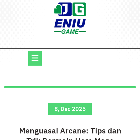
Skip
to
content
Search
for:
8, Dec 2025
Menguasai Arcane: Tips dan