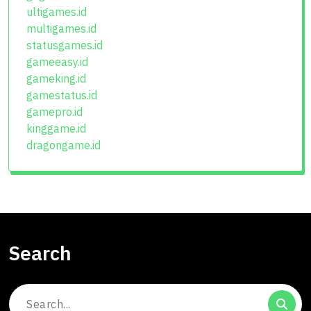
ultigames.id
multigames.id
statusgames.id
gameeasy.id
gameking.id
gamestatus.id
gamepro.id
kinggame.id
dragongame.id
Search
Search