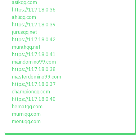
asikqq.com
https://117.18.0.36
ahliqq.com
https://117.18.0.39
jurusqq.net
https://117.18.0.42
murahqq.net
https://117.18.0.41
maindomino99.com
https://117.18.0.38
masterdomino99.com
https://117.18.0.37
championqq.com
https://117.18.0.40
hematqq.com
murniqq.com
menuqq.com