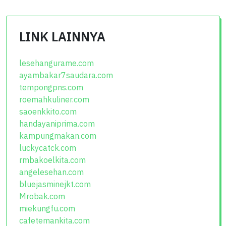
LINK LAINNYA
lesehangurame.com
ayambakar7saudara.com
tempongpns.com
roemahkuliner.com
saoenkkito.com
handayaniprima.com
kampungmakan.com
luckycatck.com
rmbakoelkita.com
angelesehan.com
bluejasminejkt.com
Mrobak.com
miekungfu.com
cafetemankita.com