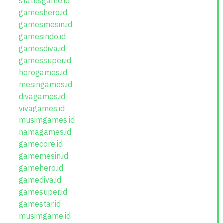
statusgame.id
gameshero.id
gamesmesin.id
gamesindo.id
gamesdiva.id
gamessuper.id
herogames.id
mesingames.id
divagames.id
vivagames.id
musimgames.id
namagames.id
gamecore.id
gamemesin.id
gamehero.id
gamediva.id
gamesuper.id
gamestar.id
musimgame.id