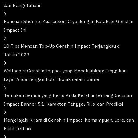
dan Pengetahuan
Panduan Shenhe: Kuasai Seni Cryo dengan Karakter Genshin
Impact Ini
10 Tips Mencari Top-Up Genshin Impact Terjangkau di
Tahun 2023
Wallpaper Genshin Impact yang Menakjubkan: Tinggikan
Layar Anda dengan Foto Ikonik dalam Game
Temukan Semua yang Perlu Anda Ketahui Tentang Genshin
Impact Banner 5.1: Karakter, Tanggal Rilis, dan Prediksi
Menjelajahi Kirara di Genshin Impact: Kemampuan, Lore, dan
Build Terbaik