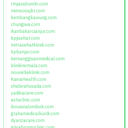
rmjasabundo.com
mimoosajkt.com
kembangkawung.com
chungiwa.com
ikanbakarcianjur.com
kpjisehat.com
mitrasehatklinik.com
kpbanjar.com
kemanggisanmedical.com
kliniknirmala.com
nouvelleklinik.com
KainaHealth.com
shabirahusada.com
yadikacare.com
astaclinic.com
ibnusinalombok.com
grahamedicalkurdi.com
dyanzacare.com
griyabromoclinic.com