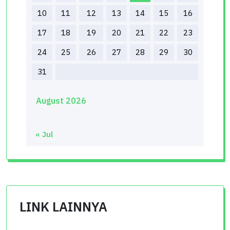
10
11
12
13
14
15
16
17
18
19
20
21
22
23
24
25
26
27
28
29
30
31
August 2026
« Jul
LINK LAINNYA