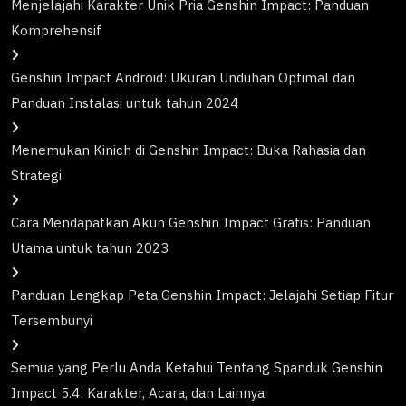
Menjelajahi Karakter Unik Pria Genshin Impact: Panduan
Komprehensif
Genshin Impact Android: Ukuran Unduhan Optimal dan
Panduan Instalasi untuk tahun 2024
Menemukan Kinich di Genshin Impact: Buka Rahasia dan
Strategi
Cara Mendapatkan Akun Genshin Impact Gratis: Panduan
Utama untuk tahun 2023
Panduan Lengkap Peta Genshin Impact: Jelajahi Setiap Fitur
Tersembunyi
Semua yang Perlu Anda Ketahui Tentang Spanduk Genshin
Impact 5.4: Karakter, Acara, dan Lainnya