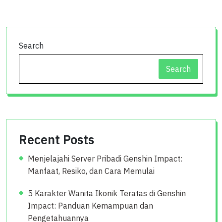
Search
Search
Recent Posts
Menjelajahi Server Pribadi Genshin Impact:
Manfaat, Resiko, dan Cara Memulai
5 Karakter Wanita Ikonik Teratas di Genshin
Impact: Panduan Kemampuan dan
Pengetahuannya