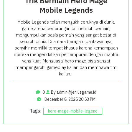
Trik Bermain Hero Mage
Mobile Legends
Mobile Legends telah mengukir ceruknya di dunia
game arena pertarungan online multipemain,
mengumpulkan basis pemain yang sangat besar di
seluruh dunia. Di antara beragam pahlawannya,
penyihir memiliki tempat khusus karena kemampuan
mereka mengendalikan pertempuran dengan mantra
yang kuat. Menguasai hero mage bisa sangat
mempengaruhi gameplay kalian dan membawa tim
kalian…
0
By
admin@jeniusgame.id
December 8, 2025 20:53 PM
Tags:
hero-mage-mobile-legend