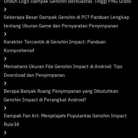
Unduh Logo Dampak Genshin Berkualitas Tinggi PNG Gratis
Seberapa Besar Dampak Genshin di PC? Panduan Lengkap
tentang Ukuran Game dan Persyaratan Penyimpanan
Karakter Tercantik di Genshin Impact: Panduan
Komprehensif
Memahami Ukuran File Genshin Impact di Android: Tips
Download dan Penyimpanan
Berapa Banyak Ruang Penyimpanan yang Dibutuhkan
Genshin Impact di Perangkat Android?
Dampak Fan Art: Menjelajahi Popularitas Genshin Impact
Rule34