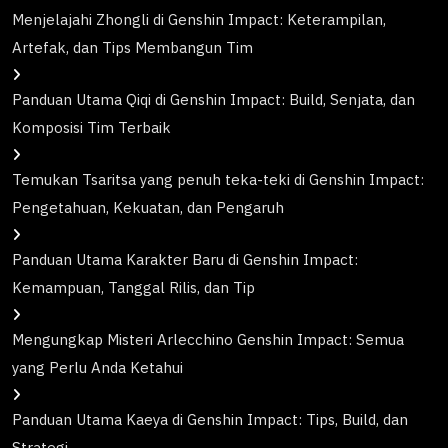
Menjelajahi Zhongli di Genshin Impact: Keterampilan,
Artefak, dan Tips Membangun Tim
Panduan Utama Qiqi di Genshin Impact: Build, Senjata, dan
Komposisi Tim Terbaik
Temukan Tsaritsa yang penuh teka-teki di Genshin Impact:
Pengetahuan, Kekuatan, dan Pengaruh
Panduan Utama Karakter Baru di Genshin Impact:
Kemampuan, Tanggal Rilis, dan Tip
Mengungkap Misteri Arlecchino Genshin Impact: Semua
yang Perlu Anda Ketahui
Panduan Utama Kaeya di Genshin Impact: Tips, Build, dan
Strategi