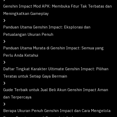
Genshin Impact Mod APK: Membuka Fitur Tak Terbatas dan
Meningkatkan Gameplay
Panduan Utama Genshin Impact: Eksplorasi dan
Petualangan Ukuran Penuh
Panduan Utama Murata di Genshin Impact: Semua yang
Perlu Anda Ketahui
Daftar Tingkat Karakter Ultimate Genshin Impact: Pilihan
Teratas untuk Setiap Gaya Bermain
Guide Terbaik untuk Jual Beli Akun Genshin Impact Aman
dan Terpercaya
Berapa Ukuran Penuh Genshin Impact dan Cara Mengelola