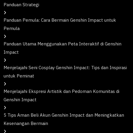
Panduan Strategi
Panduan Pemula: Cara Bermain Genshin Impact untuk
Pemula
Panduan Utama Menggunakan Peta Interaktif di Genshin
Impact
Menjelajahi Seni Cosplay Genshin Impact: Tips dan Inspirasi
untuk Peminat
Menjelajahi Ekspresi Artistik dan Pedoman Komunitas di
Genshin Impact
5 Tips Aman Beli Akun Genshin Impact dan Meningkatkan
Kesenangan Bermain