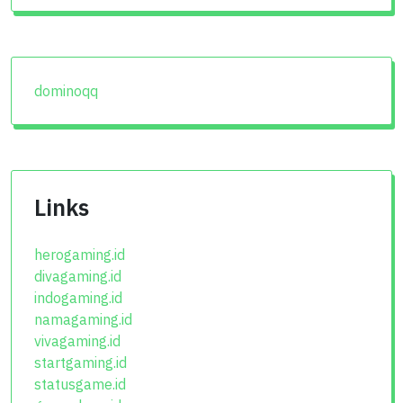
dominoqq
Links
herogaming.id
divagaming.id
indogaming.id
namagaming.id
vivagaming.id
startgaming.id
statusgame.id