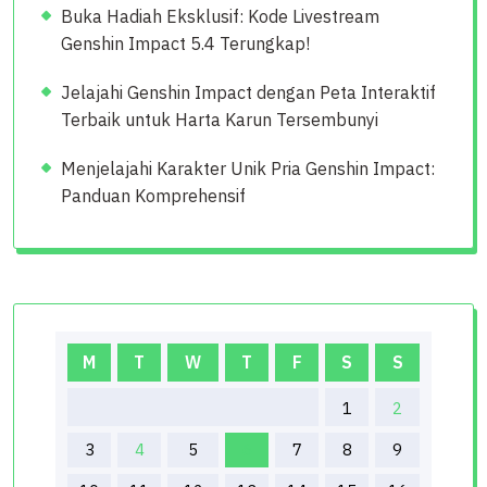
Buka Hadiah Eksklusif: Kode Livestream
Genshin Impact 5.4 Terungkap!
Jelajahi Genshin Impact dengan Peta Interaktif
Terbaik untuk Harta Karun Tersembunyi
Menjelajahi Karakter Unik Pria Genshin Impact:
Panduan Komprehensif
M
T
W
T
F
S
S
1
2
3
4
5
6
7
8
9