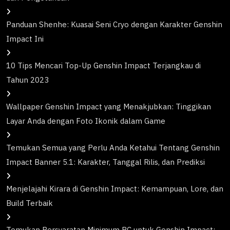
Panduan Shenhe: Kuasai Seni Cryo dengan Karakter Genshin
Impact Ini
10 Tips Mencari Top-Up Genshin Impact Terjangkau di
Tahun 2023
Wallpaper Genshin Impact yang Menakjubkan: Tinggikan
Layar Anda dengan Foto Ikonik dalam Game
Temukan Semua yang Perlu Anda Ketahui Tentang Genshin
Impact Banner 5.1: Karakter, Tanggal Rilis, dan Prediksi
Menjelajahi Kirara di Genshin Impact: Kemampuan, Lore, dan
Build Terbaik
Temukan Persyaratan Minimum PC untuk Genshin Impact: