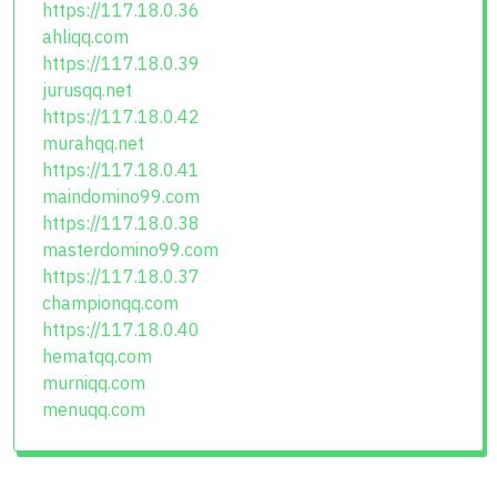
https://117.18.0.36
ahliqq.com
https://117.18.0.39
jurusqq.net
https://117.18.0.42
murahqq.net
https://117.18.0.41
maindomino99.com
https://117.18.0.38
masterdomino99.com
https://117.18.0.37
championqq.com
https://117.18.0.40
hematqq.com
murniqq.com
menuqq.com