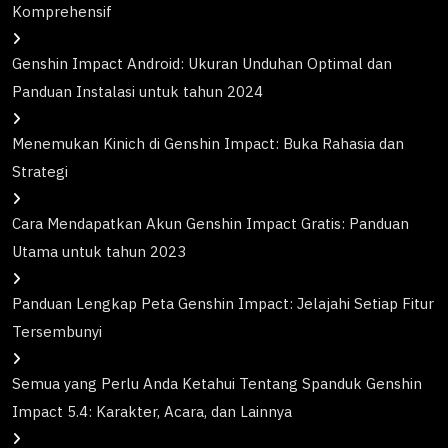
Komprehensif
Genshin Impact Android: Ukuran Unduhan Optimal dan
Panduan Instalasi untuk tahun 2024
Menemukan Kinich di Genshin Impact: Buka Rahasia dan
Strategi
Cara Mendapatkan Akun Genshin Impact Gratis: Panduan
Utama untuk tahun 2023
Panduan Lengkap Peta Genshin Impact: Jelajahi Setiap Fitur
Tersembunyi
Semua yang Perlu Anda Ketahui Tentang Spanduk Genshin
Impact 5.4: Karakter, Acara, dan Lainnya