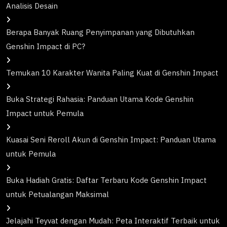
Analisis Desain
Berapa Banyak Ruang Penyimpanan yang Dibutuhkan
Genshin Impact di PC?
Temukan 10 Karakter Wanita Paling Kuat di Genshin Impact
Buka Strategi Rahasia: Panduan Utama Kode Genshin
Impact untuk Pemula
Kuasai Seni Reroll Akun di Genshin Impact: Panduan Utama
untuk Pemula
Buka Hadiah Gratis: Daftar Terbaru Kode Genshin Impact
untuk Petualangan Maksimal
Jelajahi Teyvat dengan Mudah: Peta Interaktif Terbaik untuk