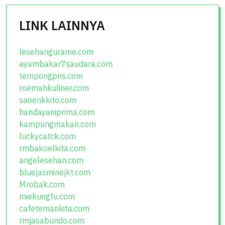
LINK LAINNYA
lesehangurame.com
ayambakar7saudara.com
tempongpns.com
roemahkuliner.com
saoenkkito.com
handayaniprima.com
kampungmakan.com
luckycatck.com
rmbakoelkita.com
angelesehan.com
bluejasminejkt.com
Mrobak.com
miekungfu.com
cafetemankita.com
rmjasabundo.com