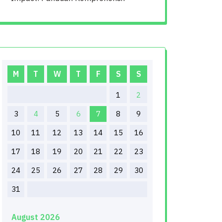
M
T
W
T
F
S
S
1
2
3
4
5
6
7
8
9
10
11
12
13
14
15
16
17
18
19
20
21
22
23
24
25
26
27
28
29
30
31
August 2026