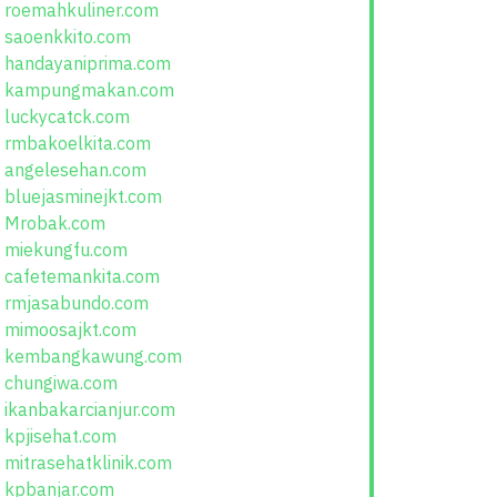
roemahkuliner.com
saoenkkito.com
handayaniprima.com
kampungmakan.com
luckycatck.com
rmbakoelkita.com
angelesehan.com
bluejasminejkt.com
Mrobak.com
miekungfu.com
cafetemankita.com
rmjasabundo.com
mimoosajkt.com
kembangkawung.com
chungiwa.com
ikanbakarcianjur.com
kpjisehat.com
mitrasehatklinik.com
kpbanjar.com