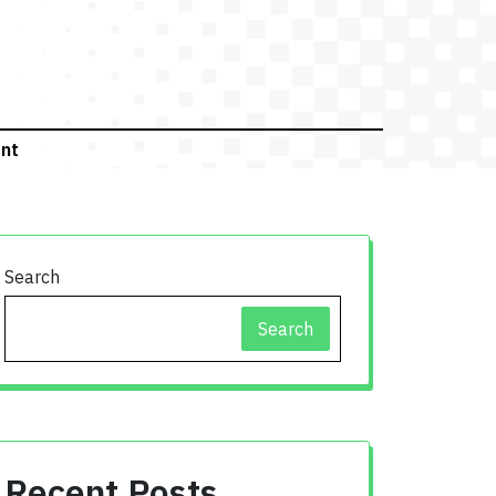
Search
for:
ant
Search
Search
Recent Posts