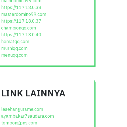
maindomino99.com
https://117.18.0.38
masterdomino99.com
https://117.18.0.37
championqq.com
https://117.18.0.40
hematqq.com
murniqq.com
menuqq.com
LINK LAINNYA
lesehangurame.com
ayambakar7saudara.com
tempongpns.com