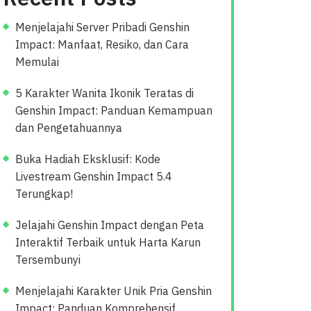
Menjelajahi Server Pribadi Genshin
Impact: Manfaat, Resiko, dan Cara
Memulai
5 Karakter Wanita Ikonik Teratas di
Genshin Impact: Panduan Kemampuan
dan Pengetahuannya
Buka Hadiah Eksklusif: Kode
Livestream Genshin Impact 5.4
Terungkap!
Jelajahi Genshin Impact dengan Peta
Interaktif Terbaik untuk Harta Karun
Tersembunyi
Menjelajahi Karakter Unik Pria Genshin
Impact: Panduan Komprehensif