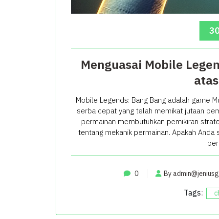
30
Menguasai Mobile Legend
atas
Mobile Legends: Bang Bang adalah game Mu
serba cepat yang telah memikat jutaan pem
permainan membutuhkan pemikiran strate
tentang mekanik permainan. Apakah Anda 
be
0
By
admin@jeniusg
Tags:
c