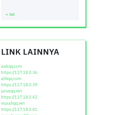
« Jul
LINK LAINNYA
asikqq.com
https://117.18.0.36
ahliqq.com
https://117.18.0.39
jurusqq.net
https://117.18.0.42
murahqq.net
https://117.18.0.41