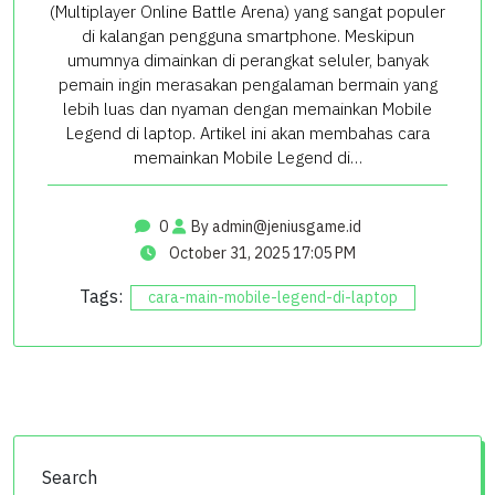
(Multiplayer Online Battle Arena) yang sangat populer
di kalangan pengguna smartphone. Meskipun
umumnya dimainkan di perangkat seluler, banyak
pemain ingin merasakan pengalaman bermain yang
lebih luas dan nyaman dengan memainkan Mobile
Legend di laptop. Artikel ini akan membahas cara
memainkan Mobile Legend di…
0
By
admin@jeniusgame.id
October 31, 2025 17:05 PM
Tags:
cara-main-mobile-legend-di-laptop
Search