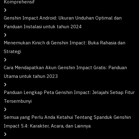
Komprehensif
Genshin Impact Android: Ukuran Unduhan Optimal dan
Panduan Instalasi untuk tahun 2024
Menemukan Kinich di Genshin Impact: Buka Rahasia dan
Strategi
Cara Mendapatkan Akun Genshin Impact Gratis: Panduan
Utama untuk tahun 2023
Panduan Lengkap Peta Genshin Impact: Jelajahi Setiap Fitur
Tersembunyi
Semua yang Perlu Anda Ketahui Tentang Spanduk Genshin
Impact 5.4: Karakter, Acara, dan Lainnya