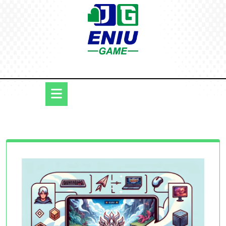
Skip
to
content
Search
for: