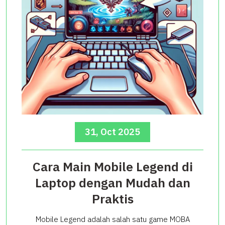
31, Oct 2025
Cara Main Mobile Legend di
Laptop dengan Mudah dan
Praktis
Mobile Legend adalah salah satu game MOBA