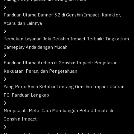
Panduan Utama Banner 5.2 di Genshin Impact: Karakter,
Acara, dan Lainnya
Temukan Layanan Joki Genshin Impact Terbaik: Tingkatkan
Gameplay Anda dengan Mudah
Panduan Utama Archon di Genshin Impact: Penjelasan
Kekuatan, Peran, dan Pengetahuan
Yang Perlu Anda Ketahui Tentang Genshin Impact Ukuran
PC: Panduan Lengkap
Menjelajahi Meta: Cara Membangun Peta Ultimate di
Genshin Impact