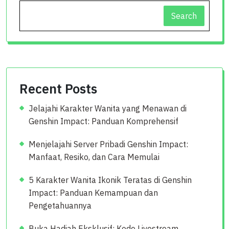
Search
Recent Posts
Jelajahi Karakter Wanita yang Menawan di
Genshin Impact: Panduan Komprehensif
Menjelajahi Server Pribadi Genshin Impact:
Manfaat, Resiko, dan Cara Memulai
5 Karakter Wanita Ikonik Teratas di Genshin
Impact: Panduan Kemampuan dan
Pengetahuannya
Buka Hadiah Eksklusif: Kode Livestream