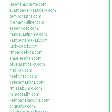
lesehangurame.com
ayambakar7saudara.com
tempongpns.com
roemahkuliner.com
saoenkkito.com
handayaniprima.com
kampungmakan.com
luckycatck.com
rmbakoelkita.com
angelesehan.com
bluejasminejkt.com
Mrobak.com
miekungfu.com
cafetemankita.com
rmjasabundo.com
mimoosajkt.com
kembangkawung.com
chungiwa.com