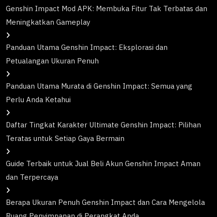
Genshin Impact Mod APK: Membuka Fitur Tak Terbatas dan
Meningkatkan Gameplay
Panduan Utama Genshin Impact: Eksplorasi dan
Petualangan Ukuran Penuh
Panduan Utama Murata di Genshin Impact: Semua yang
Perlu Anda Ketahui
Daftar Tingkat Karakter Ultimate Genshin Impact: Pilihan
Teratas untuk Setiap Gaya Bermain
Guide Terbaik untuk Jual Beli Akun Genshin Impact Aman
dan Terpercaya
Berapa Ukuran Penuh Genshin Impact dan Cara Mengelola
Ruang Penyimpanan di Perangkat Anda