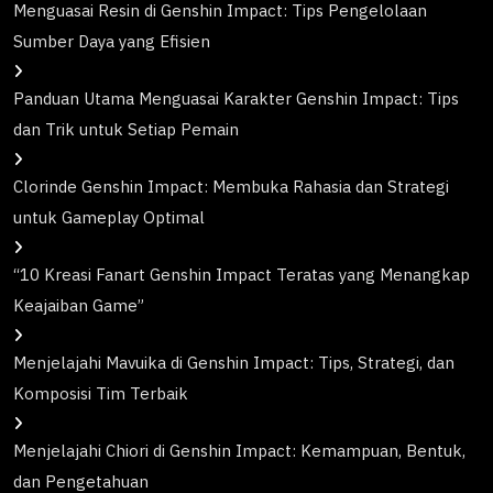
Menguasai Resin di Genshin Impact: Tips Pengelolaan
Sumber Daya yang Efisien
Panduan Utama Menguasai Karakter Genshin Impact: Tips
dan Trik untuk Setiap Pemain
Clorinde Genshin Impact: Membuka Rahasia dan Strategi
untuk Gameplay Optimal
“10 Kreasi Fanart Genshin Impact Teratas yang Menangkap
Keajaiban Game”
Menjelajahi Mavuika di Genshin Impact: Tips, Strategi, dan
Komposisi Tim Terbaik
Menjelajahi Chiori di Genshin Impact: Kemampuan, Bentuk,
dan Pengetahuan