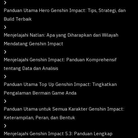
Panduan Utama Hero Genshin Impact: Tips, Strategi, dan
Build Terbaik
Menjelajahi Natlan: Apa yang Diharapkan dari Wilayah
Mendatang Genshin Impact
Menjelajahi Genshin Impact: Panduan Komprehensif
tentang Data dan Analisis
Panduan Utama Top Up Genshin Impact: Tingkatkan
Pengalaman Bermain Game Anda
Panduan Utama untuk Semua Karakter Genshin Impact:
Keterampilan, Peran, dan Bentuk
Menjelajahi Genshin Impact 5.3: Panduan Lengkap