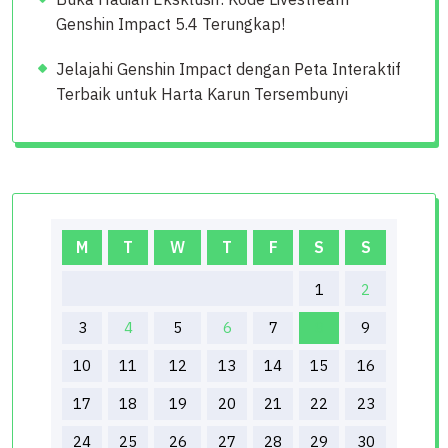
Genshin Impact 5.4 Terungkap!
Jelajahi Genshin Impact dengan Peta Interaktif
Terbaik untuk Harta Karun Tersembunyi
M
T
W
T
F
S
S
1
2
3
4
5
6
7
8
9
10
11
12
13
14
15
16
17
18
19
20
21
22
23
24
25
26
27
28
29
30