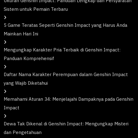
Ukuran Genshin Impact: Panduan Lengkap dan Persyaratan
Sistem untuk Pemain Terbaru
5 Game Teratas Seperti Genshin Impact yang Harus Anda
Mainkan Hari Ini
Mengungkap Karakter Pria Terbaik di Genshin Impact:
Panduan Komprehensif
Daftar Nama Karakter Perempuan dalam Genshin Impact
yang Wajib Diketahui
Memahami Aturan 34: Menjelajahi Dampaknya pada Genshin
Impact
Dewa Tak Dikenal di Genshin Impact: Mengungkap Misteri
dan Pengetahuan