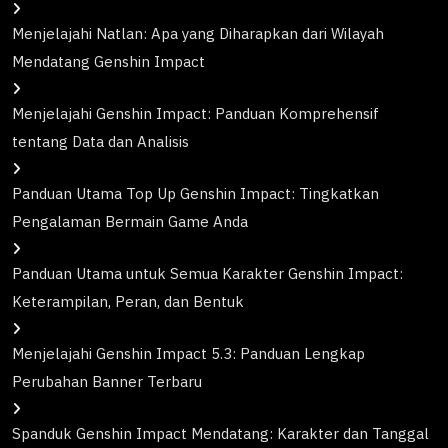
Menjelajahi Natlan: Apa yang Diharapkan dari Wilayah
Mendatang Genshin Impact
Menjelajahi Genshin Impact: Panduan Komprehensif
tentang Data dan Analisis
Panduan Utama Top Up Genshin Impact: Tingkatkan
Pengalaman Bermain Game Anda
Panduan Utama untuk Semua Karakter Genshin Impact:
Keterampilan, Peran, dan Bentuk
Menjelajahi Genshin Impact 5.3: Panduan Lengkap
Perubahan Banner Terbaru
Spanduk Genshin Impact Mendatang: Karakter dan Tanggal