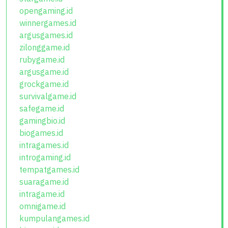
opengaming.id
winnergames.id
argusgames.id
zilonggame.id
rubygame.id
argusgame.id
grockgame.id
survivalgame.id
safegame.id
gamingbio.id
biogames.id
intragames.id
introgaming.id
tempatgames.id
suaragame.id
intragame.id
omnigame.id
kumpulangames.id