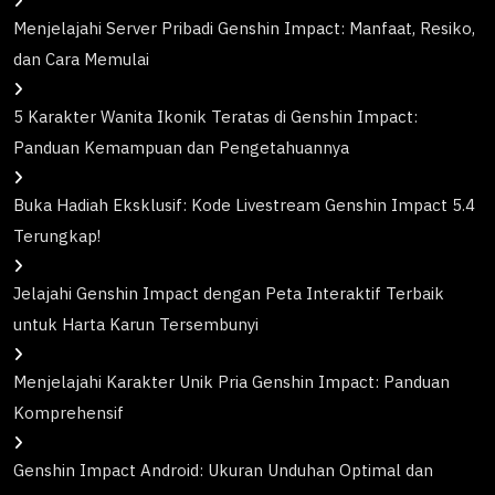
Menjelajahi Server Pribadi Genshin Impact: Manfaat, Resiko,
dan Cara Memulai
5 Karakter Wanita Ikonik Teratas di Genshin Impact:
Panduan Kemampuan dan Pengetahuannya
Buka Hadiah Eksklusif: Kode Livestream Genshin Impact 5.4
Terungkap!
Jelajahi Genshin Impact dengan Peta Interaktif Terbaik
untuk Harta Karun Tersembunyi
Menjelajahi Karakter Unik Pria Genshin Impact: Panduan
Komprehensif
Genshin Impact Android: Ukuran Unduhan Optimal dan