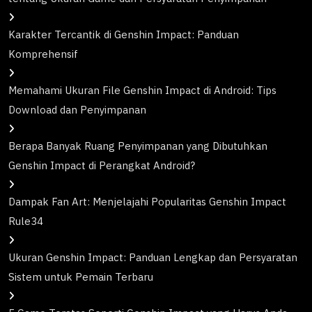
Karakter Tercantik di Genshin Impact: Panduan
Komprehensif
Memahami Ukuran File Genshin Impact di Android: Tips
Download dan Penyimpanan
Berapa Banyak Ruang Penyimpanan yang Dibutuhkan
Genshin Impact di Perangkat Android?
Dampak Fan Art: Menjelajahi Popularitas Genshin Impact
Rule34
Ukuran Genshin Impact: Panduan Lengkap dan Persyaratan
Sistem untuk Pemain Terbaru