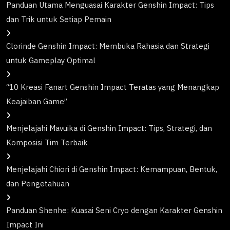
Panduan Utama Menguasai Karakter Genshin Impact: Tips
dan Trik untuk Setiap Pemain
Clorinde Genshin Impact: Membuka Rahasia dan Strategi
untuk Gameplay Optimal
“10 Kreasi Fanart Genshin Impact Teratas yang Menangkap
Keajaiban Game”
Menjelajahi Mavuika di Genshin Impact: Tips, Strategi, dan
Komposisi Tim Terbaik
Menjelajahi Chiori di Genshin Impact: Kemampuan, Bentuk,
dan Pengetahuan
Panduan Shenhe: Kuasai Seni Cryo dengan Karakter Genshin
Impact Ini