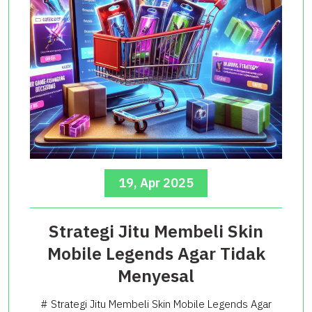
19, Apr 2025
Strategi Jitu Membeli Skin
Mobile Legends Agar Tidak
Menyesal
# Strategi Jitu Membeli Skin Mobile Legends Agar