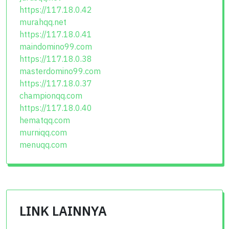
https://117.18.0.42
murahqq.net
https://117.18.0.41
maindomino99.com
https://117.18.0.38
masterdomino99.com
https://117.18.0.37
championqq.com
https://117.18.0.40
hematqq.com
murniqq.com
menuqq.com
LINK LAINNYA