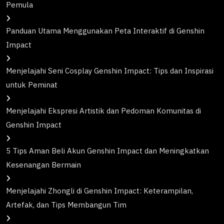
Pemula
Panduan Utama Menggunakan Peta Interaktif di Genshin
Impact
Menjelajahi Seni Cosplay Genshin Impact: Tips dan Inspirasi
untuk Peminat
Menjelajahi Ekspresi Artistik dan Pedoman Komunitas di
Genshin Impact
5 Tips Aman Beli Akun Genshin Impact dan Meningkatkan
Kesenangan Bermain
Menjelajahi Zhongli di Genshin Impact: Keterampilan,
Artefak, dan Tips Membangun Tim