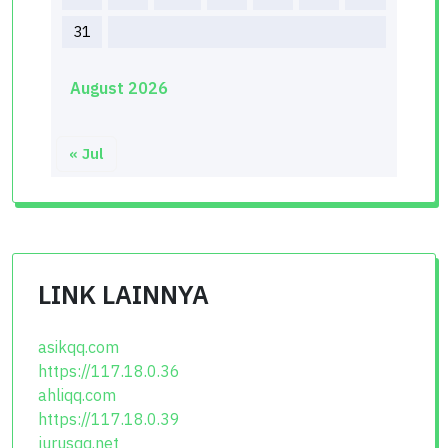
31
August 2026
« Jul
LINK LAINNYA
asikqq.com
https://117.18.0.36
ahliqq.com
https://117.18.0.39
jurusqq.net