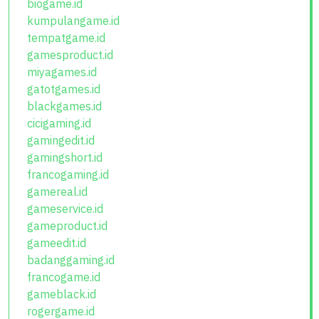
biogame.id
kumpulangame.id
tempatgame.id
gamesproduct.id
miyagames.id
gatotgames.id
blackgames.id
cicigaming.id
gamingedit.id
gamingshort.id
francogaming.id
gamereal.id
gameservice.id
gameproduct.id
gameedit.id
badanggaming.id
francogame.id
gameblack.id
rogergame.id