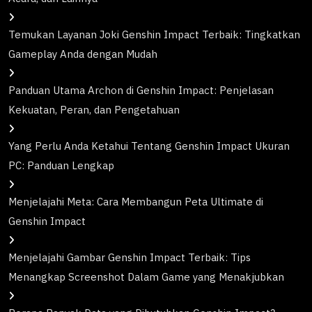
Temukan Layanan Joki Genshin Impact Terbaik: Tingkatkan
Gameplay Anda dengan Mudah
Panduan Utama Archon di Genshin Impact: Penjelasan
Kekuatan, Peran, dan Pengetahuan
Yang Perlu Anda Ketahui Tentang Genshin Impact Ukuran
PC: Panduan Lengkap
Menjelajahi Meta: Cara Membangun Peta Ultimate di
Genshin Impact
Menjelajahi Gambar Genshin Impact Terbaik: Tips
Menangkap Screenshot Dalam Game yang Menakjubkan