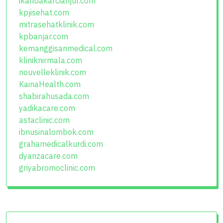
ikanbakarcianjur.com
kpjisehat.com
mitrasehatklinik.com
kpbanjar.com
kemanggisanmedical.com
kliniknirmala.com
nouvelleklinik.com
KainaHealth.com
shabirahusada.com
yadikacare.com
astaclinic.com
ibnusinalombok.com
grahamedicalkurdi.com
dyanzacare.com
griyabromoclinic.com