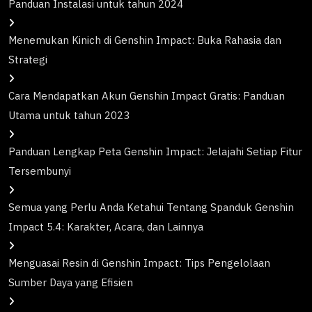
Panduan Instalasi untuk tahun 2024
Menemukan Kinich di Genshin Impact: Buka Rahasia dan
Strategi
Cara Mendapatkan Akun Genshin Impact Gratis: Panduan
Utama untuk tahun 2023
Panduan Lengkap Peta Genshin Impact: Jelajahi Setiap Fitur
Tersembunyi
Semua yang Perlu Anda Ketahui Tentang Spanduk Genshin
Impact 5.4: Karakter, Acara, dan Lainnya
Menguasai Resin di Genshin Impact: Tips Pengelolaan
Sumber Daya yang Efisien