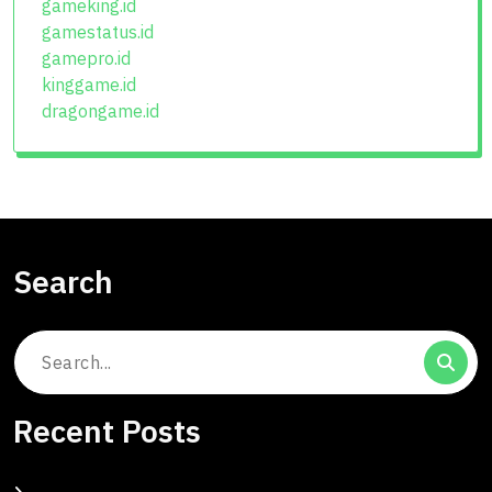
gameking.id
gamestatus.id
gamepro.id
kinggame.id
dragongame.id
Search
Search
for:
Recent Posts