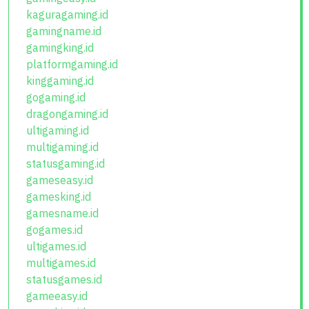
kaguragaming.id
gamingname.id
gamingking.id
platformgaming.id
kinggaming.id
gogaming.id
dragongaming.id
ultigaming.id
multigaming.id
statusgaming.id
gameseasy.id
gamesking.id
gamesname.id
gogames.id
ultigames.id
multigames.id
statusgames.id
gameeasy.id