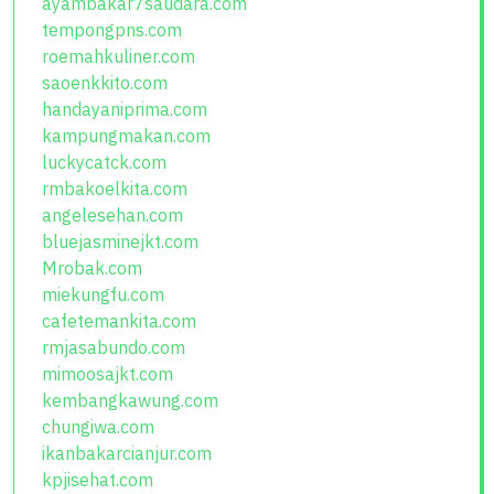
ayambakar7saudara.com
tempongpns.com
roemahkuliner.com
saoenkkito.com
handayaniprima.com
kampungmakan.com
luckycatck.com
rmbakoelkita.com
angelesehan.com
bluejasminejkt.com
Mrobak.com
miekungfu.com
cafetemankita.com
rmjasabundo.com
mimoosajkt.com
kembangkawung.com
chungiwa.com
ikanbakarcianjur.com
kpjisehat.com