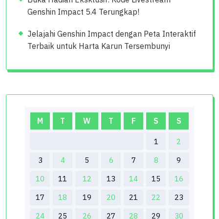
Genshin Impact 5.4 Terungkap!
Jelajahi Genshin Impact dengan Peta Interaktif
Terbaik untuk Harta Karun Tersembunyi
M
T
W
T
F
S
S
1
2
3
4
5
6
7
8
9
10
11
12
13
14
15
16
17
18
19
20
21
22
23
24
25
26
27
28
29
30