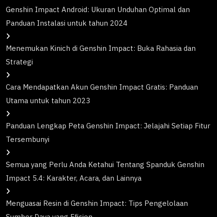
Genshin Impact Android: Ukuran Unduhan Optimal dan
Panduan Instalasi untuk tahun 2024
Menemukan Kinich di Genshin Impact: Buka Rahasia dan
Strategi
Cara Mendapatkan Akun Genshin Impact Gratis: Panduan
Utama untuk tahun 2023
Panduan Lengkap Peta Genshin Impact: Jelajahi Setiap Fitur
Tersembunyi
Semua yang Perlu Anda Ketahui Tentang Spanduk Genshin
Impact 5.4: Karakter, Acara, dan Lainnya
Menguasai Resin di Genshin Impact: Tips Pengelolaan
Sumber Daya yang Efisien