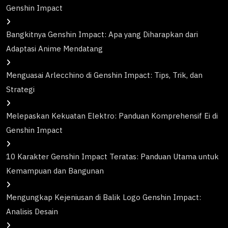
Genshin Impact
Bangkitnya Genshin Impact: Apa yang Diharapkan dari
Adaptasi Anime Mendatang
Menguasai Arlecchino di Genshin Impact: Tips, Trik, dan
Strategi
Melepaskan Kekuatan Elektro: Panduan Komprehensif Ei di
Genshin Impact
10 Karakter Genshin Impact Teratas: Panduan Utama untuk
Kemampuan dan Bangunan
Mengungkap Kejeniusan di Balik Logo Genshin Impact:
Analisis Desain