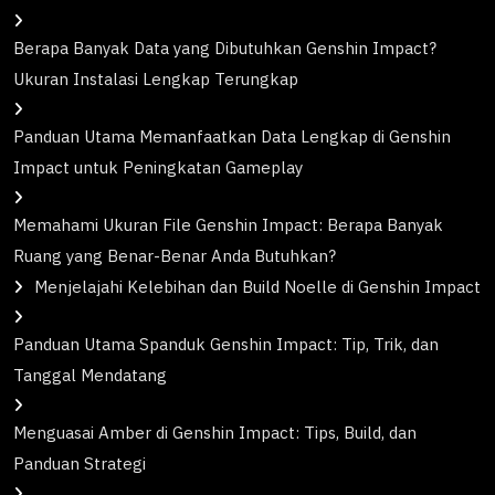
Berapa Banyak Data yang Dibutuhkan Genshin Impact?
Ukuran Instalasi Lengkap Terungkap
Panduan Utama Memanfaatkan Data Lengkap di Genshin
Impact untuk Peningkatan Gameplay
Memahami Ukuran File Genshin Impact: Berapa Banyak
Ruang yang Benar-Benar Anda Butuhkan?
Menjelajahi Kelebihan dan Build Noelle di Genshin Impact
Panduan Utama Spanduk Genshin Impact: Tip, Trik, dan
Tanggal Mendatang
Menguasai Amber di Genshin Impact: Tips, Build, dan
Panduan Strategi