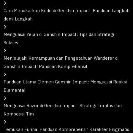
Cara Menukarkan Kode di Genshin Impact: Panduan Langkah
demi Langkah
Menguasai Yelan di Genshin Impact: Tips dan Strategi
Sukses
Menjelajahi Kemampuan dan Pengetahuan Wanderer di
Genshin Impact: Panduan Komprehensif
Panduan Utama Elemen Genshin Impact: Menguasai Reaksi
Elemental
Menguasai Razor di Genshin Impact: Strategi Teratas dan
Komposisi Tim
Temukan Furina: Panduan Komprehensif Karakter Enigmatis