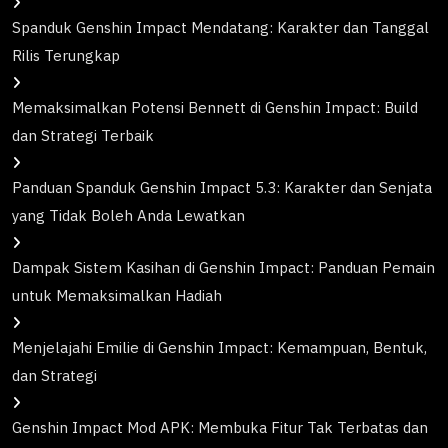
Spanduk Genshin Impact Mendatang: Karakter dan Tanggal
Rilis Terungkap
Memaksimalkan Potensi Bennett di Genshin Impact: Build
dan Strategi Terbaik
Panduan Spanduk Genshin Impact 5.3: Karakter dan Senjata
yang Tidak Boleh Anda Lewatkan
Dampak Sistem Kasihan di Genshin Impact: Panduan Pemain
untuk Memaksimalkan Hadiah
Menjelajahi Emilie di Genshin Impact: Kemampuan, Bentuk,
dan Strategi
Genshin Impact Mod APK: Membuka Fitur Tak Terbatas dan