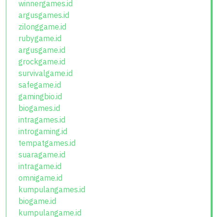
winnergames.id
argusgames.id
zilonggame.id
rubygame.id
argusgame.id
grockgame.id
survivalgame.id
safegame.id
gamingbio.id
biogames.id
intragames.id
introgaming.id
tempatgames.id
suaragame.id
intragame.id
omnigame.id
kumpulangames.id
biogame.id
kumpulangame.id