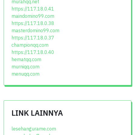
murahqq.net
https://117.18.0.41
maindomino99.com
https://117.18.0.38
masterdomino99.com
https://117.18.0.37
championqq.com
https://117.18.0.40
hematqq.com
murniqq.com
menuqq.com
LINK LAINNYA
lesehangurame.com