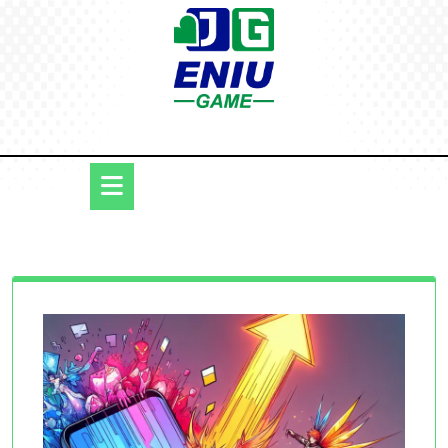
Skip
to
content
Search
for: