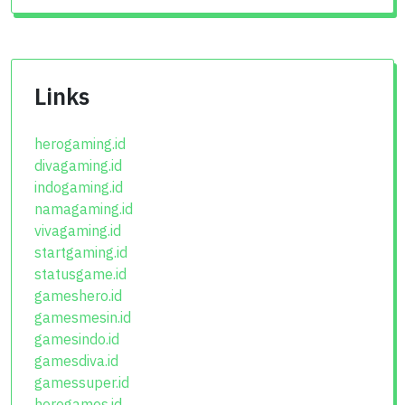
Links
herogaming.id
divagaming.id
indogaming.id
namagaming.id
vivagaming.id
startgaming.id
statusgame.id
gameshero.id
gamesmesin.id
gamesindo.id
gamesdiva.id
gamessuper.id
herogames.id