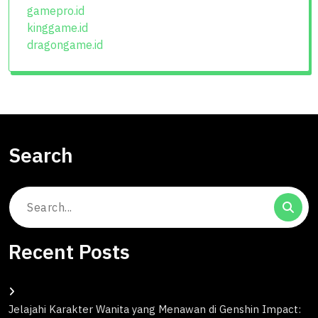
gamepro.id
kinggame.id
dragongame.id
Search
Search
for:
Recent Posts
Jelajahi Karakter Wanita yang Menawan di Genshin Impact: