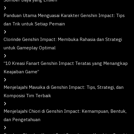
Panduan Utama Menguasai Karakter Genshin Impact: Tips
dan Trik untuk Setiap Pemain
Clorinde Genshin Impact: Membuka Rahasia dan Strategi
untuk Gameplay Optimal
“10 Kreasi Fanart Genshin Impact Teratas yang Menangkap
Keajaiban Game”
Menjelajahi Mavuika di Genshin Impact: Tips, Strategi, dan
Komposisi Tim Terbaik
Menjelajahi Chiori di Genshin Impact: Kemampuan, Bentuk,
dan Pengetahuan