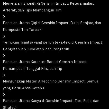
Menjelajahi Zhongli di Genshin Impact: Keterampilan,
Artefak, dan Tips Membangun Tim
Panduan Utama Qiqi di Genshin Impact: Build, Senjata, dan
Komposisi Tim Terbaik
Temukan Tsaritsa yang penuh teka-teki di Genshin Impact:
Pengetahuan, Kekuatan, dan Pengaruh
Panduan Utama Karakter Baru di Genshin Impact:
Kemampuan, Tanggal Rilis, dan Tip
Mengungkap Misteri Arlecchino Genshin Impact: Semua
yang Perlu Anda Ketahui
Panduan Utama Kaeya di Genshin Impact: Tips, Build, dan
Strategi