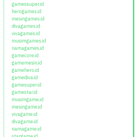
gamessuper.id
herogames.id
mesingames.id
divagames.id
vivagames.id
musimgames.id
namagames.id
gamecore.id
gamemesin.id
gamehero.id
gamediva.id
gamesuper.id
gamestar.id
musimgame.id
mesingame.id
vivagame.id
divagame.id
namagame.id
stargame.id