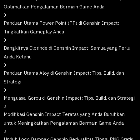
Optimalkan Pengalaman Bermain Game Anda
Panduan Utama Power Point (PP) di Genshin Impact:
Tingkatkan Gameplay Anda
Bangkitnya Clorinde di Genshin Impact: Semua yang Perlu
Anda Ketahui
Panduan Utama Aloy di Genshin Impact: Tips, Build, dan
Strategi
Menguasai Gorou di Genshin Impact: Tips, Build, dan Strategi
Modifikasi Genshin Impact Teratas yang Anda Butuhkan
untuk Meningkatkan Pengalaman Bermain Game Anda
Unduh Logo Dampak Genshin Berkualitas Tinggi PNG Gratis