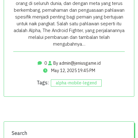
orang di seluruh dunia, dan dengan meta yang terus
berkembang, pemahaman dan penguasaan pahlawan
spesifik menjadi penting bagi pemain yang bertujuan
untuk naik pangkat. Salah satu pahlawan seperti itu
adalah Alpha, The Android Fighter, yang perjalanannya
melalui pembaruan dan tambalan telah
mengubahnya…
0
By
admin@jeniusgame.id
May 12, 2025 19:45 PM
Tags:
alpha-mobile-legend
Search