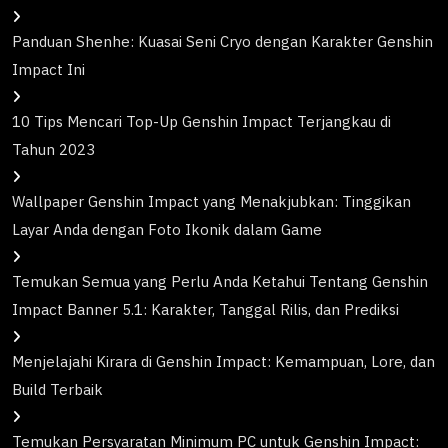
Panduan Shenhe: Kuasai Seni Cryo dengan Karakter Genshin
Impact Ini
10 Tips Mencari Top-Up Genshin Impact Terjangkau di
Tahun 2023
Wallpaper Genshin Impact yang Menakjubkan: Tinggikan
Layar Anda dengan Foto Ikonik dalam Game
Temukan Semua yang Perlu Anda Ketahui Tentang Genshin
Impact Banner 5.1: Karakter, Tanggal Rilis, dan Prediksi
Menjelajahi Kirara di Genshin Impact: Kemampuan, Lore, dan
Build Terbaik
Temukan Persyaratan Minimum PC untuk Genshin Impact: