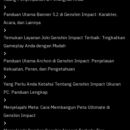
Panduan Utama Banner 5.2 di Genshin Impact: Karakter,
Acara, dan Lainnya
Temukan Layanan Joki Genshin Impact Terbaik: Tingkatkan
Gameplay Anda dengan Mudah
Panduan Utama Archon di Genshin Impact: Penjelasan
Kekuatan, Peran, dan Pengetahuan
Yang Perlu Anda Ketahui Tentang Genshin Impact Ukuran
PC: Panduan Lengkap
Menjelajahi Meta: Cara Membangun Peta Ultimate di
Genshin Impact