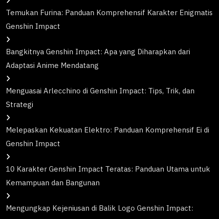
Temukan Furina: Panduan Komprehensif Karakter Enigmatis
Genshin Impact
Bangkitnya Genshin Impact: Apa yang Diharapkan dari
Adaptasi Anime Mendatang
Menguasai Arlecchino di Genshin Impact: Tips, Trik, dan
Strategi
Melepaskan Kekuatan Elektro: Panduan Komprehensif Ei di
Genshin Impact
10 Karakter Genshin Impact Teratas: Panduan Utama untuk
Kemampuan dan Bangunan
Mengungkap Kejeniusan di Balik Logo Genshin Impact: