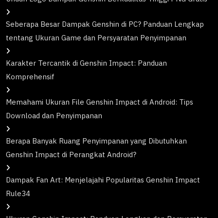
Seberapa Besar Dampak Genshin di PC? Panduan Lengkap
tentang Ukuran Game dan Persyaratan Penyimpanan
Karakter Tercantik di Genshin Impact: Panduan
Komprehensif
Memahami Ukuran File Genshin Impact di Android: Tips
Download dan Penyimpanan
Berapa Banyak Ruang Penyimpanan yang Dibutuhkan
Genshin Impact di Perangkat Android?
Dampak Fan Art: Menjelajahi Popularitas Genshin Impact
Rule34