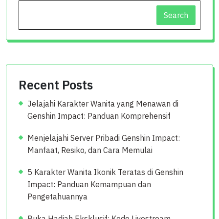
Search
Recent Posts
Jelajahi Karakter Wanita yang Menawan di
Genshin Impact: Panduan Komprehensif
Menjelajahi Server Pribadi Genshin Impact:
Manfaat, Resiko, dan Cara Memulai
5 Karakter Wanita Ikonik Teratas di Genshin
Impact: Panduan Kemampuan dan
Pengetahuannya
Buka Hadiah Eksklusif: Kode Livestream